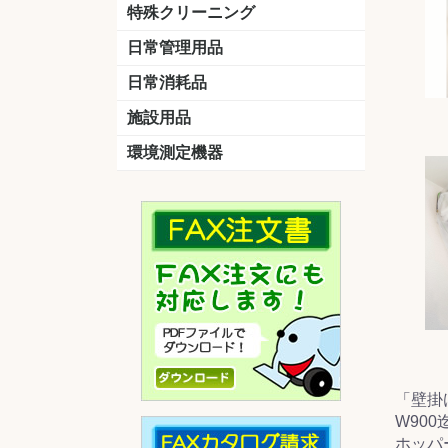
洗剤
道具
バスクリーナー
カビ取り剤
スポンジ
特殊クリーニング
石材
エアコン
外壁
その他
洗浄剤
リンス&中和剤
洗浄ツール
洗浄シート
洗浄
道具
日常管理用品
剤
クリーナー
洗濯用洗剤
油汚れ落とし
サビ取り剤
タバコ専用消臭
日常消耗品
トイレットペーパー
ペーパータオル
便座除菌クリーナー
ポリ袋
施設用品
マット・他
ベンチ
灰皿
傘立
くず入れ
環境測定機器
残留塩素測定器
空気環境測定器
粉じん計
風速計
温湿度計
「壁掛
W90
ホッパ