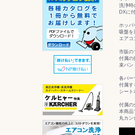
洗浄時
DXに
ホッパ
吸盤を
エアコ
市販の
付属の
束バン
各パー
付属す
シート
付属の
本商品
丸カン