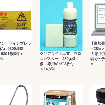
ソン サインブレラ
【参加費
(Art.9300清掃
月28日
クリアライト工業 ウロ
t.9301作業中)
『 熱中
コバスター 450g×3
20
場での予
個 専用ﾊﾟｯﾄﾞ3枚付
￥1
￥14,850