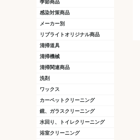
季節商品
感染対策商品
おう吐物
除菌洗剤
うがい薬
マスク
手洗い石鹸
手指消毒
手袋
メーカー別
クオリティ
ニイタカ
シーバイエス
リンレイ
ペンギンワックス
横浜油脂工業
ミッケル化学（旧：スイショウ
ユシロ化学
コニシ
つやげん
ダイカ商事
スリーエムジャパン
山崎産業
テラモト
セイワ
エトレー
ラバーメイド
ジャパックス
日本サニパック
ケルヒャー
マキタ
ショーワグローブ
花王
サラヤ
アルボース
コスケム
ミヤキ
紺商
信徳ポミー
樹脂ワック
下地剤
ドライメ
水性・半
油性ワッ
特殊用途
ニュート
天然石材
木床用ワ
床用クリ
剥離剤
植物油用
鉱物油用
その他
樹脂ワッ
水性・半
下地剤
特殊用途
ドライメ
クリーナ
ハクリ剤
石材床用
木床用商
日常管理
リブライトオリジナル商品
＆ユーホー）
脂仕上げ
ステム
コンクリ
脂ワック
LLオレンジクリーナー
LL油脂専用クリーナー
LLワックスモップ
LL-21
マーベラスiL
清掃道具
ほうき
ちりとり
モップ及び関連品
モップ
ハードフロア用ダストモップ
テラモト
その他
ワンタッチ
水切りドラ
その他アタ
関連商品
ワックス塗
清掃機械
(ワンタッチ
掃除機
高圧洗浄機
吸水機
カーペット用マシン
送風機
ポリッシャー
ポリッシャー・自動床洗浄機用
掃除機用紙パック
その他
ドライバ
アップラ
コードレ
階段用
スタンダ
高速回転
ハンディ
関連商品
清掃関連商品
パッド
ダストカート
台車
移動式バレット
脚立
モップハンガー
サインボード
光沢計
カーペット汚染度計
洗剤
床用表面洗浄剤
ハクリ剤
厨房用
工場用
石材用
サビ用
木材用
タイル用
外壁用
壁面用
手あか用
病院用
除菌用
ワックス
樹脂ワックス
半樹脂ワックス
フローリング用
病院用ワックス
中性ワックス
石材用
木床用
その他
シーバイエス
リンレイ
ペンギンワック
コニシ
スイショウ
ユシロ
信徳ポミー
その他
カーペットクリーニング
洗剤
ブラシ
パット
その他
ガム除去剤
シミ抜き剤
鏡、ガラスクリーニング
ガラスワイパー
シャンパー(ウオッシャー)
ガラススクイジー
ケレン
ツールホルダー
洗剤
天井・高所作業
うろこ取り
水回り、トイレクリーニング
洗剤
尿石除去剤
水アカ除去剤
排水管つまり除去剤
消臭・防臭剤
道具
ブラシ
ラバーカップ
水アカ除去
浴室クリーニング