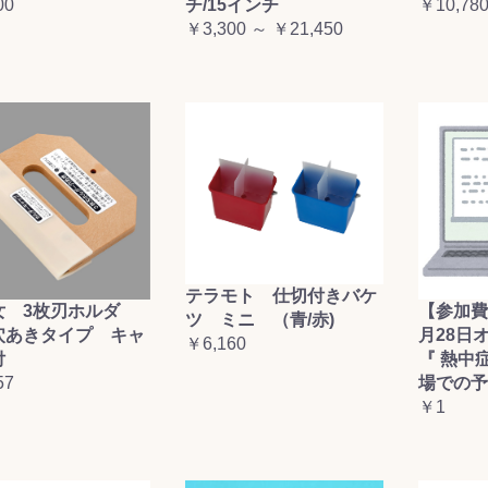
00
チ/15インチ
￥10,78
お買い物を続ける
カートへ進む
￥3,300 ～ ￥21,450
テラモト 仕切付きバケ
女 3枚刃ホルダ
【参加費
ツ ミニ （青/赤)
穴あきタイプ キャ
月28日
￥6,160
付
『 熱中
57
場での予
￥1