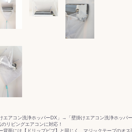
&前処理
けエアコン洗浄ホッパーDX」→「壁掛けエアコン洗浄ホッパー
0迄のリビングエアコンに対応！
ー背面には【ドリップビブ】と同じく、マジックテープのオス