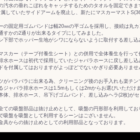
の汚水の垂れこぼれをキャッチするためのタオルを固定できま
付属していたサイドアームを廃止し、新たにマスカーマストS(36
ーの固定用ゴムバンドは幅20㎜の平ゴムを採用し、接続は丸カ
通すかの2通りが出来るタイプにしてみました。
ン下部でホッパー生地がシワにならないように取付する差し込
マスカー（テープ付養生シート）との併用で全体養生を行って
排水ホースは初代で採用していたジャバラホースに戻し差し込
ドを付属してはおりますがよっぽどでないかぎり必要ありませ
ツがバラバラに出来る為、クリーニング後のお手入れも楽チン
るジャバラ排水ホースは1.5mもしくは2mからお選びいただけ
本体、排水ホース、吊下げゴムバンド、差し込みヘラ(2枚)が
全ての吸盤部品は抜け止めとして、吸盤の円形部を利用してお
で吸盤を吸盤として利用するシーンはございません。
金具からの抜け止めとしての利用部品となっております。