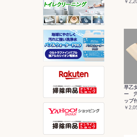
￥2,2
早乙
ー 
ップ
￥2,0