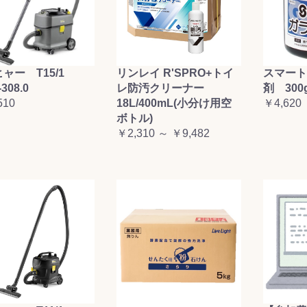
ャー T15/1
リンレイ R'SPRO+トイ
スマート
-308.0
レ防汚クリーナー
剤 300
510
18L/400mL(小分け用空
￥4,620
ボトル)
￥2,310 ～ ￥9,482