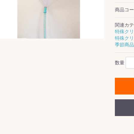
商品コ
関連カテ
特殊クリ
ス(一般製品)
ンテナンス用樹
樹脂製品
クス
製品
ラ フロアケアシ
用・テラゾー・
ックス
ーナー
クリーナー
クリーナー
クス
樹脂製品
製品
ンテナンス用樹
ー製品
商品
品
商品
特殊クリ
剤
ート用
ス
季節商品
式モップ
イヤー
ッチメント
布
式用)
数量
キューム
イトバキューム
スタイプ
ード
ポリッシャー
ス