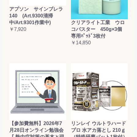
アプソン サインブレラ
140 (Art.9300清掃
クリアライト工業 ウロ
中/Art.9301作業中)
コバスター 450g×3個
￥7,920
専用ﾊﾟｯﾄﾞ3枚付
￥14,850
【参加費無料】2026年7
リンレイ ウルトラハード
月28日オンライン勉強会
プロ 水アカ落とし 210ｇ
『 熱中症対策の基本と現
（特殊研磨パット1枚付）