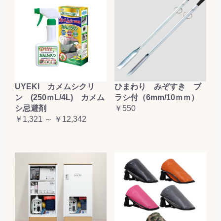
お買い物を続ける
カートへ進む
UYEKI カメムシクリ
ひまわり みぞすき ブ
ン (250ｍL/4L) カメム
ラシ付（6mm/10ｍｍ）
シ忌避剤
￥550
￥1,321 ～ ￥12,342