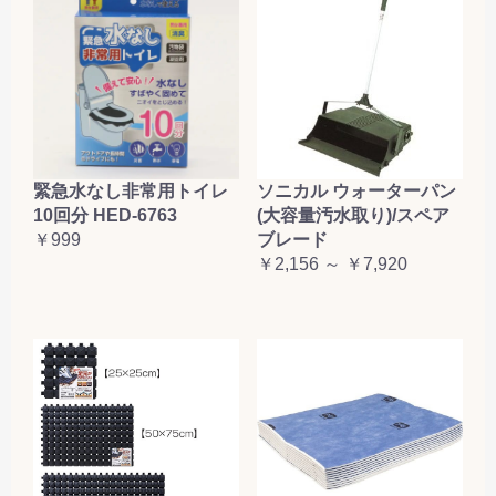
緊急水なし非常用トイレ
ソニカル ウォーターパン
10回分 HED-6763
(大容量汚水取り)/スペア
￥999
ブレード
￥2,156 ～ ￥7,920