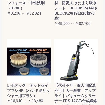
ンフォース 中性洗剤
材 防災人 水たまり吸水
（3.78L）
シート BLOCK15(14L)/
￥8,206 ～ ￥32,824
BLOCK20(19L)(10枚×5
袋)
￥49,500 ～ ￥62,700
レボテック オットセイ
【代引不可・個人宅配送
ブラシHP（ハンドポリッ
不可】大一産業 アップ
シャー用ブラシ）
ライトバキュームクリー
￥16,940 ～ ￥18,480
ナー FPS-12GE/合成繊維