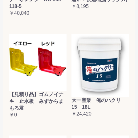
118-5
￥8,195
￥40,040
【見積り品】ゴムノイナ
大一産業 俺のハクリ
キ 止水板 みずからま
15 18L
もる君
￥24,420
￥0