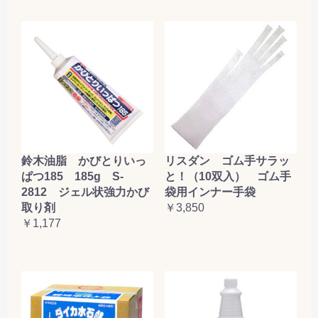
鈴木油脂 かびとりいっ
リスダン ゴム手サラッ
ぱつ185 185g S-
と！（10双入） ゴム手
2812 ジェル状強力かび
袋用インナー手袋
取り剤
￥3,850
￥1,177