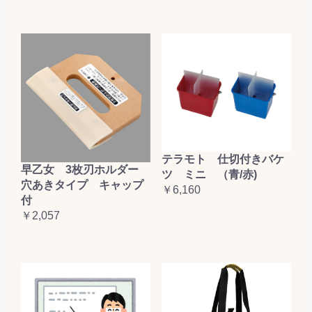
テラモト 仕切付きバケ
早乙女 3枚刃ホルダー
ツ ミニ （青/赤)
穴あきタイプ キャップ
￥6,160
付
￥2,057