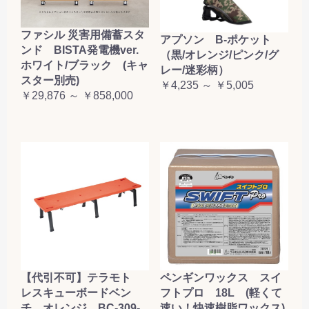
ファシル 災害用備蓄スタ
アプソン B-ポケット
ンド BISTA発電機ver.
（黒/オレンジ/ピンク/グ
ホワイト/ブラック (キャ
レー/迷彩柄）
スター別売)
￥4,235 ～ ￥5,005
￥29,876 ～ ￥858,000
【代引不可】テラモト
ペンギンワックス スイ
レスキューボードベン
フトプロ 18L (軽くて
チ オレンジ BC-309-
速い！快速樹脂ワックス)