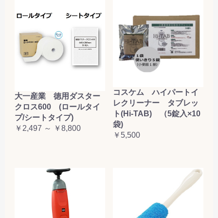
コスケム ハイパートイ
大一産業 徳用ダスター
レクリーナー タブレッ
クロス600 (ロールタイ
ト(Hi-TAB) （5錠入×10
プ/シートタイプ)
袋)
￥2,497 ～ ￥8,800
￥5,500