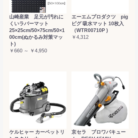
山崎産業 足元が汚れに
エーエムプロダクツ pig
くいラバーマット
ピグ 吸水マット 10枚入
25×25cm/50×75cm/50×1
（WTR00710P )
00cm(ぬかるみ対策マッ
￥4,312
ト)
￥660 ～ ￥4,950
ケルヒャー カーペットリ
京セラ ブロワバキュー