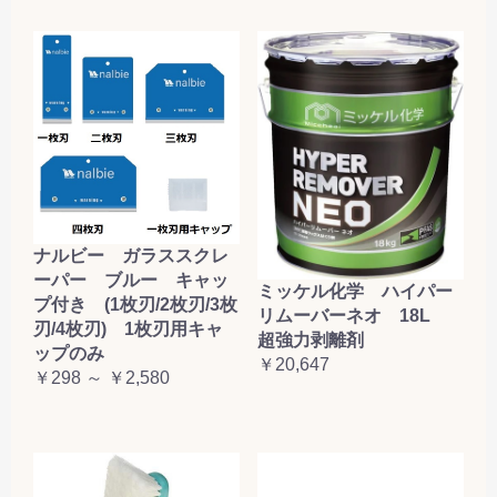
ナルビー ガラススクレ
ーパー ブルー キャッ
ミッケル化学 ハイパー
プ付き (1枚刃/2枚刃/3枚
リムーバーネオ 18L
刃/4枚刃) 1枚刃用キャ
超強力剥離剤
ップのみ
￥20,647
￥298 ～ ￥2,580