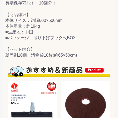
長期保存可能！！10回分！
【商品詳細】
本体サイズ：約幅600×500mm
本体重量：約194g
■生産地：中国
■パッケージ：吊り下げフック式BOX
【セット内容】
凝固剤10個・汚物袋10枚(約65×50cm)