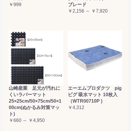
￥999
ブレード
￥2,156 ～ ￥7,920
山崎産業 足元が汚れに
エーエムプロダクツ pig
くいラバーマット
ピグ 吸水マット 10枚入
25×25cm/50×75cm/50×1
（WTR00710P )
00cm(ぬかるみ対策マッ
￥4,312
ト)
￥660 ～ ￥4,950