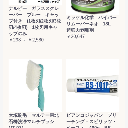
ナルビー ガラススクレ
ーパー ブルー キャッ
ミッケル化学 ハイパー
プ付き (1枚刃/2枚刃/3枚
リムーバーネオ 18L
刃/4枚刃) 1枚刃用キャ
超強力剥離剤
ップのみ
￥20,647
￥298 ～ ￥2,580
大塚刷毛 マルテー東北
ビアンコジャパン ブリ
石橋洗浄マルチブラシ
ーチング・スピリッツ・
MT-971
ペースト 400g BS-