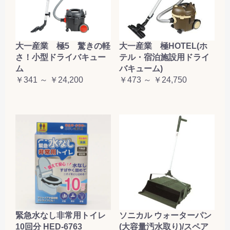
大一産業 極5 驚きの軽
大一産業 極HOTEL(ホ
さ！小型ドライバキュー
テル・宿泊施設用ドライ
ム
バキューム)
￥341 ～ ￥24,200
￥473 ～ ￥24,750
緊急水なし非常用トイレ
ソニカル ウォーターパン
10回分 HED-6763
(大容量汚水取り)/スペア