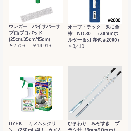
お買い物を続ける
カートへ進む
ウンガー バイサバーサ
オーブ・テック 鬼に金
プロ/プロパッド
棒 NO.30 （30mmホ
(25cm/35cm/45cm)
ルダー＆刃 赤色＃2000）
￥2,706 ～ ￥14,916
￥3,410
UYEKI カメムシクリ
ひまわり みぞすき ブ
ン (250ｍL/4L) カメム
ラシ付（6mm/10ｍｍ）