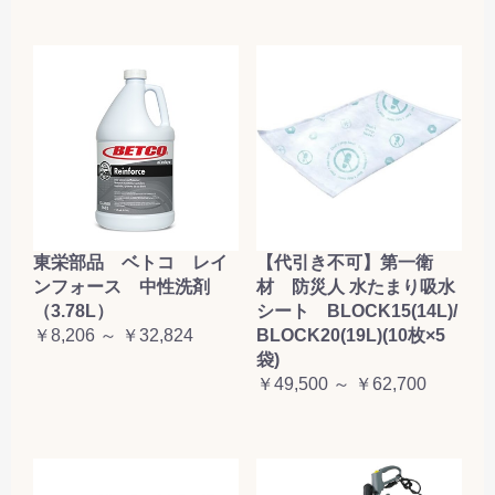
東栄部品 ベトコ レイ
【代引き不可】第一衛
ンフォース 中性洗剤
材 防災人 水たまり吸水
（3.78L）
シート BLOCK15(14L)/
￥8,206 ～ ￥32,824
BLOCK20(19L)(10枚×5
袋)
￥49,500 ～ ￥62,700