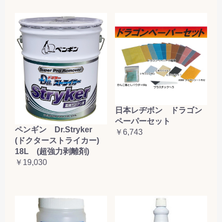
日本レヂボン ドラゴン
ペーパーセット
ペンギン Dr.Stryker
￥6,743
(ドクターストライカー)
18L (超強力剥離剤)
￥19,030