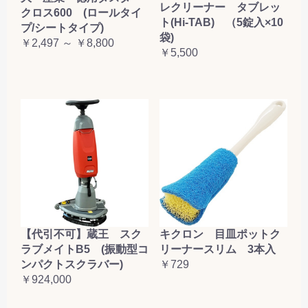
レクリーナー タブレッ
クロス600 (ロールタイ
ト(Hi-TAB) （5錠入×10
プ/シートタイプ)
袋)
￥2,497 ～ ￥8,800
￥5,500
【代引不可】蔵王 スク
キクロン 目皿ポットク
ラブメイトB5 (振動型コ
リーナースリム 3本入
ンパクトスクラバー)
￥729
￥924,000