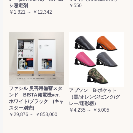
シ忌避剤
￥550
￥1,321 ～ ￥12,342
ファシル 災害用備蓄スタ
アプソン B-ポケット
ンド BISTA発電機ver.
（黒/オレンジ/ピンク/グ
ホワイト/ブラック (キャ
レー/迷彩柄）
スター別売)
￥4,235 ～ ￥5,005
￥29,876 ～ ￥858,000