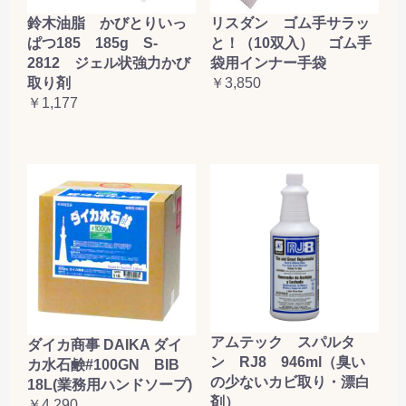
鈴木油脂 かびとりいっ
リスダン ゴム手サラッ
ぱつ185 185g S-
と！（10双入） ゴム手
2812 ジェル状強力かび
袋用インナー手袋
取り剤
￥3,850
￥1,177
アムテック スパルタ
ダイカ商事 DAIKA ダイ
ン RJ8 946ml（臭い
カ水石鹸#100GN BIB
の少ないカビ取り・漂白
18L(業務用ハンドソープ)
剤）
￥4,290