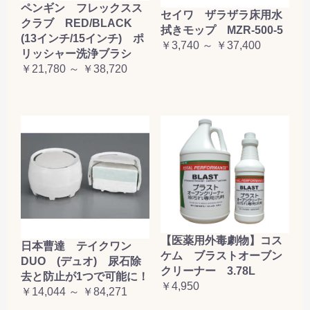
ペンギン フレックスス
セイワ ザラザラ床用水
クラブ RED/BLACK
拭きモップ MZR-500-5
(13インチ/15インチ) ポ
￥3,740 ～ ￥37,400
リッシャー洗浄ブラシ
￥21,780 ～ ￥38,720
【医薬用外毒劇物】コス
日本曹達 テイクワン
ケム ブラストオーブン
DUO (デュオ) 尿石除
クリーナー 3.78L
去と防止が1つで可能に！
￥4,950
￥14,044 ～ ￥84,271