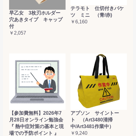
テラモト 仕切付きバケ
早乙女 3枚刃ホルダー
ツ ミニ （青/赤)
穴あきタイプ キャップ
￥6,160
付
￥2,057
【参加費無料】2026年7
アプソン サイントー
月28日オンライン勉強会
ト （Art3480清掃
『 熱中症対策の基本と現
中/Art3481作業中）
場での予防ポイント 』
￥9,240