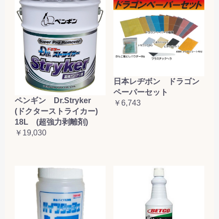
日本レヂボン ドラゴン
ペーパーセット
ペンギン Dr.Stryker
￥6,743
(ドクターストライカー)
18L (超強力剥離剤)
￥19,030