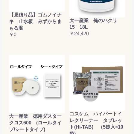
【見積り品】ゴムノイナ
大一産業 俺のハクリ
キ 止水板 みずからま
15 18L
もる君
￥24,420
￥0
コスケム ハイパートイ
大一産業 徳用ダスター
レクリーナー タブレッ
クロス600 (ロールタイ
ト(Hi-TAB) （5錠入×10
プ/シートタイプ)
袋)