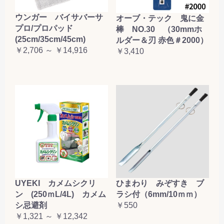
ウンガー バイサバーサ
オーブ・テック 鬼に金
プロ/プロパッド
棒 NO.30 （30mmホ
(25cm/35cm/45cm)
ルダー＆刃 赤色＃2000）
￥2,706 ～ ￥14,916
￥3,410
UYEKI カメムシクリ
ひまわり みぞすき ブ
ン (250ｍL/4L) カメム
ラシ付（6mm/10ｍｍ）
シ忌避剤
￥550
￥1,321 ～ ￥12,342