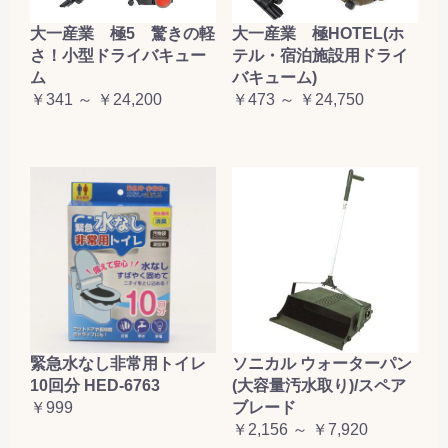
大一産業 極5 驚きの軽
大一産業 極HOTEL(ホ
さ！小型ドライバキュー
テル・宿泊施設用ドライ
ム
バキューム)
￥341 ～ ￥24,200
￥473 ～ ￥24,750
緊急水なし非常用トイレ
ソニカル ウォーターパン
10回分 HED-6763
(大容量汚水取り)/スペア
￥999
ブレード
￥2,156 ～ ￥7,920