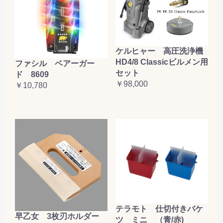
ケルヒャー 高圧洗浄機
HD4/8 Classicビルメン用
ファシル ベアーガー
セット
ド 8609
￥98,000
￥10,780
テラモト 仕切付きバケ
早乙女 3枚刃ホルダー
ツ ミニ （青/赤)