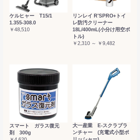
ケルヒャー T15/1
リンレイ R'SPRO+トイ
1.355-308.0
レ防汚クリーナー
￥48,510
18L/400mL(小分け用空ボ
トル)
￥2,310 ～ ￥9,482
大一産業 E-スクラブラ
スマート ガラス復元
ンチャー (充電式小型ポ
剤 300g
リッシャー)
￥4,620