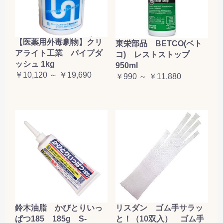
【医薬用外毒劇物】クリ
東栄部品 BETCO(ベト
アライト工業 パイプダ
コ) レストストップ
ッシュ 1kg
950ml
￥10,120 ～ ￥19,690
￥990 ～ ￥11,880
鈴木油脂 かびとりいっ
リスダン ゴム手サラッ
ぱつ185 185g S-
と！（10双入） ゴム手