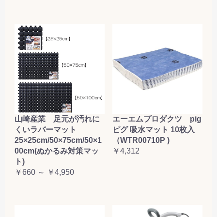
山崎産業 足元が汚れに
エーエムプロダクツ pig
くいラバーマット
ピグ 吸水マット 10枚入
25×25cm/50×75cm/50×1
（WTR00710P )
00cm(ぬかるみ対策マッ
￥4,312
ト)
￥660 ～ ￥4,950