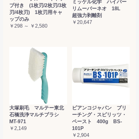
ミッケル化学 ハイパー
プ付き (1枚刃/2枚刃/3枚
リムーバーネオ 18L
刃/4枚刃) 1枚刃用キャ
超強力剥離剤
ップのみ
￥20,647
￥298 ～ ￥2,580
大塚刷毛 マルテー東北
ビアンコジャパン ブリ
石橋洗浄マルチブラシ
ーチング・スピリッツ・
MT-971
ペースト 400g BS-
￥2,149
101P
￥2,904