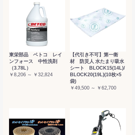
東栄部品 ベトコ レイ
【代引き不可】第一衛
ンフォース 中性洗剤
材 防災人 水たまり吸水
（3.78L）
シート BLOCK15(14L)/
￥8,206 ～ ￥32,824
BLOCK20(19L)(10枚×5
袋)
￥49,500 ～ ￥62,700