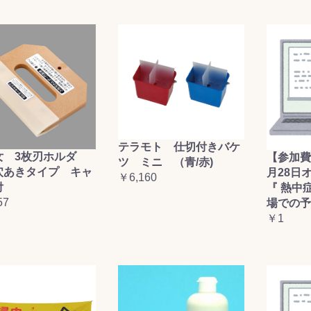
テラモト 仕切付きバケ
女 3枚刃ホルダ
【参加費
ツ ミニ （青/赤)
穴あきタイプ キャ
月28日
￥6,160
付
『 熱中
57
場での予
￥1