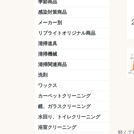
季節商品
感染対策商品
おう吐物
除菌洗剤
うがい薬
マスク
手洗い石鹸
手指消毒
手袋
メーカー別
クオリティ
ニイタカ
シーバイエス
リンレイ
ペンギンワックス
横浜油脂工業
ミッケル化学（旧：スイショウ
ユシロ化学
コニシ
つやげん
ダイカ商事
スリーエムジャパン
山崎産業
テラモト
セイワ
エトレー
ラバーメイド
ジャパックス
日本サニパック
ケルヒャー
マキタ
ショーワグローブ
花王
サラヤ
アルボース
コスケム
ミヤキ
紺商
信徳ポミー
樹脂ワック
下地剤
ドライメ
水性・半
油性ワッ
特殊用途
ニュート
天然石材
木床用ワ
床用クリ
剥離剤
植物油用
鉱物油用
その他
樹脂ワッ
水性・半
下地剤
特殊用途
ドライメ
クリーナ
ハクリ剤
石材床用
木床用商
日常管理
リブライトオリジナル商品
＆ユーホー）
脂仕上げ
ステム
コンクリ
脂ワック
LLオレンジクリーナー
LL油脂専用クリーナー
LLワックスモップ
LL-21
マーベラスiL
清掃道具
ほうき
ちりとり
モップ及び関連品
モップ
ハードフロア用ダストモップ
テラモト
その他
ワンタッチ
水切りドラ
その他アタ
関連商品
ワックス塗
清掃機械
(ワンタッチ
掃除機
高圧洗浄機
吸水機
カーペット用マシン
送風機
ポリッシャー
ポリッシャー・自動床洗浄機用
掃除機用紙パック
その他
ドライバ
アップラ
コードレ
階段用
スタンダ
高速回転
ハンディ
関連商品
清掃関連商品
パッド
ダストカート
台車
移動式バレット
脚立
モップハンガー
サインボード
光沢計
カーペット汚染度計
洗剤
床用表面洗浄剤
ハクリ剤
厨房用
工場用
石材用
サビ用
木材用
タイル用
外壁用
壁面用
手あか用
病院用
除菌用
ワックス
樹脂ワックス
半樹脂ワックス
フローリング用
病院用ワックス
中性ワックス
石材用
木床用
その他
シーバイエス
リンレイ
ペンギンワック
コニシ
スイショウ
ユシロ
信徳ポミー
その他
カーペットクリーニング
洗剤
ブラシ
パット
その他
ガム除去剤
シミ抜き剤
鏡、ガラスクリーニング
ガラスワイパー
シャンパー(ウオッシャー)
ガラススクイジー
ケレン
ツールホルダー
洗剤
天井・高所作業
うろこ取り
水回り、トイレクリーニング
洗剤
尿石除去剤
水アカ除去剤
排水管つまり除去剤
消臭・防臭剤
道具
ブラシ
ラバーカップ
水アカ除去
浴室クリーニング
軽くて