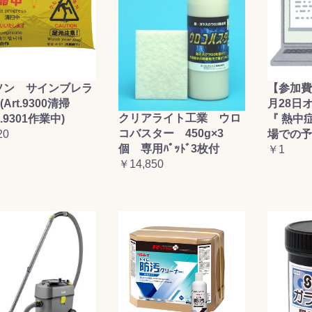
ソン サインブレラ
【参加費
(Art.9300清掃
月28日
クリアライト工業 ウロ
t.9301作業中)
『 熱中
コバスター 450g×3
20
場での予
個 専用ﾊﾟｯﾄﾞ3枚付
￥1
￥14,850