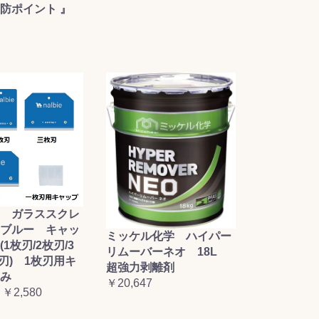
防ポイント 』
 ガラススクレ
ブルー キャッ
ミッケル化学 ハイパー
1枚刃/2枚刃/3
リムーバーネオ 18L
枚刃) 1枚刃用キ
超強力剥離剤
み
￥20,647
 ￥2,580