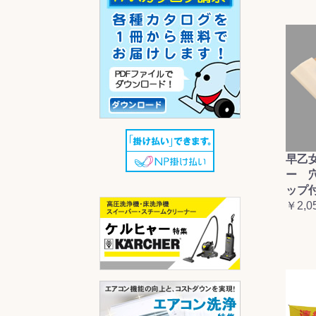
早乙
ー 
ップ
￥2,0