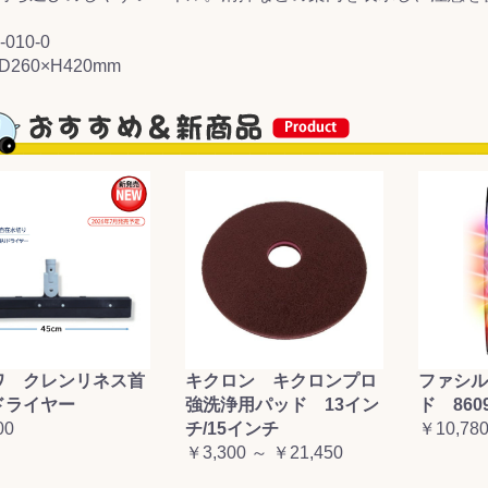
-010-0
&前処理
D260×H420mm
ワ クレンリネス首
キクロン キクロンプロ
ファシル
ドライヤー
強洗浄用パッド 13イン
ド 860
00
チ/15インチ
￥10,78
￥3,300 ～ ￥21,450