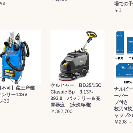
260
場での予
￥1
ケルヒャー BD35/15C
引不可】蔵王産業
ナルビー
Classic Bp 3.137-
ンサー14SV
ーパー 
393.0 バッテリー＆充
,430
プ付き (
電器込 (床洗浄機)
枚刃/4
￥392,700
ャップの
￥298 ～