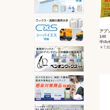
アプ
140 
中/Ar
￥7,9