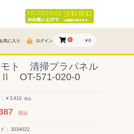
0
￥0
お気に入り
ログイン
ラモト 清掃プラパネル
 OT-571-020-0
￥3,410
税込
387
税込
ード：
3034022