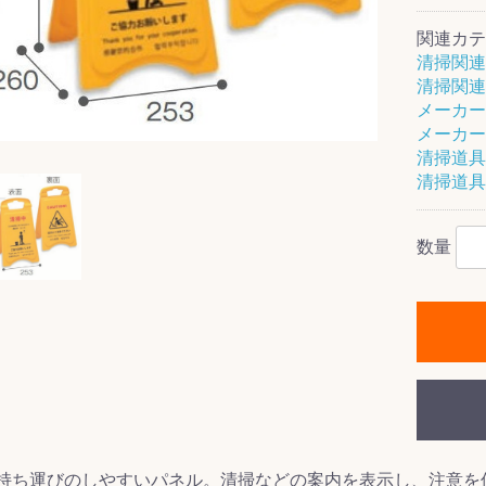
関連カテ
清掃関連
清掃関連
メーカー
ス(一般製品)
ンテナンス用樹
樹脂製品
クス
製品
ラ フロアケアシ
用・テラゾー・
ックス
ーナー
クリーナー
クリーナー
クス
樹脂製品
製品
ンテナンス用樹
ー製品
商品
品
商品
メーカー
剤
ート用
ス
清掃道具
清掃道具
式モップ
イヤー
ッチメント
布
式用)
キューム
イトバキューム
スタイプ
ード
ポリッシャー
数量
ス
持ち運びのしやすいパネル。清掃などの案内を表示し、注意を