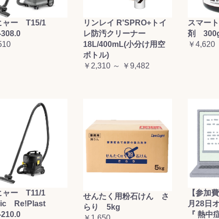
お買い物を続ける
カートへ進む
ャー T15/1
リンレイ R'SPRO+トイ
スマート
-308.0
レ防汚クリーナー
剤 300
510
18L/400mL(小分け用空
￥4,620
ボトル)
￥2,310 ～ ￥9,482
ャー T11/1
【参加費
せんたく用粉石けん さ
sic Re!Plast
月28日
らり 5kg
-210.0
『 熱中
￥1,650