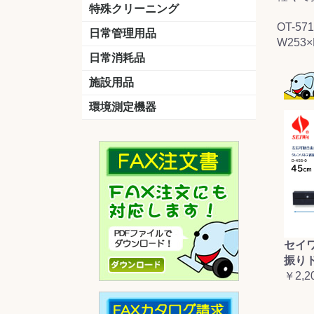
洗剤
道具
バスクリーナー
カビ取り剤
スポンジ
特殊クリーニング
OT-571
石材
エアコン
外壁
その他
洗浄剤
リンス&中和剤
洗浄ツール
洗浄シート
洗浄
道具
日常管理用品
W253×
剤
クリーナー
洗濯用洗剤
油汚れ落とし
サビ取り剤
タバコ専用消臭
日常消耗品
トイレットペーパー
ペーパータオル
便座除菌クリーナー
ポリ袋
施設用品
マット・他
ベンチ
灰皿
傘立
くず入れ
環境測定機器
残留塩素測定器
空気環境測定器
粉じん計
風速計
温湿度計
セイ
振り
￥2,2