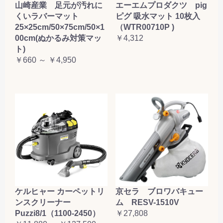
山崎産業 足元が汚れに
エーエムプロダクツ pig
くいラバーマット
ピグ 吸水マット 10枚入
25×25cm/50×75cm/50×1
（WTR00710P )
00cm(ぬかるみ対策マッ
￥4,312
ト)
￥660 ～ ￥4,950
ケルヒャー カーペットリ
京セラ ブロワバキュー
ンスクリーナー
ム RESV-1510V
Puzzi8/1（1100-2450）
￥27,808