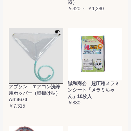
器）
￥320 ～ ￥1,280
誠和商会 超圧縮メラミ
アプソン エアコン洗浄
ンシート「メラミちゃ
用ホッパー（壁掛け型）
ん」10枚入
Art.4670
￥880
￥7,315