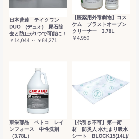
【医薬用外毒劇物】コス
日本曹達 テイクワン
ケム ブラストオーブン
DUO (デュオ) 尿石除
クリーナー 3.78L
去と防止が1つで可能に！
￥4,950
￥14,044 ～ ￥84,271
東栄部品 ベトコ レイ
【代引き不可】第一衛
ンフォース 中性洗剤
材 防災人 水たまり吸水
（3.78L）
シート BLOCK15(14L)/