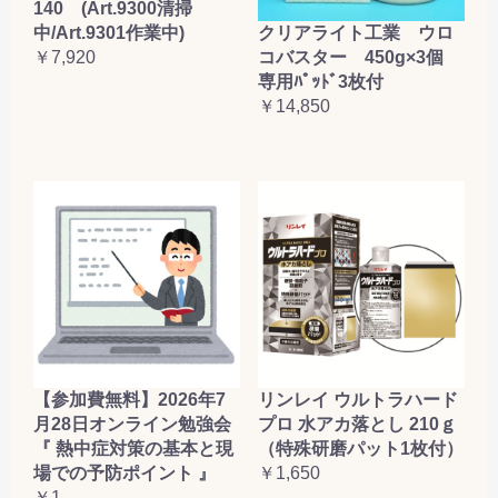
140 (Art.9300清掃
クリアライト工業 ウロ
中/Art.9301作業中)
コバスター 450g×3個
￥7,920
専用ﾊﾟｯﾄﾞ3枚付
￥14,850
【参加費無料】2026年7
リンレイ ウルトラハード
月28日オンライン勉強会
プロ 水アカ落とし 210ｇ
『 熱中症対策の基本と現
（特殊研磨パット1枚付）
場での予防ポイント 』
￥1,650
￥1