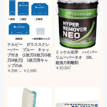
ナルビー ガラススクレ
ーパー ブルー キャッ
ミッケル化学 ハイパー
プ付き (1枚刃/2枚刃/3枚
リムーバーネオ 18L
刃/4枚刃) 1枚刃用キャ
超強力剥離剤
ップのみ
￥20,647
￥298 ～ ￥2,580