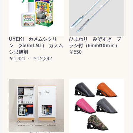
お買い物を続ける
カートへ進む
UYEKI カメムシクリ
ひまわり みぞすき ブ
ン (250ｍL/4L) カメム
ラシ付（6mm/10ｍｍ）
シ忌避剤
￥550
￥1,321 ～ ￥12,342