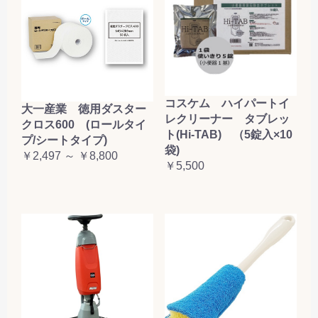
コスケム ハイパートイ
大一産業 徳用ダスター
レクリーナー タブレッ
クロス600 (ロールタイ
ト(Hi-TAB) （5錠入×10
プ/シートタイプ)
袋)
￥2,497 ～ ￥8,800
￥5,500