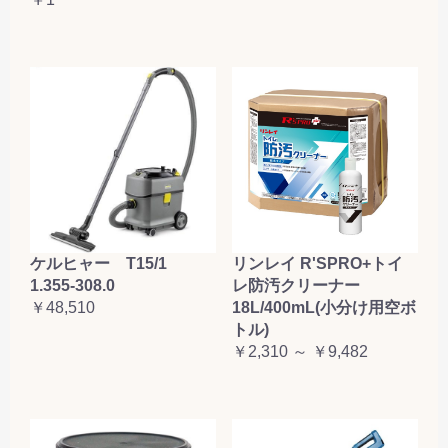
ケルヒャー T15/1
リンレイ R'SPRO+トイ
1.355-308.0
レ防汚クリーナー
￥48,510
18L/400mL(小分け用空ボ
トル)
￥2,310 ～ ￥9,482