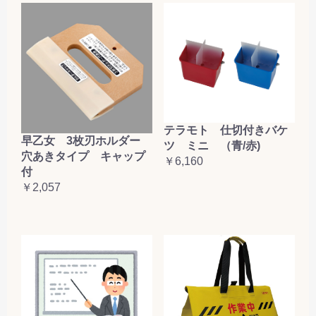
テラモト 仕切付きバケ
早乙女 3枚刃ホルダー
ツ ミニ （青/赤)
穴あきタイプ キャップ
￥6,160
付
￥2,057