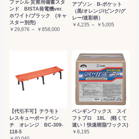
ファシル 災害用備蓄スタ
アプソン B-ポケット
ンド BISTA発電機ver.
（黒/オレンジ/ピンク/グ
ホワイト/ブラック (キャ
レー/迷彩柄）
スター別売)
￥4,235 ～ ￥5,005
￥29,876 ～ ￥858,000
【代引不可】テラモト
ペンギンワックス スイ
レスキューボードベン
フトプロ 18L (軽くて
チ オレンジ BC-309-
速い！快速樹脂ワックス)
118-5
￥8,195
￥40,040