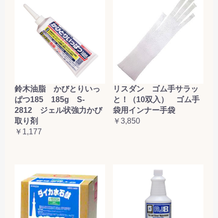
鈴木油脂 かびとりいっ
リスダン ゴム手サラッ
ぱつ185 185g S-
と！（10双入） ゴム手
2812 ジェル状強力かび
袋用インナー手袋
取り剤
￥3,850
￥1,177