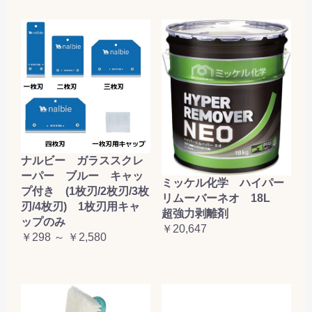
ナルビー ガラススクレ
ーパー ブルー キャッ
ミッケル化学 ハイパー
プ付き (1枚刃/2枚刃/3枚
リムーバーネオ 18L
刃/4枚刃) 1枚刃用キャ
超強力剥離剤
ップのみ
￥20,647
￥298 ～ ￥2,580