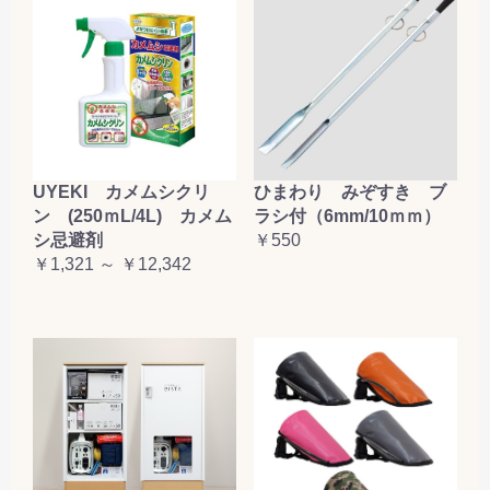
お買い物を続ける
カートへ進む
UYEKI カメムシクリ
ひまわり みぞすき ブ
ン (250ｍL/4L) カメム
ラシ付（6mm/10ｍｍ）
シ忌避剤
￥550
￥1,321 ～ ￥12,342