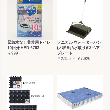
緊急水なし非常用トイレ
ソニカル ウォーターパン
10回分 HED-6763
(大容量汚水取り)/スペア
￥999
ブレード
￥2,156 ～ ￥7,920