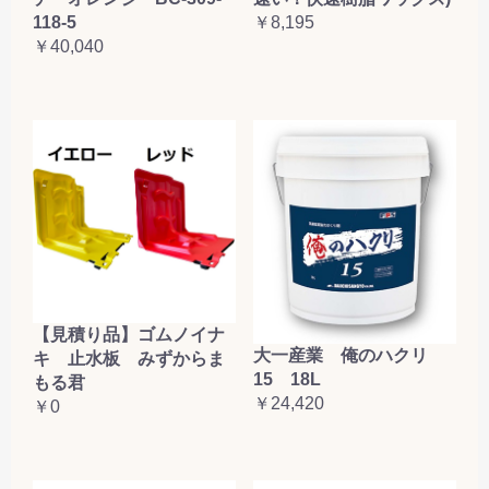
118-5
￥8,195
￥40,040
【見積り品】ゴムノイナ
大一産業 俺のハクリ
キ 止水板 みずからま
15 18L
もる君
￥24,420
￥0