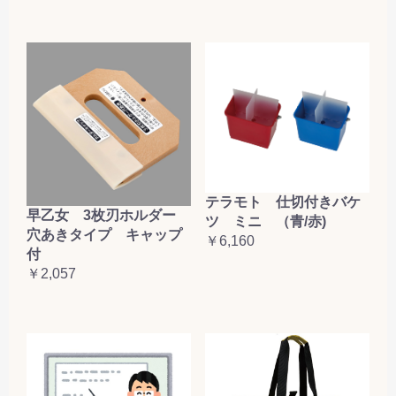
テラモト 仕切付きバケ
早乙女 3枚刃ホルダー
ツ ミニ （青/赤)
穴あきタイプ キャップ
￥6,160
付
￥2,057