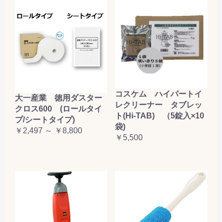
コスケム ハイパートイ
大一産業 徳用ダスター
レクリーナー タブレッ
クロス600 (ロールタイ
ト(Hi-TAB) （5錠入×10
プ/シートタイプ)
袋)
￥2,497 ～ ￥8,800
￥5,500