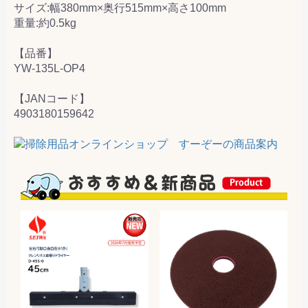
サイズ:幅380mm×奥行515mm×高さ100mm
重量:約0.5kg
【品番】
YW-135L-OP4
【JANコード】
4903180159642