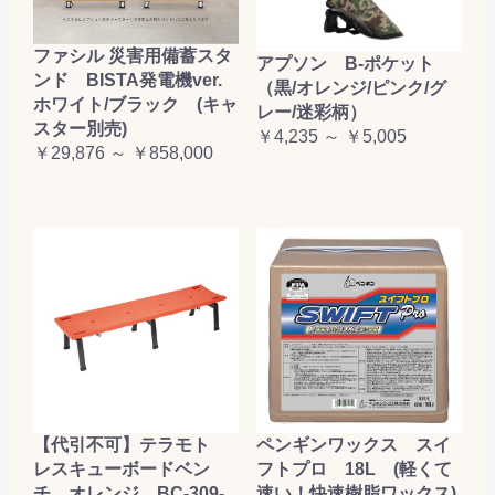
ファシル 災害用備蓄スタ
アプソン B-ポケット
ンド BISTA発電機ver.
（黒/オレンジ/ピンク/グ
ホワイト/ブラック (キャ
レー/迷彩柄）
スター別売)
￥4,235 ～ ￥5,005
￥29,876 ～ ￥858,000
【代引不可】テラモト
ペンギンワックス スイ
レスキューボードベン
フトプロ 18L (軽くて
チ オレンジ BC-309-
速い！快速樹脂ワックス)