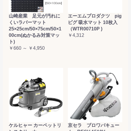
山崎産業 足元が汚れに
エーエムプロダクツ pig
くいラバーマット
ピグ 吸水マット 10枚入
25×25cm/50×75cm/50×1
（WTR00710P )
00cm(ぬかるみ対策マッ
￥4,312
ト)
￥660 ～ ￥4,950
ケルヒャー カーペットリ
京セラ ブロワバキュー