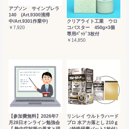
アプソン サインブレラ
140 (Art.9300清掃
クリアライト工業 ウロ
中/Art.9301作業中)
コバスター 450g×3個
￥7,920
専用ﾊﾟｯﾄﾞ3枚付
￥14,850
【参加費無料】2026年7
リンレイ ウルトラハード
月28日オンライン勉強会
プロ 水アカ落とし 210ｇ
『 熱中症対策の基本と現
（特殊研磨パット1枚付）