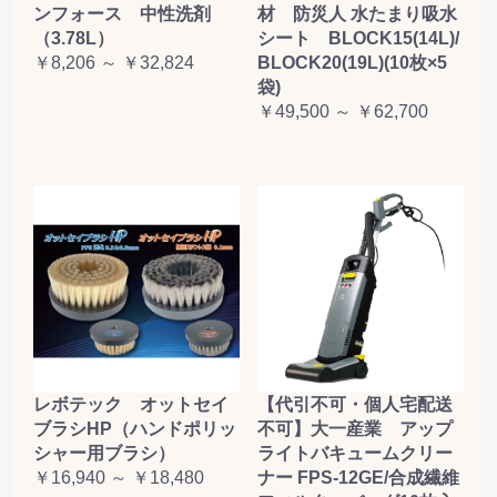
ンフォース 中性洗剤
材 防災人 水たまり吸水
（3.78L）
シート BLOCK15(14L)/
￥8,206 ～ ￥32,824
BLOCK20(19L)(10枚×5
袋)
￥49,500 ～ ￥62,700
レボテック オットセイ
【代引不可・個人宅配送
ブラシHP（ハンドポリッ
不可】大一産業 アップ
シャー用ブラシ）
ライトバキュームクリー
￥16,940 ～ ￥18,480
ナー FPS-12GE/合成繊維