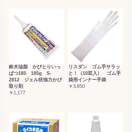
鈴木油脂 かびとりいっ
リスダン ゴム手サラッ
ぱつ185 185g S-
と！（10双入） ゴム手
2812 ジェル状強力かび
袋用インナー手袋
取り剤
￥3,850
￥1,177