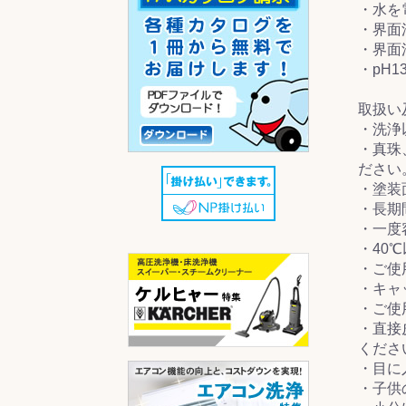
・水を
・界面
・界面
・pH
取扱い
・洗浄
・真珠
ださい
・塗装
・長期
・一度
・40
・ご使
・キャ
・ご使
・直接
くださ
・目に
・子供