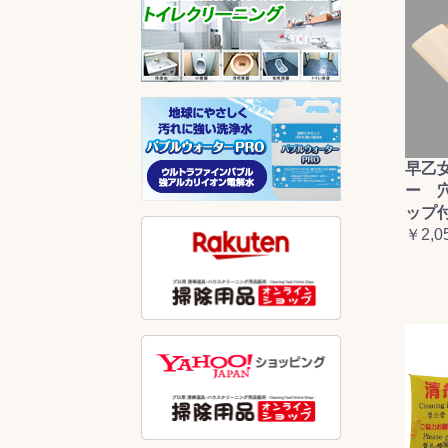
早乙
ー 
ップ
￥2,0