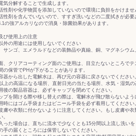
電気分解することで生成します。
活性剤や化学物質を添加していないので環境に負担をかけませ
活性剤を含んでいないので、すすぎ洗いなどの二度拭きが必要
13.1の強アルカリなので消臭・除菌効果があります。
及び使用上の注意
以外の用途には使用しないでください
、サンゴ、エメラルドなどの装飾品や真鍮、銅、マグネシウム
。
面、クリアコーティング面のご使用は、目立たないところでテ
間の保管でPHが下がることがあります。
容器から出した電解水は、再び元の容器に戻さないでください
℃以上の高温になる場所、直射日光の当たる場所、水気・湿気
用後の製品容器は、必ずキャップを閉めてください。
ップを開ける際や移し替えの際は、電解水が飛び散らないよう
用時にはゴム手袋またはビニール手袋を必ず着用してください
皮膚や衣類に付かないように注意してください。もし皮膚や衣
い。
入った場合は、直ちに流水で少なくとも15分間以上流し洗いを
の手の届くところには保管しないでください。