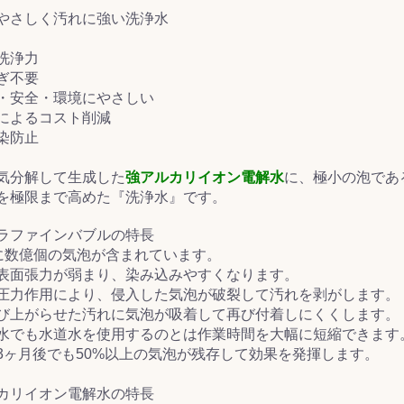
やさしく汚れに強い洗浄水
&前処理
洗浄力
ぎ不要
・安全・環境にやさしい
によるコスト削減
染防止
気分解して生成した
強アルカリイオン電解水
に、極小の泡であ
を極限まで高めた『洗浄水』です。
ラファインバブルの特長
lに数億個の気泡が含まれています。
表面張力が弱まり、染み込みやすくなります。
圧力作用により、侵入した気泡が破裂して汚れを剥がします。
び上がらせた汚れに気泡が吸着して再び付着しにくくします。
水でも水道水を使用するのとは作業時間を大幅に短縮できます
3ヶ月後でも50%以上の気泡が残存して効果を発揮します。
カリイオン電解水の特長