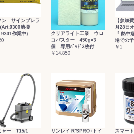
ソン サインブレラ
【参加費
(Art.9300清掃
月28日
クリアライト工業 ウロ
t.9301作業中)
『 熱中
コバスター 450g×3
20
場での予
個 専用ﾊﾟｯﾄﾞ3枚付
￥1
￥14,850
ャー T15/1
リンレイ R'SPRO+トイ
スマート