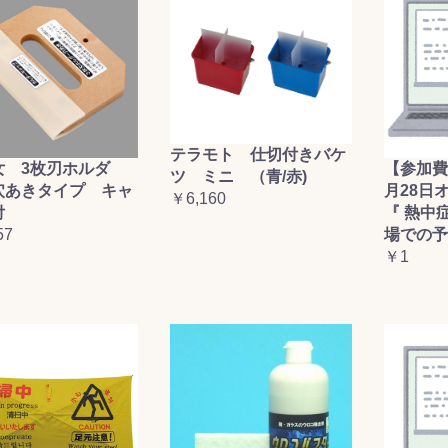
お買い物を続ける
カートへ進む
テラモト 仕切付きバケ
女 3枚刃ホルダ
【参加費
ツ ミニ （青/赤)
穴あきタイプ キャ
月28日
￥6,160
付
『 熱中
57
場での予
￥1