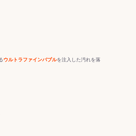
る
ウルトラファインバブル
を注入した汚れを落
。