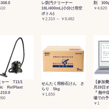
-308.0
レ防汚クリーナー
剤 300
510
18L/400mL(小分け用空
￥4,620
ボトル)
￥2,310 ～ ￥9,482
ャー T11/1
【参加費
せんたく用粉石けん さ
sic Re!Plast
月28日
らり 5kg
-210.0
『 熱中
￥1,650
260
場での予
￥1