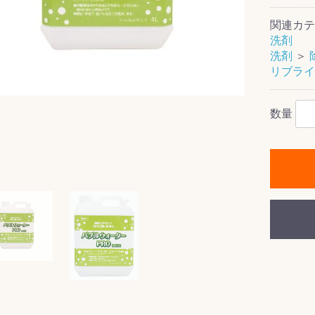
関連カテ
洗剤
洗剤
＞
リブライ
ス(一般製品)
ンテナンス用樹
樹脂製品
クス
製品
ラ フロアケアシ
用・テラゾー・
ックス
ーナー
クリーナー
クリーナー
クス
樹脂製品
製品
ンテナンス用樹
ー製品
商品
品
商品
剤
ート用
ス
数量
式モップ
イヤー
ッチメント
布
式用)
キューム
イトバキューム
スタイプ
ード
ポリッシャー
ス