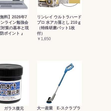
無料】2026年7
リンレイ ウルトラハード
オンライン勉強会
プロ 水アカ落とし 210ｇ
症対策の基本と現
（特殊研磨パット1枚
防ポイント 』
付）
￥1,650
大一産業 E-スクラブラ
 ガラス復元