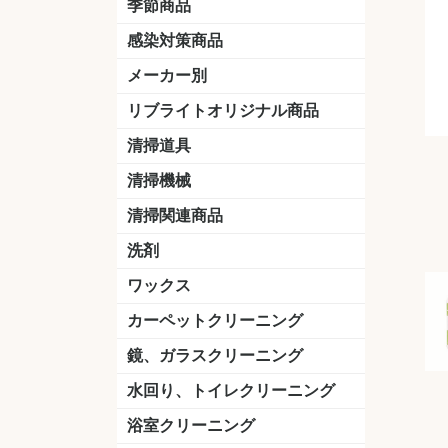
季節商品
感染対策商品
おう吐物
除菌洗剤
うがい薬
マスク
手洗い石鹸
手指消毒
手袋
メーカー別
クオリティ
ニイタカ
シーバイエス
リンレイ
ペンギンワックス
横浜油脂工業
ミッケル化学（旧：スイショウ
ユシロ化学
コニシ
つやげん
ダイカ商事
スリーエムジャパン
山崎産業
テラモト
セイワ
エトレー
ラバーメイド
ジャパックス
日本サニパック
ケルヒャー
マキタ
ショーワグローブ
花王
サラヤ
アルボース
コスケム
ミヤキ
紺商
信徳ポミー
樹脂ワック
下地剤
ドライメ
水性・半
油性ワッ
特殊用途
ニュート
天然石材
木床用ワ
床用クリ
剥離剤
植物油用
鉱物油用
その他
樹脂ワッ
水性・半
下地剤
特殊用途
ドライメ
クリーナ
ハクリ剤
石材床用
木床用商
日常管理
リブライトオリジナル商品
＆ユーホー）
脂仕上げ
ステム
コンクリ
脂ワック
LLオレンジクリーナー
LL油脂専用クリーナー
LLワックスモップ
LL-21
マーベラスiL
清掃道具
ほうき
ちりとり
モップ及び関連品
モップ
ハードフロア用ダストモップ
テラモト
その他
ワンタッチ
水切りドラ
その他アタ
関連商品
ワックス塗
清掃機械
(ワンタッチ
掃除機
高圧洗浄機
吸水機
カーペット用マシン
送風機
ポリッシャー
ポリッシャー・自動床洗浄機用
掃除機用紙パック
その他
ドライバ
アップラ
コードレ
階段用
スタンダ
高速回転
ハンディ
関連商品
清掃関連商品
パッド
ダストカート
台車
移動式バレット
脚立
モップハンガー
サインボード
光沢計
カーペット汚染度計
洗剤
床用表面洗浄剤
ハクリ剤
厨房用
工場用
石材用
サビ用
木材用
タイル用
外壁用
壁面用
手あか用
病院用
除菌用
ワックス
樹脂ワックス
半樹脂ワックス
フローリング用
病院用ワックス
中性ワックス
石材用
木床用
その他
シーバイエス
リンレイ
ペンギンワック
コニシ
スイショウ
ユシロ
信徳ポミー
その他
カーペットクリーニング
洗剤
ブラシ
パット
その他
ガム除去剤
シミ抜き剤
鏡、ガラスクリーニング
ガラスワイパー
シャンパー(ウオッシャー)
ガラススクイジー
ケレン
ツールホルダー
洗剤
天井・高所作業
うろこ取り
水回り、トイレクリーニング
洗剤
尿石除去剤
水アカ除去剤
排水管つまり除去剤
消臭・防臭剤
道具
ブラシ
ラバーカップ
水アカ除去
浴室クリーニング