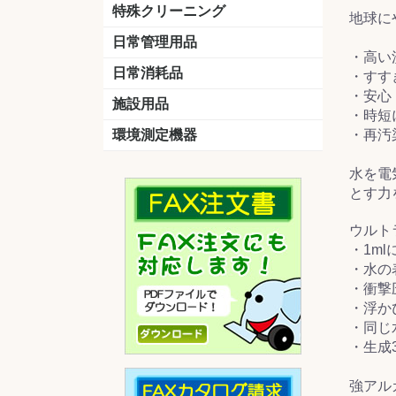
洗剤
道具
バスクリーナー
カビ取り剤
スポンジ
特殊クリーニング
地球に
石材
エアコン
外壁
その他
洗浄剤
リンス&中和剤
洗浄ツール
洗浄シート
洗浄
道具
日常管理用品
・高い
剤
クリーナー
洗濯用洗剤
油汚れ落とし
サビ取り剤
タバコ専用消臭
日常消耗品
・すす
・安心
トイレットペーパー
ペーパータオル
便座除菌クリーナー
ポリ袋
施設用品
・時短
マット・他
ベンチ
灰皿
傘立
くず入れ
環境測定機器
・再汚
残留塩素測定器
空気環境測定器
粉じん計
風速計
温湿度計
水を電
とす力
ウルト
・1m
・水の
・衝撃
・浮か
・同じ
・生成
強アル