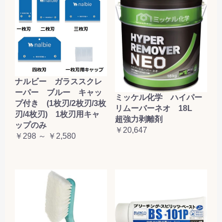
ナルビー ガラススクレ
ーパー ブルー キャッ
ミッケル化学 ハイパー
プ付き (1枚刃/2枚刃/3枚
リムーバーネオ 18L
刃/4枚刃) 1枚刃用キャ
超強力剥離剤
ップのみ
￥20,647
￥298 ～ ￥2,580