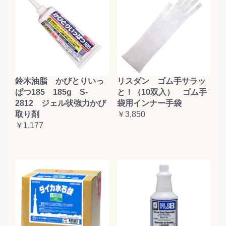
鈴木油脂 かびとりいっ
リスダン ゴム手サラッ
ぱつ185 185g S-
と！（10双入） ゴム手
2812 ジェル状強力かび
袋用インナー手袋
取り剤
￥3,850
￥1,177