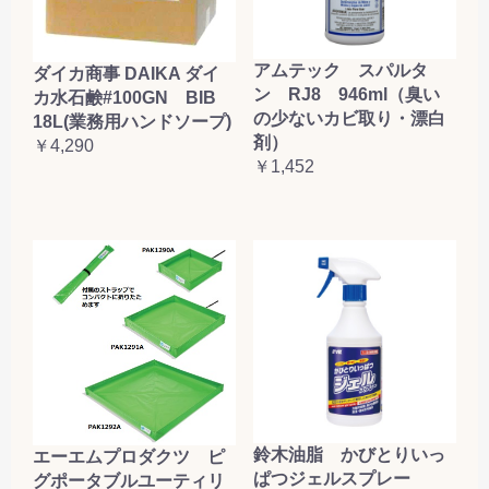
アムテック スパルタ
ダイカ商事 DAIKA ダイ
ン RJ8 946ml（臭い
カ水石鹸#100GN BIB
の少ないカビ取り・漂白
18L(業務用ハンドソープ)
剤）
￥4,290
￥1,452
鈴木油脂 かびとりいっ
エーエムプロダクツ ピ
ぱつジェルスプレー
グポータブルユーティリ