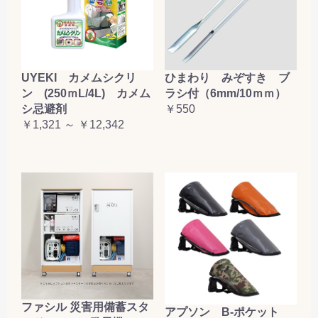
お買い物を続ける
カートへ進む
UYEKI カメムシクリ
ひまわり みぞすき ブ
ン (250ｍL/4L) カメム
ラシ付（6mm/10ｍｍ）
シ忌避剤
￥550
￥1,321 ～ ￥12,342
ファシル 災害用備蓄スタ
アプソン B-ポケット