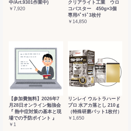
クリアライト工業 ウロ
中/Art.9301作業中)
コバスター 450g×3個
￥7,920
専用ﾊﾟｯﾄﾞ3枚付
￥14,850
【参加費無料】2026年7
リンレイ ウルトラハード
月28日オンライン勉強会
プロ 水アカ落とし 210ｇ
『 熱中症対策の基本と現
（特殊研磨パット1枚付）
場での予防ポイント 』
￥1,650
￥1