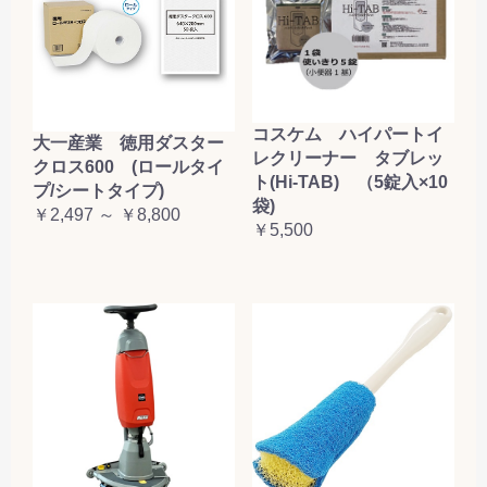
コスケム ハイパートイ
大一産業 徳用ダスター
レクリーナー タブレッ
クロス600 (ロールタイ
ト(Hi-TAB) （5錠入×10
プ/シートタイプ)
袋)
￥2,497 ～ ￥8,800
￥5,500