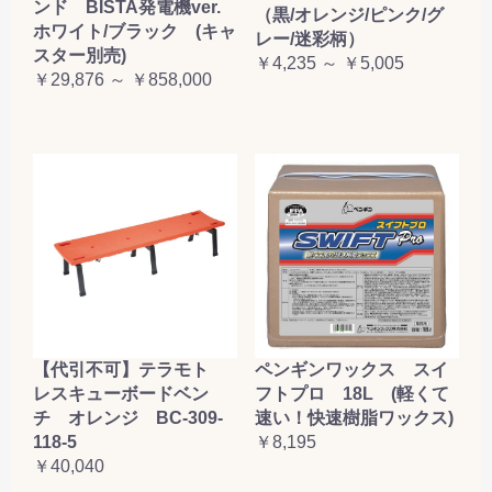
ンド BISTA発電機ver.
（黒/オレンジ/ピンク/グ
ホワイト/ブラック (キャ
レー/迷彩柄）
スター別売)
￥4,235 ～ ￥5,005
￥29,876 ～ ￥858,000
【代引不可】テラモト
ペンギンワックス スイ
レスキューボードベン
フトプロ 18L (軽くて
チ オレンジ BC-309-
速い！快速樹脂ワックス)
118-5
￥8,195
￥40,040