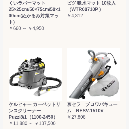
くいラバーマット
ピグ 吸水マット 10枚入
25×25cm/50×75cm/50×1
（WTR00710P )
00cm(ぬかるみ対策マッ
￥4,312
ト)
￥660 ～ ￥4,950
ケルヒャー カーペットリ
京セラ ブロワバキュー
ンスクリーナー
ム RESV-1510V
Puzzi8/1（1100-2450）
￥27,808
￥11,880 ～ ￥137,500