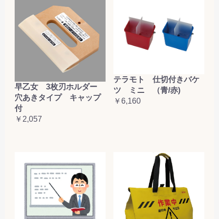
テラモト 仕切付きバケ
早乙女 3枚刃ホルダー
ツ ミニ （青/赤)
穴あきタイプ キャップ
￥6,160
付
￥2,057