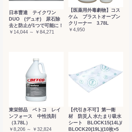
【医薬用外毒劇物】コス
日本曹達 テイクワン
ケム ブラストオーブン
DUO (デュオ) 尿石除
クリーナー 3.78L
去と防止が1つで可能に！
￥4,950
￥14,044 ～ ￥84,271
東栄部品 ベトコ レイ
【代引き不可】第一衛
ンフォース 中性洗剤
材 防災人 水たまり吸水
（3.78L）
シート BLOCK15(14L)/
￥8,206 ～ ￥32,824
BLOCK20(19L)(10枚×5