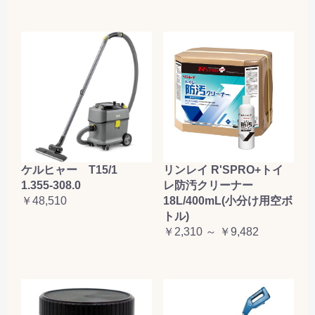
ケルヒャー T15/1
リンレイ R'SPRO+トイ
1.355-308.0
レ防汚クリーナー
￥48,510
18L/400mL(小分け用空ボ
トル)
￥2,310 ～ ￥9,482