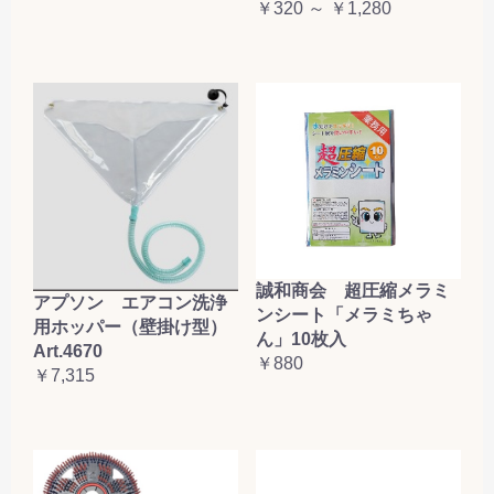
￥320 ～ ￥1,280
誠和商会 超圧縮メラミ
アプソン エアコン洗浄
ンシート「メラミちゃ
用ホッパー（壁掛け型）
ん」10枚入
Art.4670
￥880
￥7,315