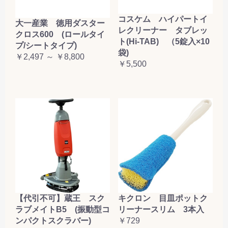
コスケム ハイパートイ
大一産業 徳用ダスター
レクリーナー タブレッ
クロス600 (ロールタイ
ト(Hi-TAB) （5錠入×10
プ/シートタイプ)
袋)
￥2,497 ～ ￥8,800
￥5,500
【代引不可】蔵王 スク
キクロン 目皿ポットク
ラブメイトB5 (振動型コ
リーナースリム 3本入
ンパクトスクラバー)
￥729