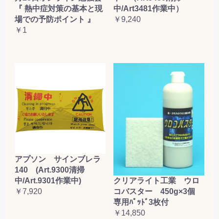
『 熱中症対策の基本と現
中/Art3481作業中）
場での予防ポイント 』
￥9,240
￥1
アプソン サインブレラ
140 (Art.9300清掃
クリアライト工業 ウロ
中/Art.9301作業中)
コバスター 450g×3個
￥7,920
専用ﾊﾟｯﾄﾞ3枚付
￥14,850