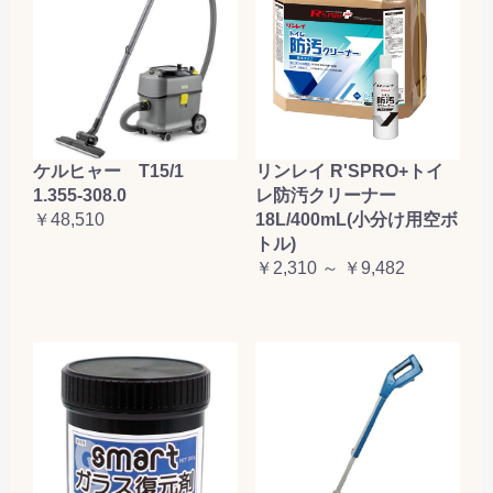
ケルヒャー T15/1
リンレイ R'SPRO+トイ
1.355-308.0
レ防汚クリーナー
￥48,510
18L/400mL(小分け用空ボ
トル)
￥2,310 ～ ￥9,482