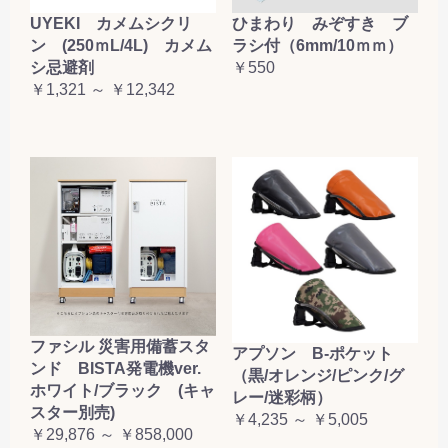
お買い物を続ける
カートへ進む
UYEKI カメムシクリ
ひまわり みぞすき ブ
ン (250ｍL/4L) カメム
ラシ付（6mm/10ｍｍ）
シ忌避剤
￥550
￥1,321 ～ ￥12,342
ファシル 災害用備蓄スタ
アプソン B-ポケット
ンド BISTA発電機ver.
（黒/オレンジ/ピンク/グ
ホワイト/ブラック (キャ
レー/迷彩柄）
スター別売)
￥4,235 ～ ￥5,005
￥29,876 ～ ￥858,000