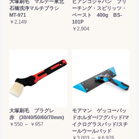
大塚刷毛 マルテー東北
ビアンコジャパン ブリ
石橋洗浄マルチブラシ
ーチング・スピリッツ・
MT-971
ペースト 400g BS-
￥2,149
101P
￥2,904
大塚刷毛 プラグレ
モアマン ゲッコーパッ
赤 (30/40/50/60/70mm)
ドホルダー/フグパッド/マ
￥550 ～ ￥957
イクログラスパッド/スチ
ールウールバッド
￥3,003 ～ ￥6,976