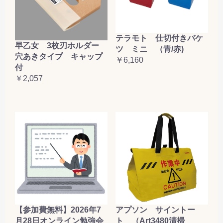
テラモト 仕切付きバケ
早乙女 3枚刃ホルダー
ツ ミニ （青/赤)
穴あきタイプ キャップ
￥6,160
付
￥2,057
【参加費無料】2026年7
アプソン サイントー
月28日オンライン勉強会
ト （Art3480清掃