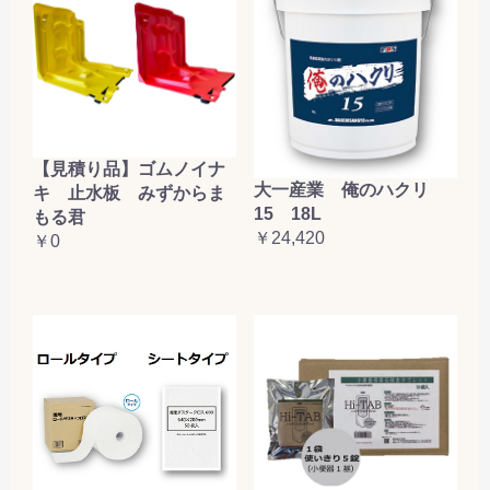
【見積り品】ゴムノイナ
大一産業 俺のハクリ
キ 止水板 みずからま
15 18L
もる君
￥24,420
￥0