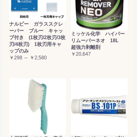
ナルビー ガラススクレ
ーパー ブルー キャッ
ミッケル化学 ハイパー
プ付き (1枚刃/2枚刃/3枚
リムーバーネオ 18L
刃/4枚刃) 1枚刃用キャ
超強力剥離剤
ップのみ
￥20,647
￥298 ～ ￥2,580