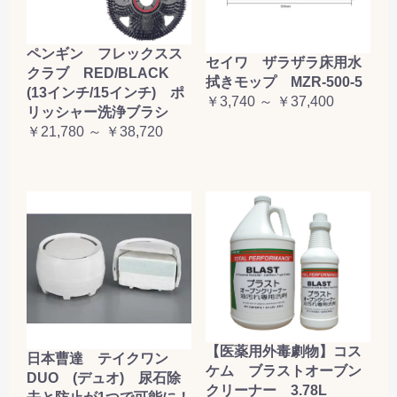
ペンギン フレックスス
セイワ ザラザラ床用水
クラブ RED/BLACK
拭きモップ MZR-500-5
(13インチ/15インチ) ポ
￥3,740 ～ ￥37,400
リッシャー洗浄ブラシ
￥21,780 ～ ￥38,720
【医薬用外毒劇物】コス
日本曹達 テイクワン
ケム ブラストオーブン
DUO (デュオ) 尿石除
クリーナー 3.78L