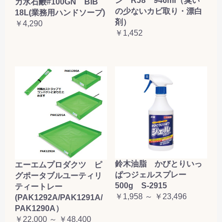
ン RJ8 946ml（臭い
カ水石鹸#100GN BIB
の少ないカビ取り・漂白
18L(業務用ハンドソープ)
剤）
￥4,290
￥1,452
鈴木油脂 かびとりいっ
エーエムプロダクツ ピ
ぱつジェルスプレー
グポータブルユーティリ
500g S-2915
ティートレー
￥1,958 ～ ￥23,496
(PAK1292A/PAK1291A/
PAK1290A）
￥22,000 ～ ￥48,400