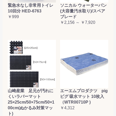
緊急水なし非常用トイレ
ソニカル ウォーターパン
10回分 HED-6763
(大容量汚水取り)/スペア
￥999
ブレード
￥2,156 ～ ￥7,920
山崎産業 足元が汚れに
エーエムプロダクツ pig
くいラバーマット
ピグ 吸水マット 10枚入
25×25cm/50×75cm/50×1
（WTR00710P )
00cm(ぬかるみ対策マッ
￥4,312
ト)