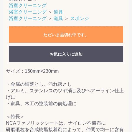
浴室クリーニング
浴室クリーニング
＞
道具
浴室クリーニング
＞
道具
＞
スポンジ
ただいま品切れ中です。
お気に入りに追加
サイズ：150mm×230mm
・金属の錆落とし、汚れ落とし
・アルミ。ステンレスのツヤ消し及びヘアーライン仕上
げに
・家具、木工の塗装前の前処理に
＜特長＞
NCAファブリックシートは、ナイロン不織布に
研磨砥粒を合成樹脂接着剤によって、仲間で均一に含有