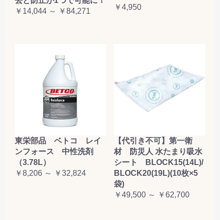
去と防止が1つで可能に！
￥4,950
￥14,044 ～ ￥84,271
東栄部品 ベトコ レイ
【代引き不可】第一衛
ンフォース 中性洗剤
材 防災人 水たまり吸水
（3.78L）
シート BLOCK15(14L)/
￥8,206 ～ ￥32,824
BLOCK20(19L)(10枚×5
袋)
￥49,500 ～ ￥62,700