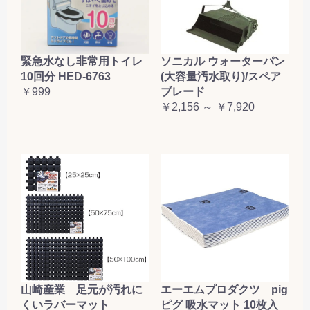
緊急水なし非常用トイレ
ソニカル ウォーターパン
10回分 HED-6763
(大容量汚水取り)/スペア
￥999
ブレード
￥2,156 ～ ￥7,920
山崎産業 足元が汚れに
エーエムプロダクツ pig
くいラバーマット
ピグ 吸水マット 10枚入