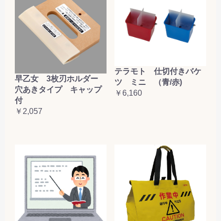
テラモト 仕切付きバケ
早乙女 3枚刃ホルダー
ツ ミニ （青/赤)
穴あきタイプ キャップ
￥6,160
付
￥2,057