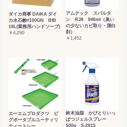
アムテック スパルタ
ダイカ商事 DAIKA ダイ
ン RJ8 946ml（臭い
カ水石鹸#100GN BIB
の少ないカビ取り・漂白
18L(業務用ハンドソープ)
剤）
￥4,290
￥1,452
鈴木油脂 かびとりいっ
エーエムプロダクツ ピ
ぱつジェルスプレー
グポータブルユーティリ
500g S-2915
ティートレー