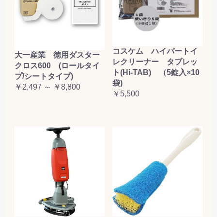
コスケム ハイパートイ
大一産業 徳用ダスター
レクリーナー タブレッ
クロス600 (ロールタイ
ト(Hi-TAB) （5錠入×10
プ/シートタイプ)
袋)
￥2,497 ～ ￥8,800
￥5,500