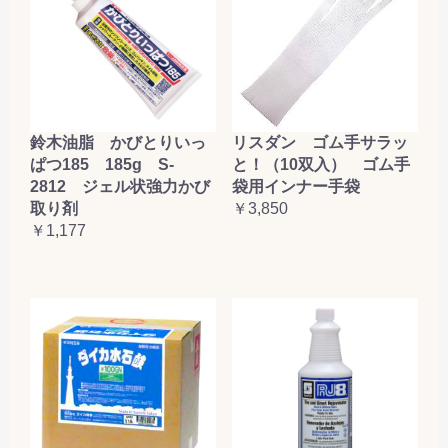
鈴木油脂 かびとりいっ
リスダン ゴム手サラッ
ぱつ185 185g S-
と！（10双入） ゴム手
2812 ジェル状強力かび
袋用インナー手袋
取り剤
￥3,850
￥1,177