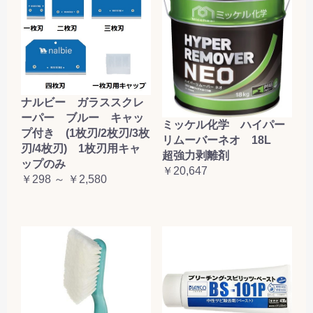
ナルビー ガラススクレ
ーパー ブルー キャッ
ミッケル化学 ハイパー
プ付き (1枚刃/2枚刃/3枚
リムーバーネオ 18L
刃/4枚刃) 1枚刃用キャ
超強力剥離剤
ップのみ
￥20,647
￥298 ～ ￥2,580