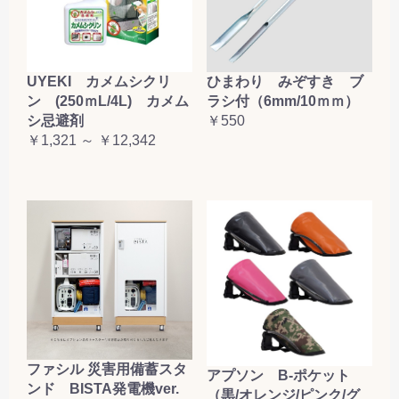
お買い物を続ける
カートへ進む
UYEKI カメムシクリ
ひまわり みぞすき ブ
ン (250ｍL/4L) カメム
ラシ付（6mm/10ｍｍ）
シ忌避剤
￥550
￥1,321 ～ ￥12,342
ファシル 災害用備蓄スタ
アプソン B-ポケット
ンド BISTA発電機ver.
（黒/オレンジ/ピンク/グ