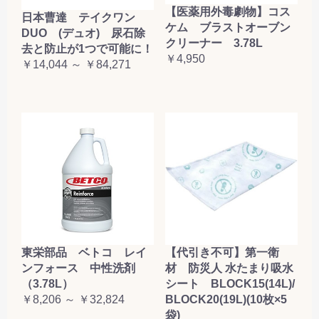
【医薬用外毒劇物】コス
日本曹達 テイクワン
ケム ブラストオーブン
DUO (デュオ) 尿石除
クリーナー 3.78L
去と防止が1つで可能に！
￥4,950
￥14,044 ～ ￥84,271
東栄部品 ベトコ レイ
【代引き不可】第一衛
ンフォース 中性洗剤
材 防災人 水たまり吸水
（3.78L）
シート BLOCK15(14L)/
￥8,206 ～ ￥32,824
BLOCK20(19L)(10枚×5
袋)