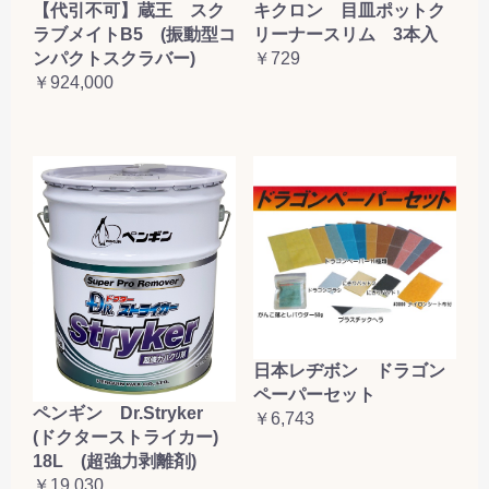
【代引不可】蔵王 スク
キクロン 目皿ポットク
ラブメイトB5 (振動型コ
リーナースリム 3本入
ンパクトスクラバー)
￥729
￥924,000
日本レヂボン ドラゴン
ペーパーセット
ペンギン Dr.Stryker
￥6,743
(ドクターストライカー)
18L (超強力剥離剤)
￥19,030