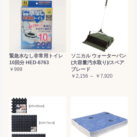
緊急水なし非常用トイレ
ソニカル ウォーターパン
10回分 HED-6763
(大容量汚水取り)/スペア
￥999
ブレード
￥2,156 ～ ￥7,920