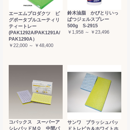
鈴木油脂 かびとりいっ
エーエムプロダクツ ピ
ぱつジェルスプレー
グポータブルユーティリ
500g S-2915
ティートレー
￥1,958 ～ ￥23,496
(PAK1292A/PAK1291A/
PAK1290A）
￥22,000 ～ ￥48,400
コバックス スーパーア
サンワ ブラッシュパッ
シレパッドＭＯ 中間パ
ドトレピカ＆ホワイトホ