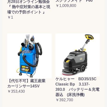
スクラブメイト F60
月28日オンライン勉強会
￥1,009,800
『 熱中症対策の基本と現
場での予防ポイント 』
￥1
ケルヒャー BD35/15C
【代引不可】蔵王産業
Classic Bp 3.137-
カーリンサー14SV
393.0 バッテリー＆充電
￥353,430
器込 (床洗浄機)
￥392,700