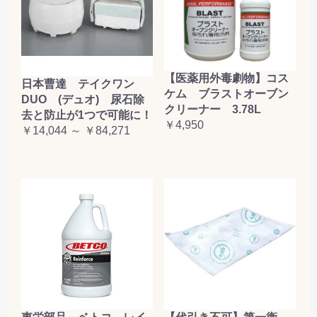
【医薬用外毒劇物】コス
日本曹達 テイクワン
ケム ブラストオーブン
DUO (デュオ) 尿石除
クリーナー 3.78L
去と防止が1つで可能に！
￥4,950
￥14,044 ～ ￥84,271