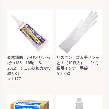
鈴木油脂 かびとりいっ
リスダン ゴム手サラッ
ぱつ185 185g S-
と！（10双入） ゴム手
2812 ジェル状強力かび
袋用インナー手袋
取り剤
￥3,850
￥1,177