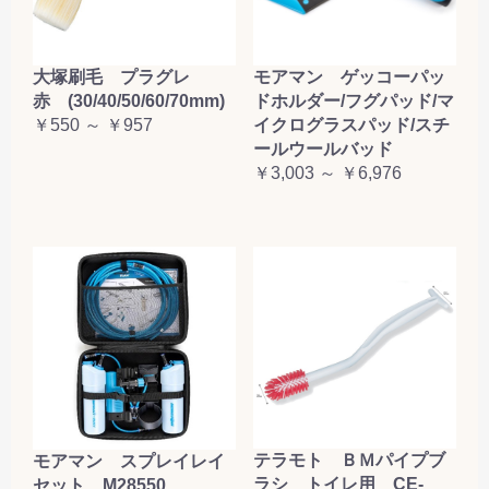
大塚刷毛 プラグレ
モアマン ゲッコーパッ
赤 (30/40/50/60/70mm)
ドホルダー/フグパッド/マ
￥550 ～ ￥957
イクログラスパッド/スチ
ールウールバッド
￥3,003 ～ ￥6,976
テラモト ＢＭパイプブ
モアマン スプレイレイ
ラシ トイレ用 CE-
セット M28550