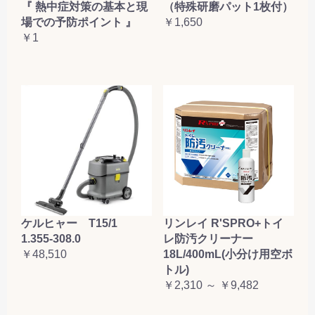
『 熱中症対策の基本と現
（特殊研磨パット1枚付）
場での予防ポイント 』
￥1,650
￥1
ケルヒャー T15/1
リンレイ R'SPRO+トイ
1.355-308.0
レ防汚クリーナー
￥48,510
18L/400mL(小分け用空ボ
トル)
￥2,310 ～ ￥9,482