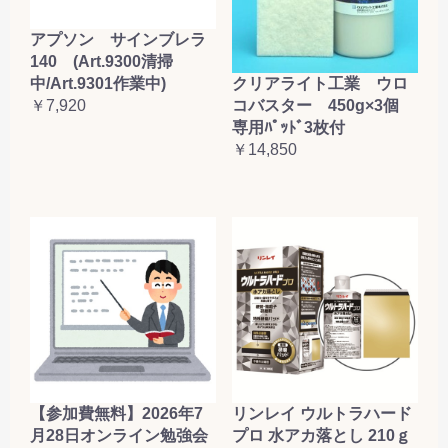
アプソン サインブレラ
140 (Art.9300清掃
クリアライト工業 ウロ
中/Art.9301作業中)
コバスター 450g×3個
￥7,920
専用ﾊﾟｯﾄﾞ3枚付
￥14,850
【参加費無料】2026年7
リンレイ ウルトラハード
月28日オンライン勉強会
プロ 水アカ落とし 210ｇ