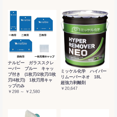
ナルビー ガラススクレ
ーパー ブルー キャッ
ミッケル化学 ハイパー
プ付き (1枚刃/2枚刃/3枚
リムーバーネオ 18L
刃/4枚刃) 1枚刃用キャ
超強力剥離剤
ップのみ
￥20,647
￥298 ～ ￥2,580