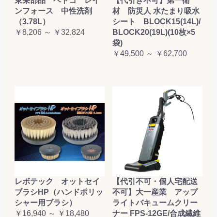
東栄部品 ベトコ レイ
【代引き不可】第一衛
ンフォース 中性洗剤
材 防災人 水たまり吸水
（3.78L）
シート BLOCK15(14L)/
￥8,206 ～ ￥32,824
BLOCK20(19L)(10枚×5
袋)
￥49,500 ～ ￥62,700
レボテック オットセイ
【代引不可・個人宅配送
ブラシHP（ハンドポリッ
不可】大一産業 アップ
シャー用ブラシ）
ライトバキュームクリー
￥16,940 ～ ￥18,480
ナー FPS-12GE/合成繊維