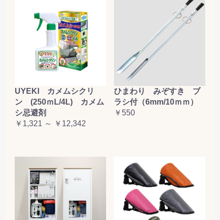
UYEKI カメムシクリ
ひまわり みぞすき ブ
ン (250ｍL/4L) カメム
ラシ付（6mm/10ｍｍ）
シ忌避剤
￥550
￥1,321 ～ ￥12,342