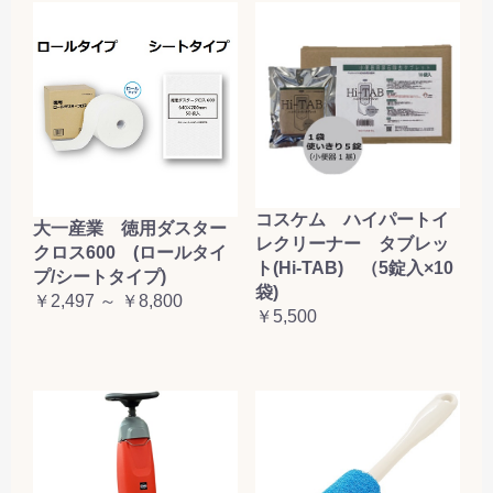
コスケム ハイパートイ
大一産業 徳用ダスター
レクリーナー タブレッ
クロス600 (ロールタイ
ト(Hi-TAB) （5錠入×10
プ/シートタイプ)
袋)
￥2,497 ～ ￥8,800
￥5,500