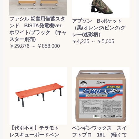
ファシル 災害用備蓄スタ
アプソン B-ポケット
ンド BISTA発電機ver.
（黒/オレンジ/ピンク/グ
ホワイト/ブラック (キャ
レー/迷彩柄）
スター別売)
￥4,235 ～ ￥5,005
￥29,876 ～ ￥858,000
【代引不可】テラモト
ペンギンワックス スイ
レスキューボードベン
フトプロ 18L (軽くて