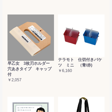
テラモト 仕切付きバケ
早乙女 3枚刃ホルダー
ツ ミニ （青/赤)
穴あきタイプ キャップ
￥6,160
付
￥2,057