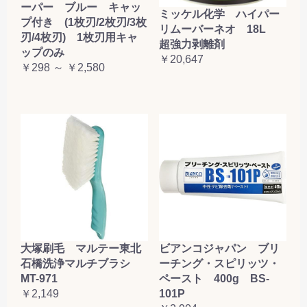
ーパー ブルー キャッ
ミッケル化学 ハイパー
プ付き (1枚刃/2枚刃/3枚
リムーバーネオ 18L
刃/4枚刃) 1枚刃用キャ
超強力剥離剤
ップのみ
￥20,647
￥298 ～ ￥2,580
大塚刷毛 マルテー東北
ビアンコジャパン ブリ
石橋洗浄マルチブラシ
ーチング・スピリッツ・
MT-971
ペースト 400g BS-
￥2,149
101P