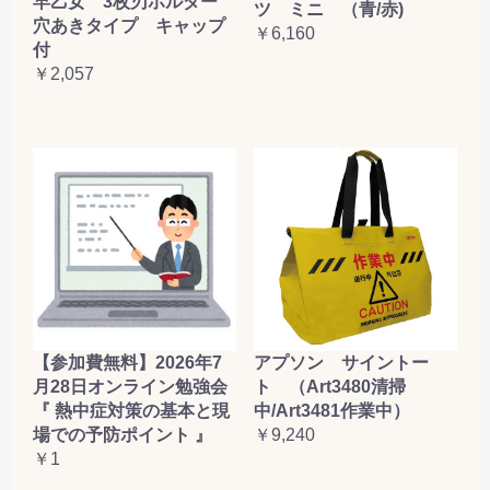
早乙女 3枚刃ホルダー
ツ ミニ （青/赤)
穴あきタイプ キャップ
￥6,160
付
￥2,057
【参加費無料】2026年7
アプソン サイントー
月28日オンライン勉強会
ト （Art3480清掃
『 熱中症対策の基本と現
中/Art3481作業中）
場での予防ポイント 』
￥9,240
￥1