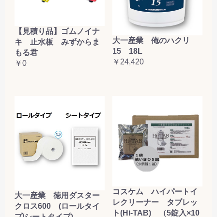
【見積り品】ゴムノイナ
大一産業 俺のハクリ
キ 止水板 みずからま
15 18L
もる君
￥24,420
￥0
コスケム ハイパートイ
大一産業 徳用ダスター
レクリーナー タブレッ
クロス600 (ロールタイ
ト(Hi-TAB) （5錠入×10
プ/シートタイプ)