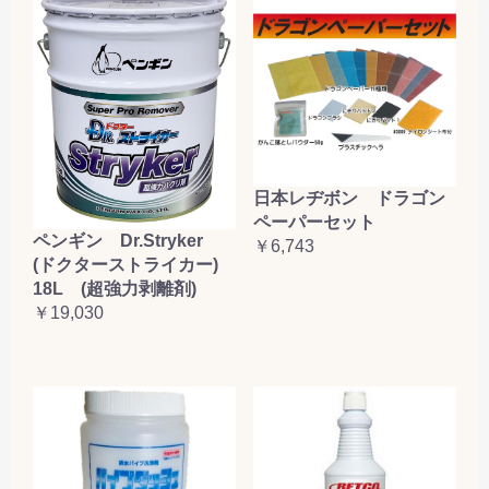
日本レヂボン ドラゴン
ペーパーセット
ペンギン Dr.Stryker
￥6,743
(ドクターストライカー)
18L (超強力剥離剤)
￥19,030