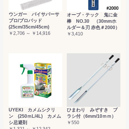
ウンガー バイサバーサ
オーブ・テック 鬼に金
プロ/プロパッド
棒 NO.30 （30mmホ
(25cm/35cm/45cm)
ルダー＆刃 赤色＃2000）
￥2,706 ～ ￥14,916
￥3,410
UYEKI カメムシクリ
ひまわり みぞすき ブ
ン (250ｍL/4L) カメム
ラシ付（6mm/10ｍｍ）
シ忌避剤
￥550
￥1,321 ～ ￥12,342