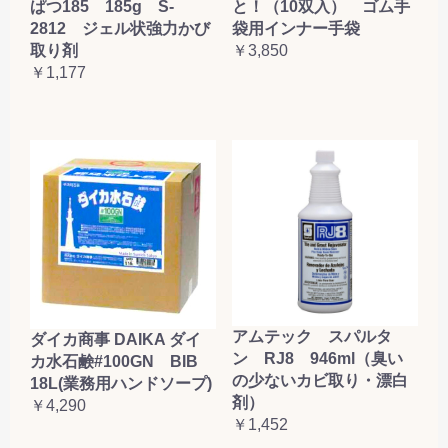
ぱつ185 185g S-
と！（10双入） ゴム手
2812 ジェル状強力かび
袋用インナー手袋
取り剤
￥3,850
￥1,177
アムテック スパルタ
ダイカ商事 DAIKA ダイ
ン RJ8 946ml（臭い
カ水石鹸#100GN BIB
の少ないカビ取り・漂白
18L(業務用ハンドソープ)
剤）
￥4,290
￥1,452