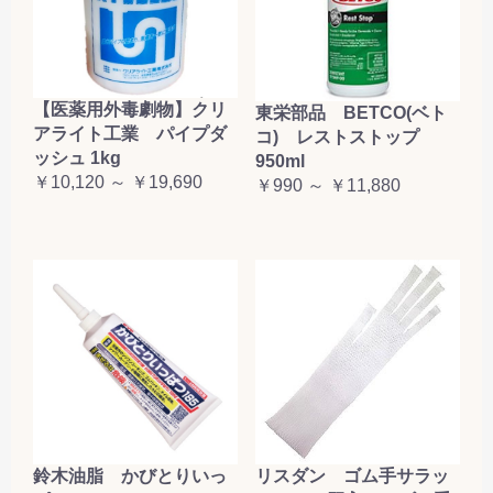
【医薬用外毒劇物】クリ
東栄部品 BETCO(ベト
アライト工業 パイプダ
コ) レストストップ
ッシュ 1kg
950ml
￥10,120 ～ ￥19,690
￥990 ～ ￥11,880
鈴木油脂 かびとりいっ
リスダン ゴム手サラッ