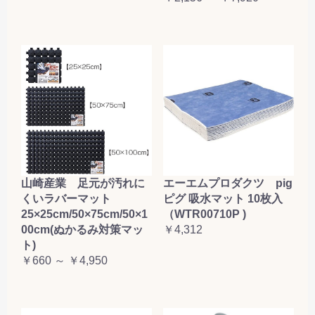
山崎産業 足元が汚れに
エーエムプロダクツ pig
くいラバーマット
ピグ 吸水マット 10枚入
25×25cm/50×75cm/50×1
（WTR00710P )
00cm(ぬかるみ対策マッ
￥4,312
ト)
￥660 ～ ￥4,950