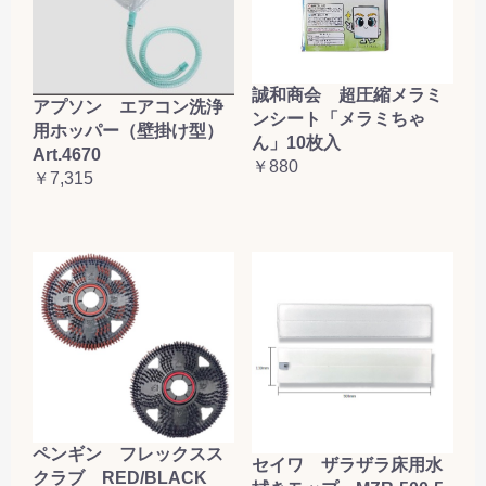
誠和商会 超圧縮メラミ
アプソン エアコン洗浄
ンシート「メラミちゃ
用ホッパー（壁掛け型）
ん」10枚入
Art.4670
￥880
￥7,315
ペンギン フレックスス
セイワ ザラザラ床用水
クラブ RED/BLACK