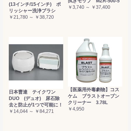
拭きモップ MZR-500-5
(13インチ/15インチ) ポ
￥3,740 ～ ￥37,400
リッシャー洗浄ブラシ
￥21,780 ～ ￥38,720
【医薬用外毒劇物】コス
日本曹達 テイクワン
ケム ブラストオーブン
DUO (デュオ) 尿石除
クリーナー 3.78L
去と防止が1つで可能に！
￥4,950
￥14,044 ～ ￥84,271