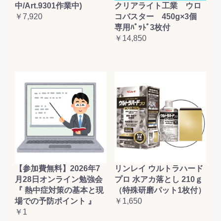
クリアライト工業 ウロ
中/Art.9301作業中)
コバスター 450g×3個
￥7,920
専用ﾊﾟｯﾄﾞ3枚付
￥14,850
【参加費無料】2026年7
リンレイ ウルトラハード
月28日オンライン勉強会
プロ 水アカ落とし 210ｇ
『 熱中症対策の基本と現
（特殊研磨パット1枚付）
場での予防ポイント 』
￥1,650
￥1