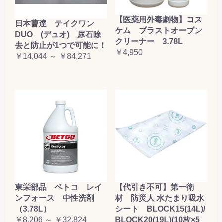
【医薬用外毒劇物】コス
日本曹達 テイクワン
ケム ブラストオーブン
DUO (デュオ) 尿石除
クリーナー 3.78L
去と防止が1つで可能に！
￥4,950
￥14,044 ～ ￥84,271
東栄部品 ベトコ レイ
【代引き不可】第一衛
ンフォース 中性洗剤
材 防災人 水たまり吸水
（3.78L）
シート BLOCK15(14L)/
￥8,206 ～ ￥32,824
BLOCK20(19L)(10枚×5