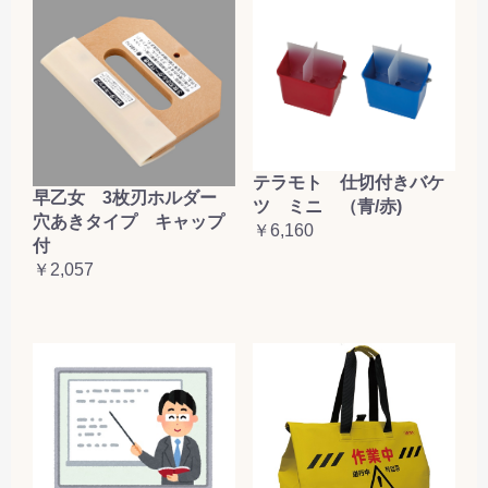
テラモト 仕切付きバケ
早乙女 3枚刃ホルダー
ツ ミニ （青/赤)
穴あきタイプ キャップ
￥6,160
付
￥2,057