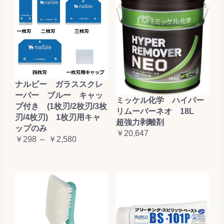
ナルビー ガラススクレ
ーパー ブルー キャッ
ミッケル化学 ハイパー
プ付き (1枚刃/2枚刃/3枚
リムーバーネオ 18L
刃/4枚刃) 1枚刃用キャ
超強力剥離剤
ップのみ
￥20,647
￥298 ～ ￥2,580