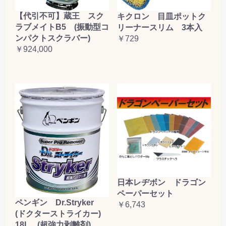
【代引不可】蔵王 スク
キクロン 目皿ポットク
ラブメイトB5 (振動型コ
リーナースリム 3本入
ンパクトスクラバー)
￥729
￥924,000
日本レヂボン ドラゴン
ペーパーセット
ペンギン Dr.Stryker
￥6,743
(ドクターストライカー)
18L (超強力剥離剤)