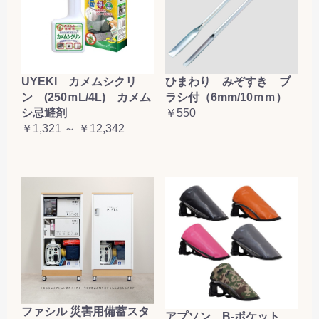
UYEKI カメムシクリ
ひまわり みぞすき ブ
ン (250ｍL/4L) カメム
ラシ付（6mm/10ｍｍ）
シ忌避剤
￥550
￥1,321 ～ ￥12,342
ファシル 災害用備蓄スタ
アプソン B-ポケット