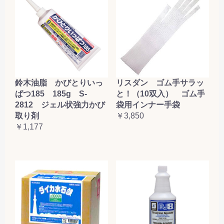
鈴木油脂 かびとりいっ
リスダン ゴム手サラッ
ぱつ185 185g S-
と！（10双入） ゴム手
2812 ジェル状強力かび
袋用インナー手袋
取り剤
￥3,850
￥1,177