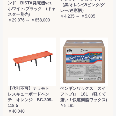
ンド BISTA発電機ver.
（黒/オレンジ/ピンク/グ
ホワイト/ブラック (キャ
レー/迷彩柄）
スター別売)
￥4,235 ～ ￥5,005
￥29,876 ～ ￥858,000
【代引不可】テラモト
ペンギンワックス スイ
レスキューボードベン
フトプロ 18L (軽くて
チ オレンジ BC-309-
速い！快速樹脂ワックス)
118-5
￥8,195
￥40,040