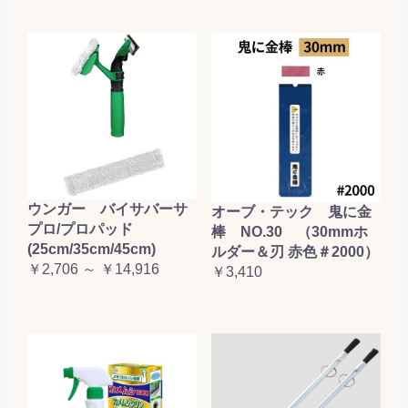
お買い物を続ける
カートへ進む
ウンガー バイサバーサ
オーブ・テック 鬼に金
プロ/プロパッド
棒 NO.30 （30mmホ
(25cm/35cm/45cm)
ルダー＆刃 赤色＃2000）
￥2,706 ～ ￥14,916
￥3,410