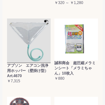
￥320 ～ ￥1,280
誠和商会 超圧縮メラミ
アプソン エアコン洗浄
ンシート「メラミちゃ
用ホッパー（壁掛け型）
ん」10枚入
Art.4670
￥880
￥7,315