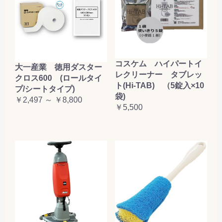
コスケム ハイパートイ
大一産業 徳用ダスター
レクリーナー タブレッ
クロス600 (ロールタイ
ト(Hi-TAB) （5錠入×10
プ/シートタイプ)
袋)
￥2,497 ～ ￥8,800
￥5,500