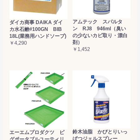
アムテック スパルタ
ダイカ商事 DAIKA ダイ
ン RJ8 946ml（臭い
カ水石鹸#100GN BIB
の少ないカビ取り・漂白
18L(業務用ハンドソープ)
剤）
￥4,290
￥1,452
鈴木油脂 かびとりいっ
エーエムプロダクツ ピ
ぱつジェルスプレー
グポータブルユーティリ