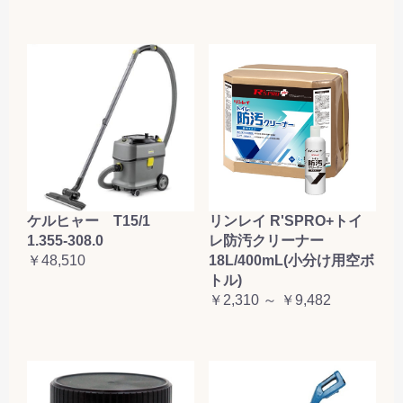
ケルヒャー T15/1
リンレイ R'SPRO+トイ
1.355-308.0
レ防汚クリーナー
￥48,510
18L/400mL(小分け用空ボ
トル)
￥2,310 ～ ￥9,482