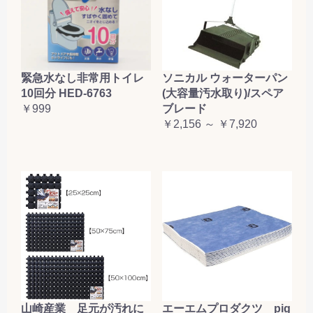
緊急水なし非常用トイレ
ソニカル ウォーターパン
10回分 HED-6763
(大容量汚水取り)/スペア
￥999
ブレード
￥2,156 ～ ￥7,920
山崎産業 足元が汚れに
エーエムプロダクツ pig