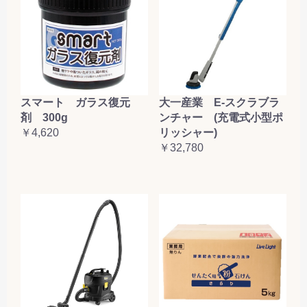
大一産業 E-スクラブラ
スマート ガラス復元
ンチャー (充電式小型ポ
剤 300g
リッシャー)
￥4,620
￥32,780