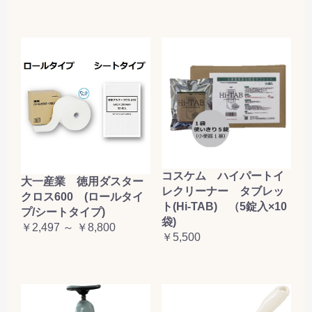
コスケム ハイパートイ
大一産業 徳用ダスター
レクリーナー タブレッ
クロス600 (ロールタイ
ト(Hi-TAB) （5錠入×10
プ/シートタイプ)
袋)
￥2,497 ～ ￥8,800
￥5,500