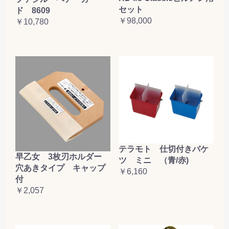
セット
ド 8609
￥98,000
￥10,780
テラモト 仕切付きバケ
早乙女 3枚刃ホルダー
ツ ミニ （青/赤)
穴あきタイプ キャップ
￥6,160
付
￥2,057