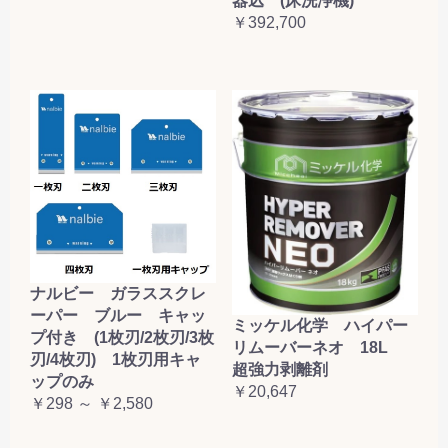
器込 (床洗浄機)
￥392,700
ナルビー ガラススクレ
ーパー ブルー キャッ
ミッケル化学 ハイパー
プ付き (1枚刃/2枚刃/3枚
リムーバーネオ 18L
刃/4枚刃) 1枚刃用キャ
超強力剥離剤
ップのみ
￥20,647
￥298 ～ ￥2,580