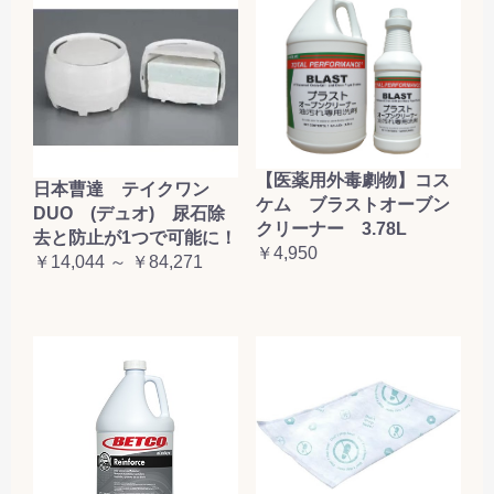
【医薬用外毒劇物】コス
日本曹達 テイクワン
ケム ブラストオーブン
DUO (デュオ) 尿石除
クリーナー 3.78L
去と防止が1つで可能に！
￥4,950
￥14,044 ～ ￥84,271