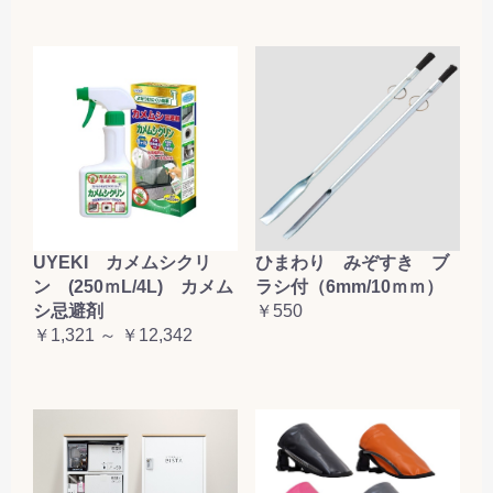
お買い物を続ける
カートへ進む
UYEKI カメムシクリ
ひまわり みぞすき ブ
ン (250ｍL/4L) カメム
ラシ付（6mm/10ｍｍ）
シ忌避剤
￥550
￥1,321 ～ ￥12,342