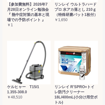
【参加費無料】2026年7
リンレイ ウルトラハード
月28日オンライン勉強会
プロ 水アカ落とし 210ｇ
『 熱中症対策の基本と現
（特殊研磨パット1枚付）
場での予防ポイント 』
￥1,650
￥1
ケルヒャー T15/1
リンレイ R'SPRO+トイ
1.355-308.0
レ防汚クリーナー
￥48,510
18L/400mL(小分け用空ボ
トル)