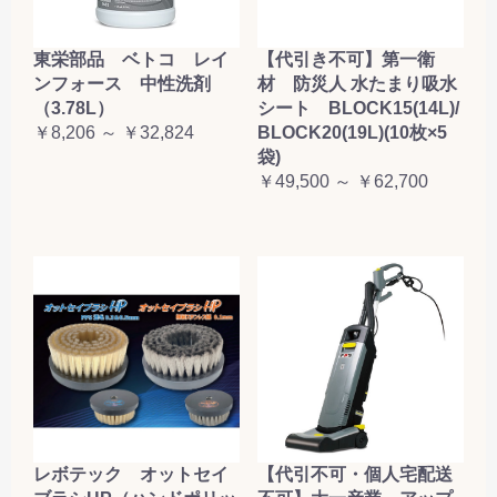
東栄部品 ベトコ レイ
【代引き不可】第一衛
ンフォース 中性洗剤
材 防災人 水たまり吸水
（3.78L）
シート BLOCK15(14L)/
￥8,206 ～ ￥32,824
BLOCK20(19L)(10枚×5
袋)
￥49,500 ～ ￥62,700
レボテック オットセイ
【代引不可・個人宅配送