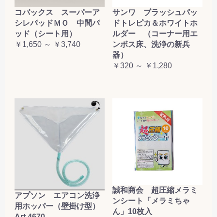
コバックス スーパーア
サンワ ブラッシュパッ
シレパッドＭＯ 中間パ
ドトレピカ＆ホワイトホ
ッド（シート用）
ルダー （コーナー用エ
￥1,650 ～ ￥3,740
ンボス床、洗浄の新兵
器）
￥320 ～ ￥1,280
誠和商会 超圧縮メラミ
アプソン エアコン洗浄
ンシート「メラミちゃ
用ホッパー（壁掛け型）
ん」10枚入
Art.4670