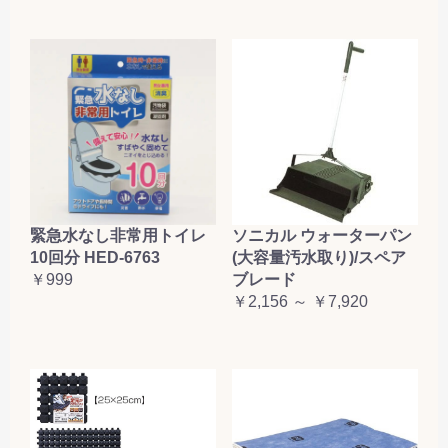
緊急水なし非常用トイレ
ソニカル ウォーターパン
10回分 HED-6763
(大容量汚水取り)/スペア
￥999
ブレード
￥2,156 ～ ￥7,920