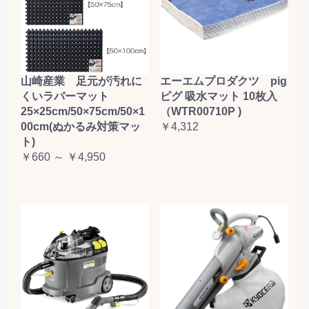
山崎産業 足元が汚れに
エーエムプロダクツ pig
くいラバーマット
ピグ 吸水マット 10枚入
25×25cm/50×75cm/50×1
（WTR00710P )
00cm(ぬかるみ対策マッ
￥4,312
ト)
￥660 ～ ￥4,950