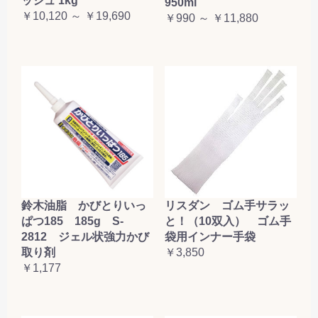
ッシュ 1kg
950ml
￥10,120 ～ ￥19,690
￥990 ～ ￥11,880
鈴木油脂 かびとりいっ
リスダン ゴム手サラッ
ぱつ185 185g S-
と！（10双入） ゴム手
2812 ジェル状強力かび
袋用インナー手袋
取り剤
￥3,850
￥1,177