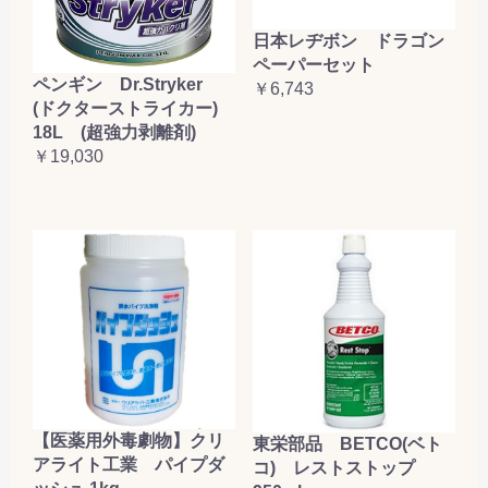
日本レヂボン ドラゴン
ペーパーセット
ペンギン Dr.Stryker
￥6,743
(ドクターストライカー)
18L (超強力剥離剤)
￥19,030
【医薬用外毒劇物】クリ
東栄部品 BETCO(ベト
アライト工業 パイプダ
コ) レストストップ