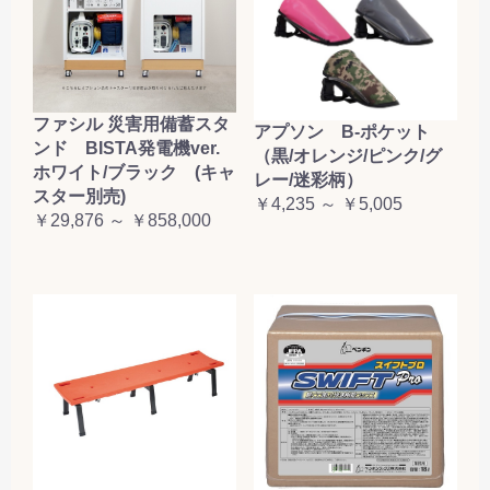
ファシル 災害用備蓄スタ
アプソン B-ポケット
ンド BISTA発電機ver.
（黒/オレンジ/ピンク/グ
ホワイト/ブラック (キャ
レー/迷彩柄）
スター別売)
￥4,235 ～ ￥5,005
￥29,876 ～ ￥858,000