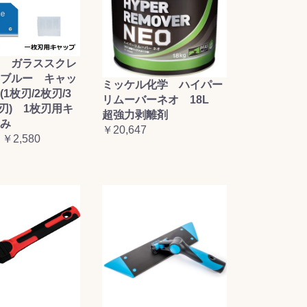
 ガラススクレ
ブルー キャッ
ミッケル化学 ハイパー
1枚刃/2枚刃/3
リムーバーネオ 18L
枚刃) 1枚刃用キ
超強力剥離剤
み
￥20,647
 ￥2,580