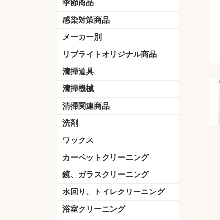
季節商品
感染対策商品
おう吐物
除菌洗剤
うがい薬
マスク
手洗い石鹸
手指消毒
手袋
メーカー別
クオリティ
ニイタカ
シーバイエス
リンレイ
ペンギンワックス
横浜油脂工業
ミッケル化学（旧：スイショウ
ユシロ化学
コニシ
つやげん
ダイカ商事
スリーエムジャパン
山崎産業
テラモト
セイワ
エトレー
ラバーメイド
ジャパックス
日本サニパック
ケルヒャー
マキタ
ショーワグローブ
花王
サラヤ
アルボース
コスケム
ミヤキ
紺商
信徳ポミー
樹脂ワック
下地剤
ドライメ
水性・半
油性ワッ
特殊用途
ニュート
天然石材
木床用ワ
床用クリ
剥離剤
植物油用
鉱物油用
その他
樹脂ワッ
水性・半
下地剤
特殊用途
ドライメ
クリーナ
ハクリ剤
石材床用
木床用商
日常管理
リブライトオリジナル商品
＆ユーホー）
脂仕上げ
ステム
コンクリ
脂ワック
LLオレンジクリーナー
LL油脂専用クリーナー
LLワックスモップ
LL-21
マーベラスiL
清掃道具
ほうき
ちりとり
モップ及び関連品
モップ
ハードフロア用ダストモップ
テラモト
その他
ワンタッチ
水切りドラ
その他アタ
関連商品
ワックス塗
清掃機械
(ワンタッチ
掃除機
高圧洗浄機
吸水機
カーペット用マシン
送風機
ポリッシャー
ポリッシャー・自動床洗浄機用
掃除機用紙パック
その他
ドライバ
アップラ
コードレ
階段用
スタンダ
高速回転
ハンディ
関連商品
清掃関連商品
パッド
ダストカート
台車
移動式バレット
脚立
モップハンガー
サインボード
光沢計
カーペット汚染度計
洗剤
床用表面洗浄剤
ハクリ剤
厨房用
工場用
石材用
サビ用
木材用
タイル用
外壁用
壁面用
手あか用
病院用
除菌用
ワックス
樹脂ワックス
半樹脂ワックス
フローリング用
病院用ワックス
中性ワックス
石材用
木床用
その他
シーバイエス
リンレイ
ペンギンワック
コニシ
スイショウ
ユシロ
信徳ポミー
その他
カーペットクリーニング
洗剤
ブラシ
パット
その他
ガム除去剤
シミ抜き剤
鏡、ガラスクリーニング
ガラスワイパー
シャンパー(ウオッシャー)
ガラススクイジー
ケレン
ツールホルダー
洗剤
天井・高所作業
うろこ取り
水回り、トイレクリーニング
洗剤
尿石除去剤
水アカ除去剤
排水管つまり除去剤
消臭・防臭剤
道具
ブラシ
ラバーカップ
水アカ除去
浴室クリーニング