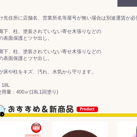
&前処理
け先住所に店舗名、営業所名等屋号が無い場合は別途運賃が必
廊下、柱、塗装されていない寄せ木張りなどの
の表面保護とツヤ出し。
廊下、柱、塗装されていない寄せ木張りなどの
の表面保護とツヤ出し。
が床や柱をキズ、汚れ、水気から守ります。
18L
用量：400㎡(18L1回塗り)