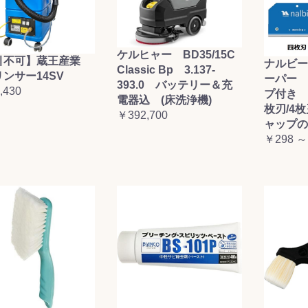
ケルヒャー BD35/15C
引不可】蔵王産業
ナルビー
Classic Bp 3.137-
ンサー14SV
ーパー 
393.0 バッテリー＆充
,430
プ付き (
電器込 (床洗浄機)
枚刃/4
￥392,700
ャップの
￥298 ～