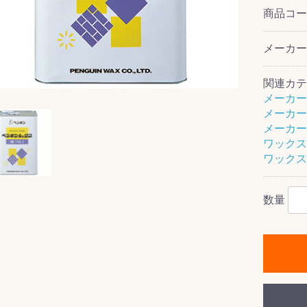
商品コ
メーカ
ス(一般製品)
ンテナンス用樹
樹脂製品
クス
製品
ラ フロアケアシ
用・テラゾー・
ックス
ーナー
クリーナー
クリーナー
クス
樹脂製品
製品
ンテナンス用樹
ー製品
商品
品
商品
関連カテ
剤
ート用
ス
メーカー
メーカー
式モップ
イヤー
ッチメント
布
メーカー
式用)
ワックス
キューム
イトバキューム
スタイプ
ード
ポリッシャー
ワックス
数量
ス