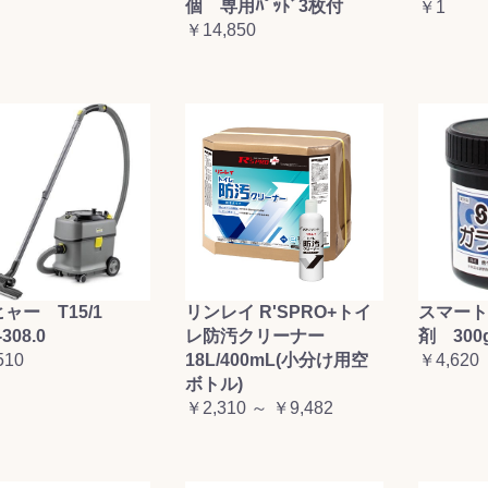
個 専用ﾊﾟｯﾄﾞ3枚付
￥1
お買い物を続ける
カートへ進む
￥14,850
ャー T15/1
リンレイ R'SPRO+トイ
スマート
-308.0
レ防汚クリーナー
剤 300
510
18L/400mL(小分け用空
￥4,620
ボトル)
￥2,310 ～ ￥9,482