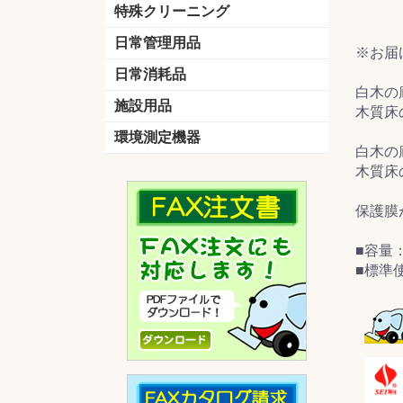
洗剤
道具
バスクリーナー
カビ取り剤
スポンジ
特殊クリーニング
石材
エアコン
外壁
その他
洗浄剤
リンス&中和剤
洗浄ツール
洗浄シート
洗浄
道具
日常管理用品
※お届
剤
クリーナー
洗濯用洗剤
油汚れ落とし
サビ取り剤
タバコ専用消臭
日常消耗品
白木の
トイレットペーパー
ペーパータオル
便座除菌クリーナー
ポリ袋
施設用品
木質床
マット・他
ベンチ
灰皿
傘立
くず入れ
環境測定機器
白木の
残留塩素測定器
空気環境測定器
粉じん計
風速計
温湿度計
木質床
保護膜
■容量：
■標準使