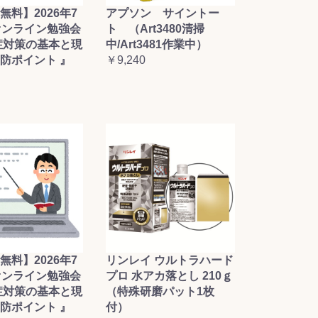
無料】2026年7
アプソン サイントー
オンライン勉強会
ト （Art3480清掃
症対策の基本と現
中/Art3481作業中）
防ポイント 』
￥9,240
無料】2026年7
リンレイ ウルトラハード
オンライン勉強会
プロ 水アカ落とし 210ｇ
症対策の基本と現
（特殊研磨パット1枚
防ポイント 』
付）