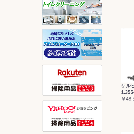
ケルヒ
1.355
￥48,