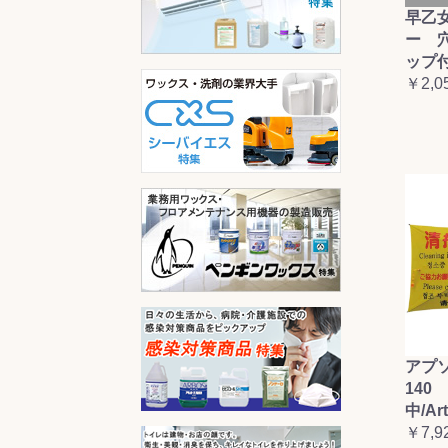
早乙
ー 
ップ
￥2,0
アプ
140 
中/Ar
￥7,9