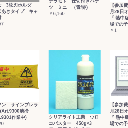
テラモト 仕切付きバケ
女 3枚刃ホルダ
【参加費
ツ ミニ （青/赤)
穴あきタイプ キャ
月28日
￥6,160
付
『 熱中
57
場での予
￥1
ソン サインブレラ
【参加費
(Art.9300清掃
月28日
クリアライト工業 ウロ
t.9301作業中)
『 熱中
コバスター 450g×3
20
場での予