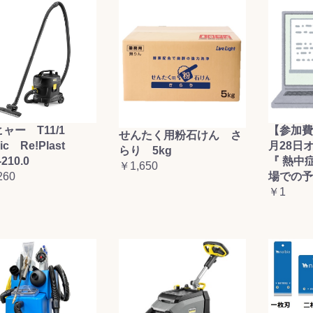
ャー T11/1
【参加費
せんたく用粉石けん さ
sic Re!Plast
月28日
らり 5kg
-210.0
『 熱中
￥1,650
260
場での予
￥1