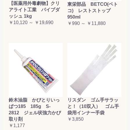
【医薬用外毒劇物】クリ
東栄部品 BETCO(ベト
アライト工業 パイプダ
コ) レストストップ
ッシュ 1kg
950ml
￥10,120 ～ ￥19,690
￥990 ～ ￥11,880
鈴木油脂 かびとりいっ
リスダン ゴム手サラッ
ぱつ185 185g S-
と！（10双入） ゴム手
2812 ジェル状強力かび
袋用インナー手袋
取り剤
￥3,850
￥1,177