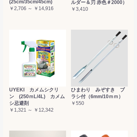
(25cm/35cm/45cm)
ルダー＆刃 赤色＃2000）
￥2,706 ～ ￥14,916
￥3,410
UYEKI カメムシクリ
ひまわり みぞすき ブ
ン (250ｍL/4L) カメム
ラシ付（6mm/10ｍｍ）
シ忌避剤
￥550
￥1,321 ～ ￥12,342