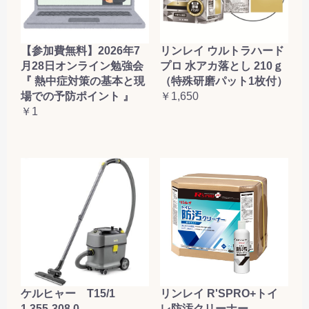
【参加費無料】2026年7
リンレイ ウルトラハード
月28日オンライン勉強会
プロ 水アカ落とし 210ｇ
『 熱中症対策の基本と現
（特殊研磨パット1枚付）
場での予防ポイント 』
￥1,650
￥1
ケルヒャー T15/1
リンレイ R'SPRO+トイ
1.355-308.0
レ防汚クリーナー