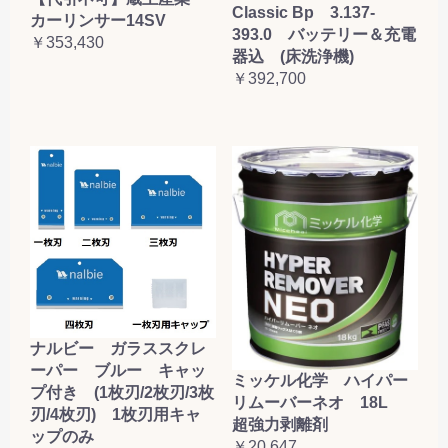
Classic Bp 3.137-
カーリンサー14SV
393.0 バッテリー＆充電
￥353,430
器込 (床洗浄機)
￥392,700
ナルビー ガラススクレ
ーパー ブルー キャッ
ミッケル化学 ハイパー
プ付き (1枚刃/2枚刃/3枚
リムーバーネオ 18L
刃/4枚刃) 1枚刃用キャ
超強力剥離剤
ップのみ
￥20,647