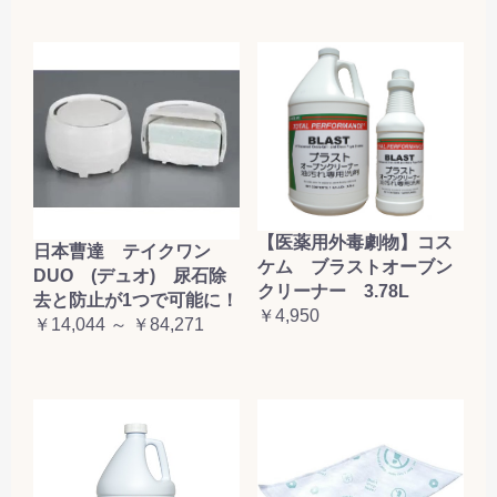
【医薬用外毒劇物】コス
日本曹達 テイクワン
ケム ブラストオーブン
DUO (デュオ) 尿石除
クリーナー 3.78L
去と防止が1つで可能に！
￥4,950
￥14,044 ～ ￥84,271