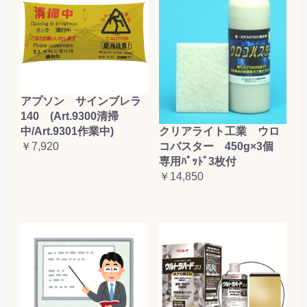
アプソン サインブレラ
140 (Art.9300清掃
クリアライト工業 ウロ
中/Art.9301作業中)
コバスター 450g×3個
￥7,920
専用ﾊﾟｯﾄﾞ3枚付
￥14,850