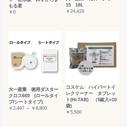
15 18L
もる君
￥24,420
￥0
コスケム ハイパートイ
大一産業 徳用ダスター
レクリーナー タブレッ
クロス600 (ロールタイ
ト(Hi-TAB) （5錠入×10
プ/シートタイプ)
袋)
￥2,497 ～ ￥8,800
￥5,500