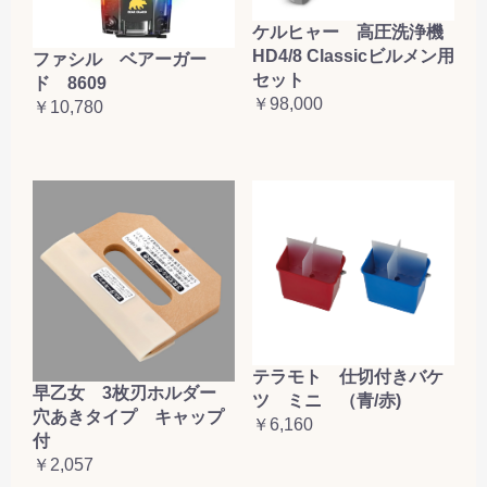
ケルヒャー 高圧洗浄機
HD4/8 Classicビルメン用
ファシル ベアーガー
セット
ド 8609
￥98,000
￥10,780
テラモト 仕切付きバケ
早乙女 3枚刃ホルダー
ツ ミニ （青/赤)
穴あきタイプ キャップ
￥6,160
付
￥2,057