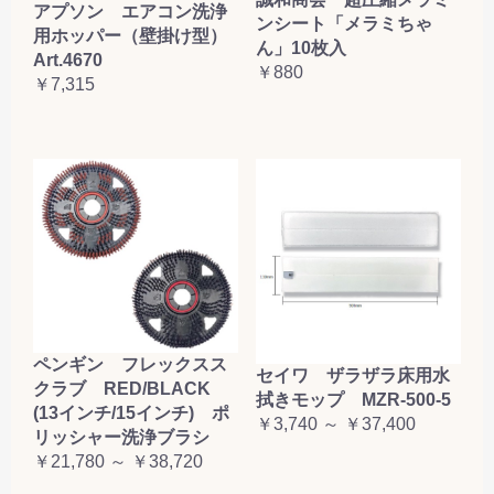
アプソン エアコン洗浄
ンシート「メラミちゃ
用ホッパー（壁掛け型）
ん」10枚入
Art.4670
￥880
￥7,315
ペンギン フレックスス
セイワ ザラザラ床用水
クラブ RED/BLACK
拭きモップ MZR-500-5
(13インチ/15インチ) ポ
￥3,740 ～ ￥37,400
リッシャー洗浄ブラシ
￥21,780 ～ ￥38,720