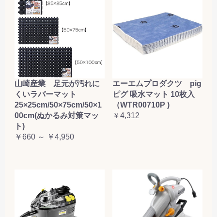
山崎産業 足元が汚れに
エーエムプロダクツ pig
くいラバーマット
ピグ 吸水マット 10枚入
25×25cm/50×75cm/50×1
（WTR00710P )
00cm(ぬかるみ対策マッ
￥4,312
ト)
￥660 ～ ￥4,950