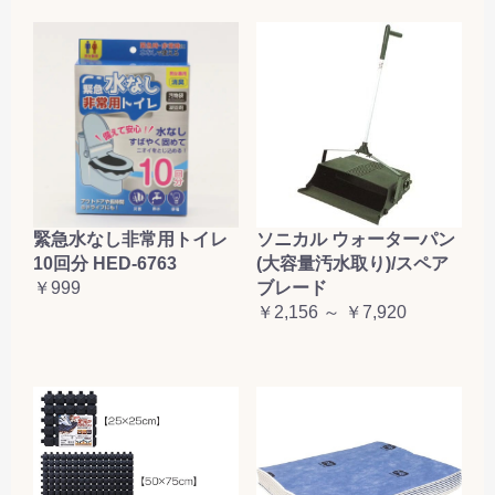
緊急水なし非常用トイレ
ソニカル ウォーターパン
10回分 HED-6763
(大容量汚水取り)/スペア
￥999
ブレード
￥2,156 ～ ￥7,920