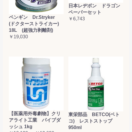
日本レヂボン ドラゴン
ペーパーセット
ペンギン Dr.Stryker
￥6,743
(ドクターストライカー)
18L (超強力剥離剤)
￥19,030
【医薬用外毒劇物】クリ
東栄部品 BETCO(ベト
アライト工業 パイプダ
コ) レストストップ
ッシュ 1kg
950ml