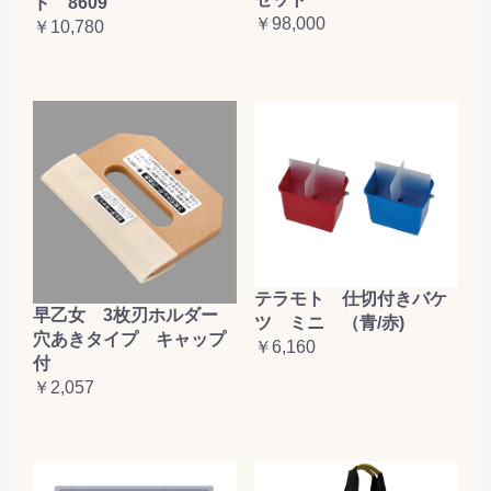
ド 8609
￥98,000
￥10,780
テラモト 仕切付きバケ
早乙女 3枚刃ホルダー
ツ ミニ （青/赤)
穴あきタイプ キャップ
￥6,160
付
￥2,057