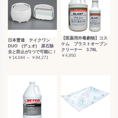
【医薬用外毒劇物】コス
日本曹達 テイクワン
ケム ブラストオーブン
DUO (デュオ) 尿石除
クリーナー 3.78L
去と防止が1つで可能に！
￥4,950
￥14,044 ～ ￥84,271