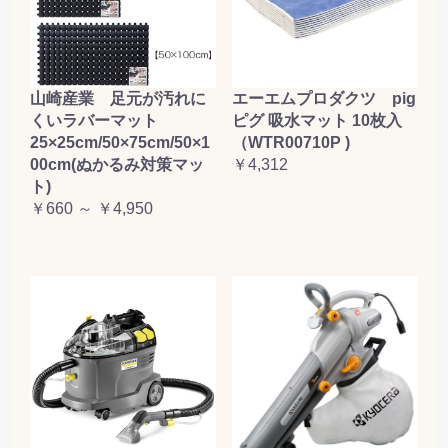
山崎産業 足元が汚れに
エーエムプロダクツ pig
くいラバーマット
ピグ 吸水マット 10枚入
25×25cm/50×75cm/50×1
（WTR00710P )
00cm(ぬかるみ対策マッ
￥4,312
ト)
￥660 ～ ￥4,950