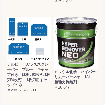
￥392,700
ナルビー ガラススクレ
ーパー ブルー キャッ
ミッケル化学 ハイパー
プ付き (1枚刃/2枚刃/3枚
リムーバーネオ 18L
刃/4枚刃) 1枚刃用キャ
超強力剥離剤
ップのみ
￥20,647
￥298 ～ ￥2,580