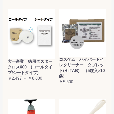
コスケム ハイパートイ
大一産業 徳用ダスター
レクリーナー タブレッ
クロス600 (ロールタイ
ト(Hi-TAB) （5錠入×10
プ/シートタイプ)
袋)
￥2,497 ～ ￥8,800
￥5,500