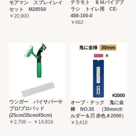
テラモト ＢＭパイプブ
モアマン スプレイレイ
ラシ トイレ用 CE-
セット M28550
488-100-0
￥20,900
￥662
ウンガー バイサバーサ
オーブ・テック 鬼に金
プロ/プロパッド
棒 NO.30 （30mmホ
(25cm/35cm/45cm)
ルダー＆刃 赤色＃2000）
￥2,706 ～ ￥14,916
￥3,410