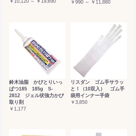
￥10,120 ～ ￥19,690
￥990 ～ ￥11,880
鈴木油脂 かびとりいっ
リスダン ゴム手サラッ
ぱつ185 185g S-
と！（10双入） ゴム手
2812 ジェル状強力かび
袋用インナー手袋
取り剤
￥3,850
￥1,177