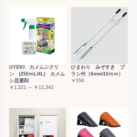
お買い物を続ける
カートへ進む
UYEKI カメムシクリ
ひまわり みぞすき ブ
ン (250ｍL/4L) カメム
ラシ付（6mm/10ｍｍ）
シ忌避剤
￥550
￥1,321 ～ ￥12,342