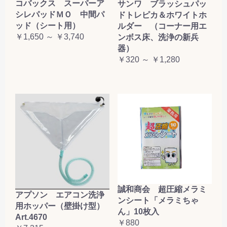
コバックス スーパーア
サンワ ブラッシュパッ
シレパッドＭＯ 中間パ
ドトレピカ＆ホワイトホ
ッド（シート用）
ルダー （コーナー用エ
￥1,650 ～ ￥3,740
ンボス床、洗浄の新兵
器）
￥320 ～ ￥1,280
誠和商会 超圧縮メラミ
アプソン エアコン洗浄
ンシート「メラミちゃ
用ホッパー（壁掛け型）
ん」10枚入
Art.4670
￥880