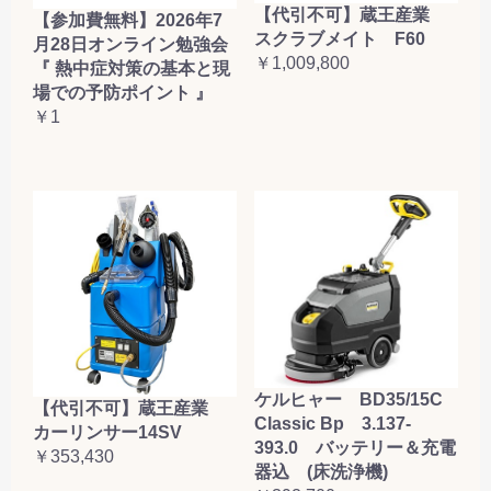
【代引不可】蔵王産業
【参加費無料】2026年7
スクラブメイト F60
月28日オンライン勉強会
￥1,009,800
『 熱中症対策の基本と現
場での予防ポイント 』
￥1
ケルヒャー BD35/15C
【代引不可】蔵王産業
Classic Bp 3.137-
カーリンサー14SV
393.0 バッテリー＆充電
￥353,430
器込 (床洗浄機)