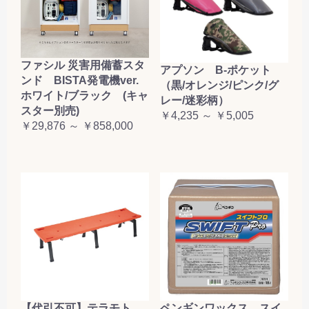
ファシル 災害用備蓄スタ
アプソン B-ポケット
ンド BISTA発電機ver.
（黒/オレンジ/ピンク/グ
ホワイト/ブラック (キャ
レー/迷彩柄）
スター別売)
￥4,235 ～ ￥5,005
￥29,876 ～ ￥858,000
【代引不可】テラモト
ペンギンワックス スイ