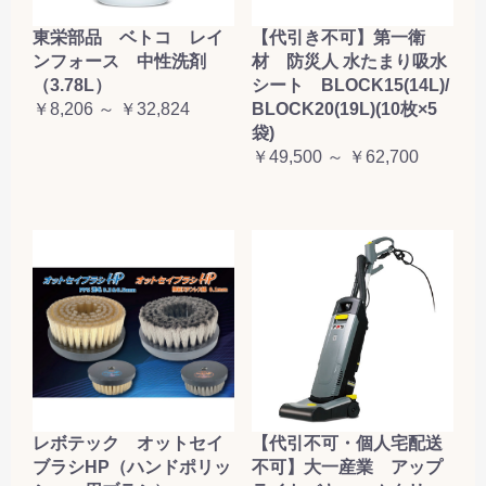
東栄部品 ベトコ レイ
【代引き不可】第一衛
ンフォース 中性洗剤
材 防災人 水たまり吸水
（3.78L）
シート BLOCK15(14L)/
￥8,206 ～ ￥32,824
BLOCK20(19L)(10枚×5
袋)
￥49,500 ～ ￥62,700
レボテック オットセイ
【代引不可・個人宅配送
ブラシHP（ハンドポリッ
不可】大一産業 アップ