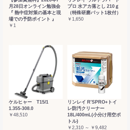
月28日オンライン勉強会
プロ 水アカ落とし 210ｇ
『 熱中症対策の基本と現
（特殊研磨パット1枚付）
場での予防ポイント 』
￥1,650
￥1
ケルヒャー T15/1
リンレイ R'SPRO+トイ
1.355-308.0
レ防汚クリーナー
￥48,510
18L/400mL(小分け用空ボ
トル)
￥2,310 ～ ￥9,482