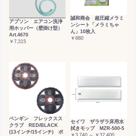
誠和商会 超圧縮メラミ
アプソン エアコン洗浄
ンシート「メラミちゃ
用ホッパー（壁掛け型）
ん」10枚入
Art.4670
￥880
￥7,315
ペンギン フレックスス
セイワ ザラザラ床用水
クラブ RED/BLACK
拭きモップ MZR-500-5
(13インチ/15インチ) ポ
￥3,740 ～ ￥37,400