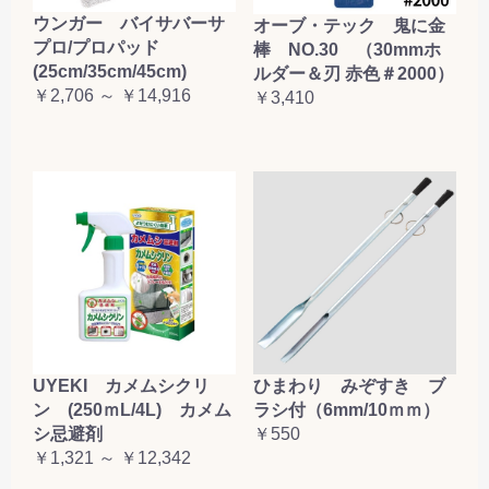
ウンガー バイサバーサ
オーブ・テック 鬼に金
プロ/プロパッド
棒 NO.30 （30mmホ
(25cm/35cm/45cm)
ルダー＆刃 赤色＃2000）
￥2,706 ～ ￥14,916
￥3,410
UYEKI カメムシクリ
ひまわり みぞすき ブ
ン (250ｍL/4L) カメム
ラシ付（6mm/10ｍｍ）
シ忌避剤
￥550
￥1,321 ～ ￥12,342