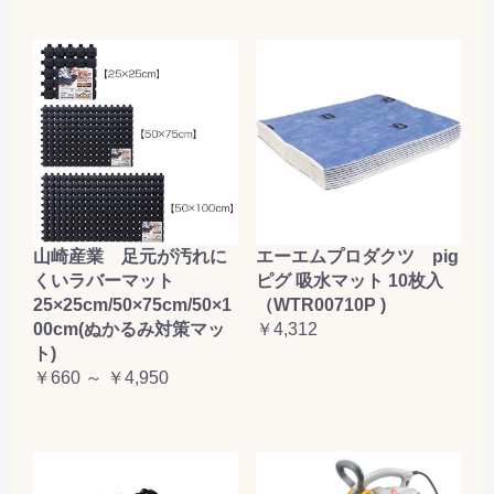
山崎産業 足元が汚れに
エーエムプロダクツ pig
くいラバーマット
ピグ 吸水マット 10枚入
25×25cm/50×75cm/50×1
（WTR00710P )
00cm(ぬかるみ対策マッ
￥4,312
ト)
￥660 ～ ￥4,950