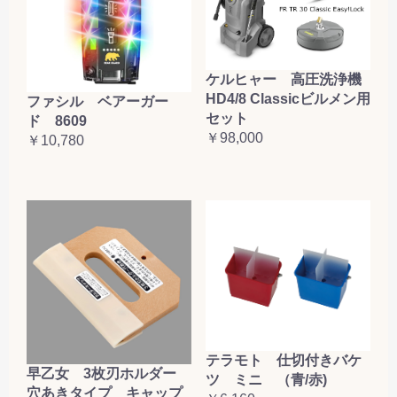
ケルヒャー 高圧洗浄機
HD4/8 Classicビルメン用
ファシル ベアーガー
セット
ド 8609
￥98,000
￥10,780
テラモト 仕切付きバケ
早乙女 3枚刃ホルダー
ツ ミニ （青/赤)
穴あきタイプ キャップ