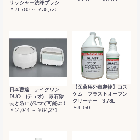
リッシャー洗浄ブラシ
￥21,780 ～ ￥38,720
【医薬用外毒劇物】コス
日本曹達 テイクワン
ケム ブラストオーブン
DUO (デュオ) 尿石除
クリーナー 3.78L
去と防止が1つで可能に！
￥4,950
￥14,044 ～ ￥84,271