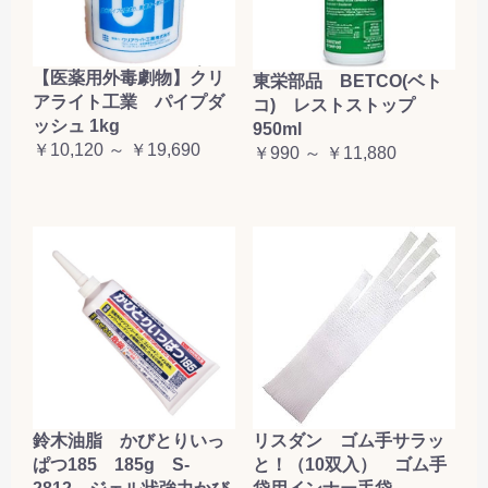
【医薬用外毒劇物】クリ
東栄部品 BETCO(ベト
アライト工業 パイプダ
コ) レストストップ
ッシュ 1kg
950ml
￥10,120 ～ ￥19,690
￥990 ～ ￥11,880
鈴木油脂 かびとりいっ
リスダン ゴム手サラッ
ぱつ185 185g S-
と！（10双入） ゴム手