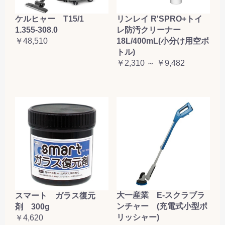
ケルヒャー T15/1
リンレイ R'SPRO+トイ
1.355-308.0
レ防汚クリーナー
￥48,510
18L/400mL(小分け用空ボ
トル)
￥2,310 ～ ￥9,482
大一産業 E-スクラブラ
スマート ガラス復元
ンチャー (充電式小型ポ
剤 300g
リッシャー)
￥4,620