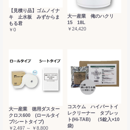
【見積り品】ゴムノイナ
大一産業 俺のハクリ
キ 止水板 みずからま
15 18L
もる君
￥24,420
￥0
コスケム ハイパートイ
大一産業 徳用ダスター
レクリーナー タブレッ
クロス600 (ロールタイ
ト(Hi-TAB) （5錠入×10
プ/シートタイプ)
袋)
￥2,497 ～ ￥8,800