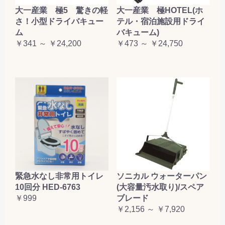
大一産業 極5 驚きの軽
大一産業 極HOTEL(ホ
さ！小型ドライバキュー
テル・宿泊施設用ドライ
ム
バキューム)
￥341 ～ ￥24,200
￥473 ～ ￥24,750
緊急水なし非常用トイレ
ソニカル ウォーターパン
10回分 HED-6763
(大容量汚水取り)/スペア
￥999
ブレード
￥2,156 ～ ￥7,920