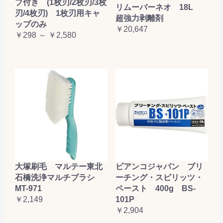
プ付き (1枚刃/2枚刃/3枚
リムーバーネオ 18L
刃/4枚刃) 1枚刃用キャ
超強力剥離剤
ップのみ
￥20,647
￥298 ～ ￥2,580
大塚刷毛 マルテー東北
ビアンコジャパン ブリ
石橋洗浄マルチブラシ
ーチング・スピリッツ・
MT-971
ペースト 400g BS-
￥2,149
101P
￥2,904