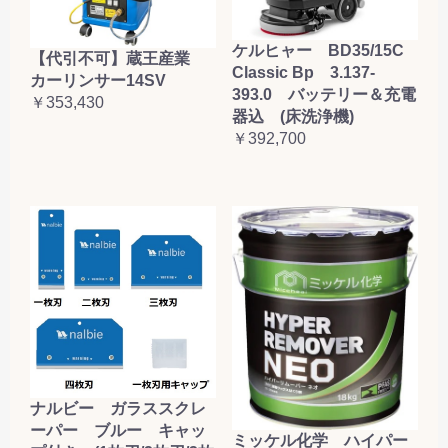
ケルヒャー BD35/15C
【代引不可】蔵王産業
Classic Bp 3.137-
カーリンサー14SV
393.0 バッテリー＆充電
￥353,430
器込 (床洗浄機)
￥392,700
ナルビー ガラススクレ
ーパー ブルー キャッ
ミッケル化学 ハイパー