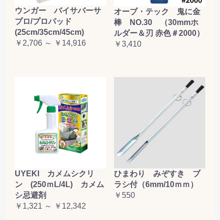
ウンガー バイサバーサ
オーブ・テック 鬼に金
プロ/プロパッド
棒 NO.30 （30mmホ
(25cm/35cm/45cm)
ルダー＆刃 赤色＃2000）
￥2,706 ～ ￥14,916
￥3,410
UYEKI カメムシクリ
ひまわり みぞすき ブ
ン (250ｍL/4L) カメム
ラシ付（6mm/10ｍｍ）
シ忌避剤
￥550
￥1,321 ～ ￥12,342