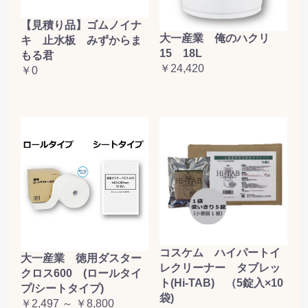
【見積り品】ゴムノイナ
大一産業 俺のハクリ
キ 止水板 みずからま
15 18L
もる君
￥24,420
￥0
コスケム ハイパートイ
大一産業 徳用ダスター
レクリーナー タブレッ
クロス600 (ロールタイ
ト(Hi-TAB) （5錠入×10
プ/シートタイプ)
袋)
￥2,497 ～ ￥8,800