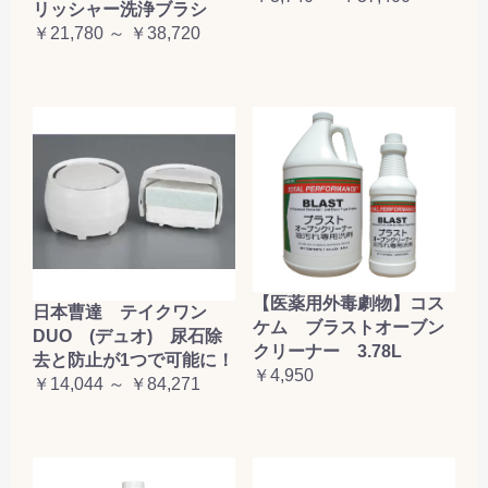
リッシャー洗浄ブラシ
￥21,780 ～ ￥38,720
【医薬用外毒劇物】コス
日本曹達 テイクワン
ケム ブラストオーブン
DUO (デュオ) 尿石除
クリーナー 3.78L
去と防止が1つで可能に！
￥4,950
￥14,044 ～ ￥84,271