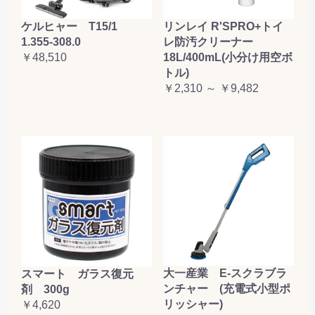
ケルヒャー T15/1
リンレイ R'SPRO+トイ
1.355-308.0
レ防汚クリーナー
￥48,510
18L/400mL(小分け用空ボ
トル)
￥2,310 ～ ￥9,482
大一産業 E-スクラブラ
スマート ガラス復元
ンチャー (充電式小型ポ
剤 300g
リッシャー)
￥4,620