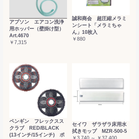
誠和商会 超圧縮メラミ
アプソン エアコン洗浄
ンシート「メラミちゃ
用ホッパー（壁掛け型）
ん」10枚入
Art.4670
￥880
￥7,315
ペンギン フレックスス
セイワ ザラザラ床用水
クラブ RED/BLACK
拭きモップ MZR-500-5
(13インチ/15インチ) ポ
￥3,740 ～ ￥37,400