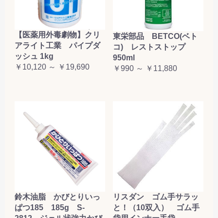
【医薬用外毒劇物】クリ
東栄部品 BETCO(ベト
アライト工業 パイプダ
コ) レストストップ
ッシュ 1kg
950ml
￥10,120 ～ ￥19,690
￥990 ～ ￥11,880
鈴木油脂 かびとりいっ
リスダン ゴム手サラッ
ぱつ185 185g S-
と！（10双入） ゴム手