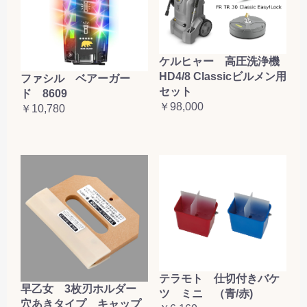
ケルヒャー 高圧洗浄機
HD4/8 Classicビルメン用
ファシル ベアーガー
セット
ド 8609
￥98,000
￥10,780
テラモト 仕切付きバケ
早乙女 3枚刃ホルダー
ツ ミニ （青/赤)
穴あきタイプ キャップ