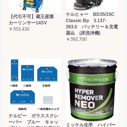
ケルヒャー BD35/15C
【代引不可】蔵王産業
Classic Bp 3.137-
カーリンサー14SV
393.0 バッテリー＆充電
￥353,430
器込 (床洗浄機)
￥392,700
ナルビー ガラススクレ
ーパー ブルー キャッ
ミッケル化学 ハイパー