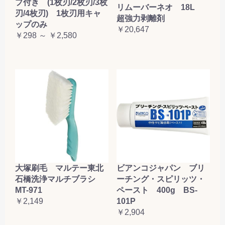
プ付き (1枚刃/2枚刃/3枚
リムーバーネオ 18L
刃/4枚刃) 1枚刃用キャ
超強力剥離剤
ップのみ
￥20,647
￥298 ～ ￥2,580
大塚刷毛 マルテー東北
ビアンコジャパン ブリ
石橋洗浄マルチブラシ
ーチング・スピリッツ・
MT-971
ペースト 400g BS-
￥2,149
101P
￥2,904