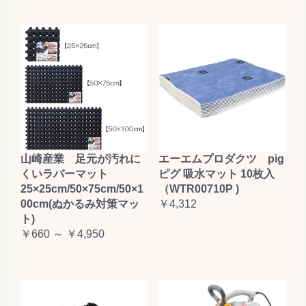
山崎産業 足元が汚れに
エーエムプロダクツ pig
くいラバーマット
ピグ 吸水マット 10枚入
25×25cm/50×75cm/50×1
（WTR00710P )
00cm(ぬかるみ対策マッ
￥4,312
ト)
￥660 ～ ￥4,950