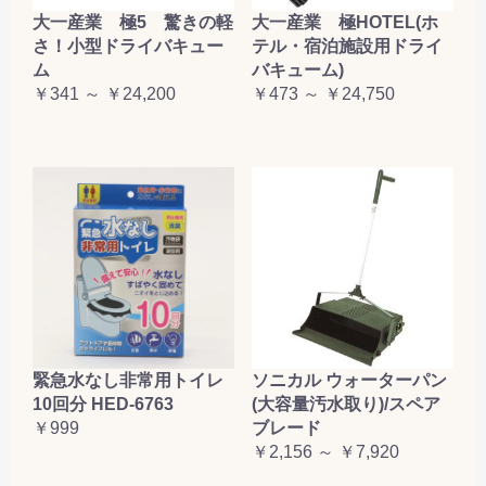
大一産業 極5 驚きの軽
大一産業 極HOTEL(ホ
さ！小型ドライバキュー
テル・宿泊施設用ドライ
ム
バキューム)
￥341 ～ ￥24,200
￥473 ～ ￥24,750
緊急水なし非常用トイレ
ソニカル ウォーターパン
10回分 HED-6763
(大容量汚水取り)/スペア
￥999
ブレード
￥2,156 ～ ￥7,920