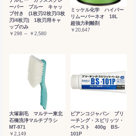
ナルビー ガラススクレ
ーパー ブルー キャッ
ミッケル化学 ハイパー
プ付き (1枚刃/2枚刃/3枚
リムーバーネオ 18L
刃/4枚刃) 1枚刃用キャ
超強力剥離剤
ップのみ
￥20,647
￥298 ～ ￥2,580
大塚刷毛 マルテー東北
ビアンコジャパン ブリ
石橋洗浄マルチブラシ
ーチング・スピリッツ・
MT-971
ペースト 400g BS-
￥2,149
101P