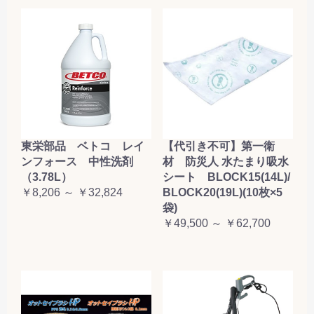
東栄部品 ベトコ レイ
【代引き不可】第一衛
ンフォース 中性洗剤
材 防災人 水たまり吸水
（3.78L）
シート BLOCK15(14L)/
￥8,206 ～ ￥32,824
BLOCK20(19L)(10枚×5
袋)
￥49,500 ～ ￥62,700