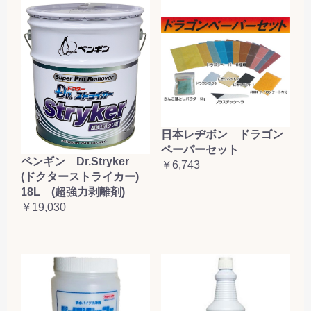
日本レヂボン ドラゴン
ペーパーセット
ペンギン Dr.Stryker
￥6,743
(ドクターストライカー)
18L (超強力剥離剤)
￥19,030