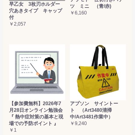
早乙女 3枚刃ホルダー
ツ ミニ （青/赤)
穴あきタイプ キャップ
￥6,160
付
￥2,057
【参加費無料】2026年7
アプソン サイントー
月28日オンライン勉強会
ト （Art3480清掃
『 熱中症対策の基本と現
中/Art3481作業中）
場での予防ポイント 』
￥9,240
￥1