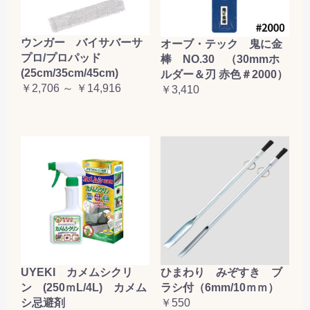
ウンガー バイサバーサ
オーブ・テック 鬼に金
プロ/プロパッド
棒 NO.30 （30mmホ
(25cm/35cm/45cm)
ルダー＆刃 赤色＃2000）
￥2,706 ～ ￥14,916
￥3,410
UYEKI カメムシクリ
ひまわり みぞすき ブ
ン (250ｍL/4L) カメム
ラシ付（6mm/10ｍｍ）
シ忌避剤
￥550