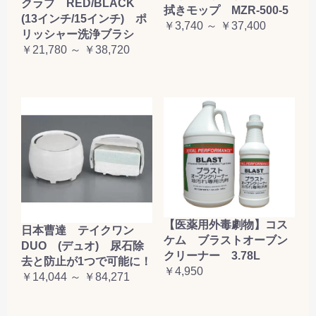
クラブ RED/BLACK
拭きモップ MZR-500-5
(13インチ/15インチ) ポ
￥3,740 ～ ￥37,400
リッシャー洗浄ブラシ
￥21,780 ～ ￥38,720
【医薬用外毒劇物】コス
日本曹達 テイクワン
ケム ブラストオーブン
DUO (デュオ) 尿石除
クリーナー 3.78L
去と防止が1つで可能に！
￥4,950
￥14,044 ～ ￥84,271