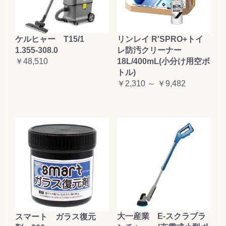
ケルヒャー T15/1
リンレイ R'SPRO+トイ
1.355-308.0
レ防汚クリーナー
￥48,510
18L/400mL(小分け用空ボ
トル)
￥2,310 ～ ￥9,482
大一産業 E-スクラブラ
スマート ガラス復元