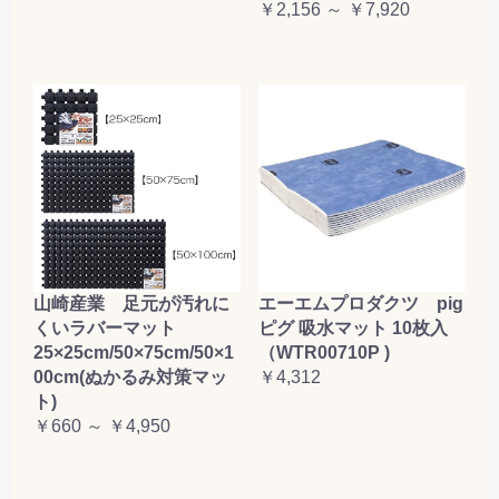
￥2,156 ～ ￥7,920
山崎産業 足元が汚れに
エーエムプロダクツ pig
くいラバーマット
ピグ 吸水マット 10枚入
25×25cm/50×75cm/50×1
（WTR00710P )
00cm(ぬかるみ対策マッ
￥4,312
ト)
￥660 ～ ￥4,950