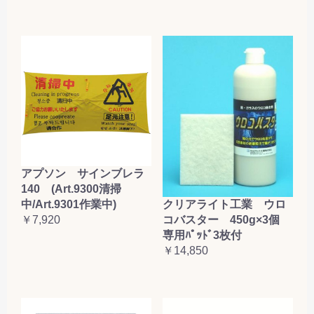
アプソン サインブレラ
140 (Art.9300清掃
クリアライト工業 ウロ
中/Art.9301作業中)
コバスター 450g×3個
￥7,920
専用ﾊﾟｯﾄﾞ3枚付
￥14,850