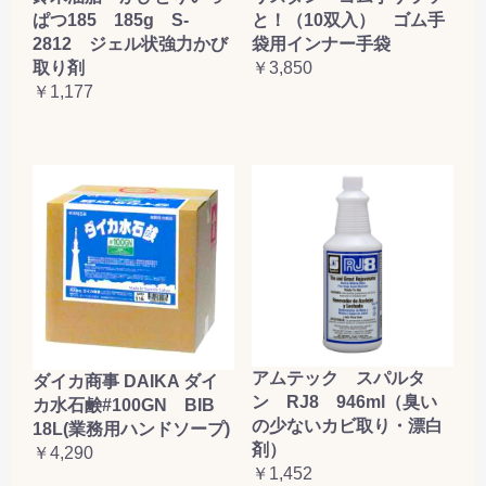
ぱつ185 185g S-
と！（10双入） ゴム手
2812 ジェル状強力かび
袋用インナー手袋
取り剤
￥3,850
￥1,177
アムテック スパルタ
ダイカ商事 DAIKA ダイ
ン RJ8 946ml（臭い
カ水石鹸#100GN BIB
の少ないカビ取り・漂白
18L(業務用ハンドソープ)
剤）
￥4,290
￥1,452