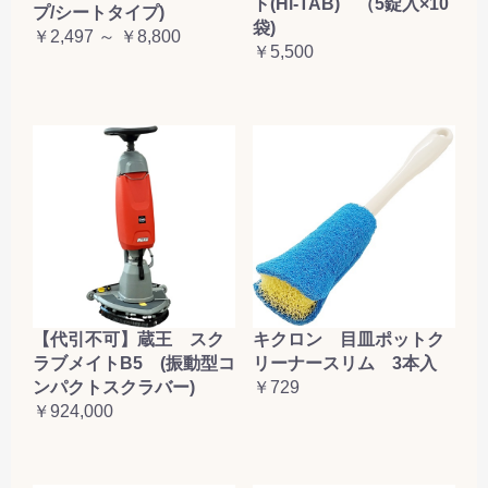
ト(Hi-TAB) （5錠入×10
プ/シートタイプ)
袋)
￥2,497 ～ ￥8,800
￥5,500
【代引不可】蔵王 スク
キクロン 目皿ポットク
ラブメイトB5 (振動型コ
リーナースリム 3本入
ンパクトスクラバー)
￥729
￥924,000