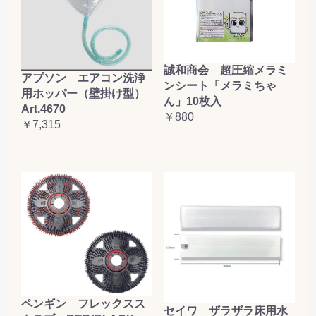
誠和商会 超圧縮メラミ
アプソン エアコン洗浄
ンシート「メラミちゃ
用ホッパー（壁掛け型）
ん」10枚入
Art.4670
￥880
￥7,315
ペンギン フレックスス
セイワ ザラザラ床用水