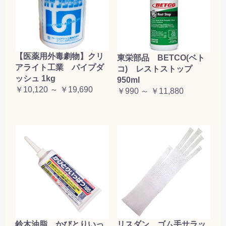
【医薬用外毒劇物】クリ
東栄部品 BETCO(ベト
アライト工業 パイプダ
コ) レストストップ
ッシュ 1kg
950ml
￥10,120 ～ ￥19,690
￥990 ～ ￥11,880
鈴木油脂 かびとりいっ
リスダン ゴム手サラッ