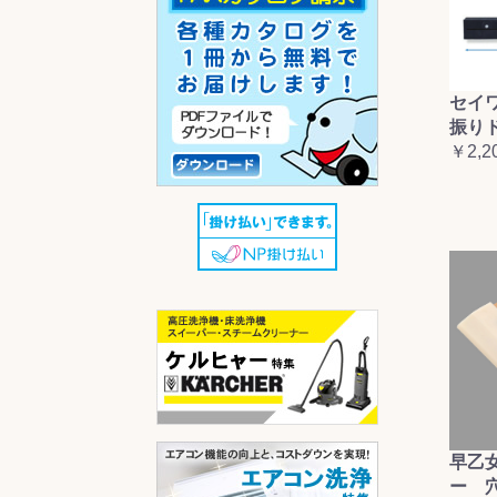
セイ
振り
￥2,2
早乙
ー 