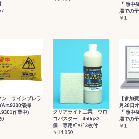
付
『 熱中
57
場での予
￥1
ソン サインブレラ
【参加費
(Art.9300清掃
月28日
クリアライト工業 ウロ
t.9301作業中)
『 熱中
コバスター 450g×3
20
場での予
個 専用ﾊﾟｯﾄﾞ3枚付
￥1
￥14,850