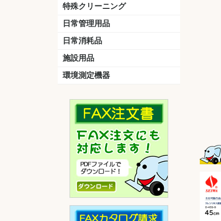
洗剤
道具
バスクリーナー
カビ取り剤
スポンジ
特殊クリーニング
石材
エアコン
外壁
その他
洗浄剤
リンス&中和剤
洗浄ツール
洗浄シート
洗浄
道具
日常管理用品
剤
クリーナー
洗濯用洗剤
油汚れ落とし
サビ取り剤
タバコ専用消臭
日常消耗品
トイレットペーパー
ペーパータオル
便座除菌クリーナー
ポリ袋
施設用品
マット・他
ベンチ
灰皿
傘立
くず入れ
環境測定機器
残留塩素測定器
空気環境測定器
粉じん計
風速計
温湿度計