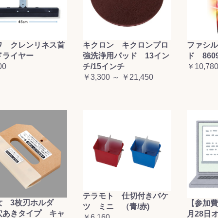
ワ クレンリネス首
キクロン キクロンプロ
ファシル
ドライヤー
強洗浄用パッド 13イン
ド 860
00
チ/15インチ
￥10,78
￥3,300 ～ ￥21,450
テラモト 仕切付きバケ
女 3枚刃ホルダ
【参加費
ツ ミニ （青/赤)
穴あきタイプ キャ
月28日
￥6,160