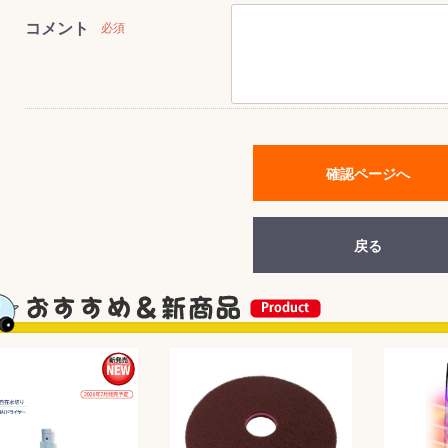
コメント
必須
&前処理
確認ページへ
戻る