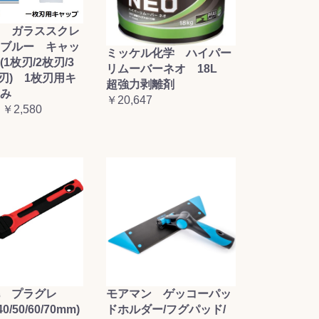
 ガラススクレ
ブルー キャッ
ミッケル化学 ハイパー
1枚刃/2枚刃/3
リムーバーネオ 18L
枚刃) 1枚刃用キ
超強力剥離剤
み
￥20,647
 ￥2,580
毛 プラグレ
モアマン ゲッコーパッ
0/50/60/70mm)
ドホルダー/フグパッド/