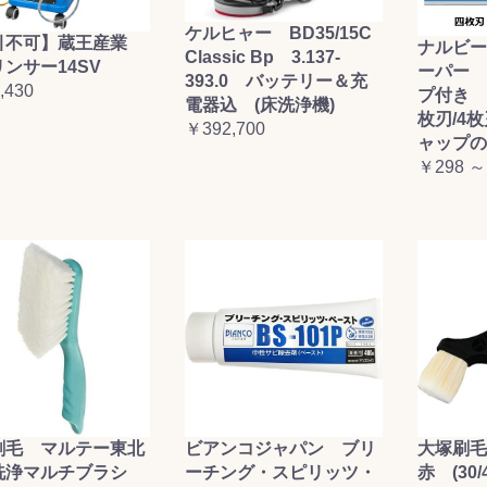
ケルヒャー BD35/15C
引不可】蔵王産業
ナルビー
Classic Bp 3.137-
ンサー14SV
ーパー 
393.0 バッテリー＆充
,430
プ付き (
電器込 (床洗浄機)
枚刃/4
￥392,700
ャップの
￥298 ～
刷毛 マルテー東北
ビアンコジャパン ブリ
大塚刷
洗浄マルチブラシ
ーチング・スピリッツ・
赤 (30/4