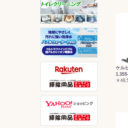
ケルヒ
1.355
￥48,