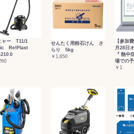
ャー T11/1
【参加費
せんたく用粉石けん さ
sic Re!Plast
月28日
らり 5kg
-210.0
『 熱中
￥1,650
260
場での予
￥1