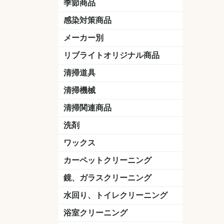
季節商品
感染対策商品
おう吐物
除菌洗剤
うがい薬
マスク
手洗い石鹸
手指消毒
手袋
メーカー別
クオリティ
ニイタカ
シーバイエス
リンレイ
ペンギンワックス
横浜油脂工業
ミッケル化学（旧：スイショウ
ユシロ化学
コニシ
つやげん
ダイカ商事
スリーエムジャパン
山崎産業
テラモト
セイワ
エトレー
ラバーメイド
ジャパックス
日本サニパック
ケルヒャー
マキタ
ショーワグローブ
花王
サラヤ
アルボース
コスケム
ミヤキ
紺商
信徳ポミー
樹脂ワック
下地剤
ドライメ
水性・半
油性ワッ
特殊用途
ニュート
天然石材
木床用ワ
床用クリ
剥離剤
植物油用
鉱物油用
その他
樹脂ワッ
水性・半
下地剤
特殊用途
ドライメ
クリーナ
ハクリ剤
石材床用
木床用商
日常管理
リブライトオリジナル商品
＆ユーホー）
脂仕上げ
ステム
コンクリ
脂ワック
LLオレンジクリーナー
LL油脂専用クリーナー
LLワックスモップ
LL-21
マーベラスiL
清掃道具
ほうき
ちりとり
モップ及び関連品
モップ
ハードフロア用ダストモップ
テラモト
その他
ワンタッチ
水切りドラ
その他アタ
関連商品
ワックス塗
清掃機械
(ワンタッチ
掃除機
高圧洗浄機
吸水機
カーペット用マシン
送風機
ポリッシャー
ポリッシャー・自動床洗浄機用
掃除機用紙パック
その他
ドライバ
アップラ
コードレ
階段用
スタンダ
高速回転
ハンディ
関連商品
清掃関連商品
パッド
ダストカート
台車
移動式バレット
脚立
モップハンガー
サインボード
光沢計
カーペット汚染度計
洗剤
床用表面洗浄剤
ハクリ剤
厨房用
工場用
石材用
サビ用
木材用
タイル用
外壁用
壁面用
手あか用
病院用
除菌用
ワックス
樹脂ワックス
半樹脂ワックス
フローリング用
病院用ワックス
中性ワックス
石材用
木床用
その他
シーバイエス
リンレイ
ペンギンワック
コニシ
スイショウ
ユシロ
信徳ポミー
その他
カーペットクリーニング
洗剤
ブラシ
パット
その他
ガム除去剤
シミ抜き剤
鏡、ガラスクリーニング
ガラスワイパー
シャンパー(ウオッシャー)
ガラススクイジー
ケレン
ツールホルダー
洗剤
天井・高所作業
うろこ取り
水回り、トイレクリーニング
洗剤
尿石除去剤
水アカ除去剤
排水管つまり除去剤
消臭・防臭剤
道具
ブラシ
ラバーカップ
水アカ除去
浴室クリーニング