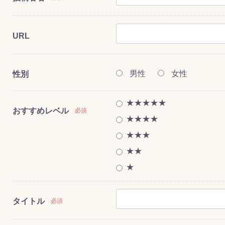
URL
ス(一般製品)
ンテナンス用樹
樹脂製品
クス
製品
ラ フロアケアシ
用・テラゾー・
ックス
ーナー
クリーナー
クリーナー
クス
樹脂製品
製品
ンテナンス用樹
ー製品
商品
品
商品
剤
ート用
ス
男性
女性
性別
式モップ
イヤー
ッチメント
布
式用)
★★★★★
キューム
イトバキューム
スタイプ
ード
ポリッシャー
おすすめレベル
必須
★★★★
★★★
★★
ス
★
タイトル
必須