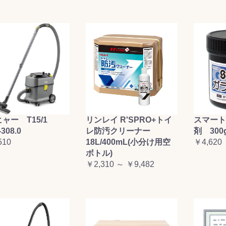
ャー T15/1
リンレイ R'SPRO+トイ
スマート
-308.0
レ防汚クリーナー
剤 300
510
18L/400mL(小分け用空
￥4,620
ボトル)
￥2,310 ～ ￥9,482