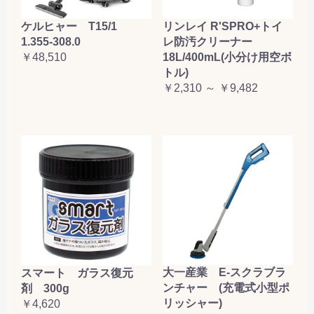
ケルヒャー T15/1
リンレイ R'SPRO+トイ
1.355-308.0
レ防汚クリーナー
￥48,510
18L/400mL(小分け用空ボ
トル)
￥2,310 ～ ￥9,482
大一産業 E-スクラブラ
スマート ガラス復元
ンチャー (充電式小型ポ
剤 300g
リッシャー)
￥4,620