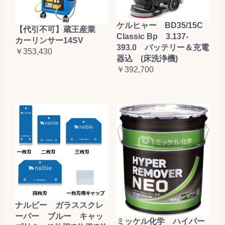
ケルヒャー BD35/15C
【代引不可】蔵王産業
Classic Bp 3.137-
カーリンサー14SV
393.0 バッテリー＆充電
￥353,430
器込 (床洗浄機)
￥392,700
ナルビー ガラススクレ
ーパー ブルー キャッ
ミッケル化学 ハイパー