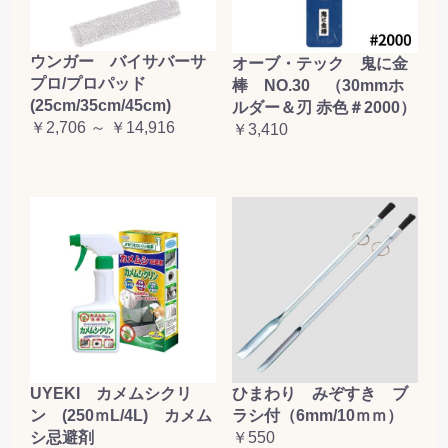
ウンガー バイサバーサ
オーブ・テック 鬼に金
プロ/プロパッド
棒 NO.30 （30mmホ
(25cm/35cm/45cm)
ルダー＆刃 赤色＃2000）
￥2,706 ～ ￥14,916
￥3,410
UYEKI カメムシクリ
ひまわり みぞすき ブ
ン (250ｍL/4L) カメム
ラシ付（6mm/10ｍｍ）
シ忌避剤
￥550