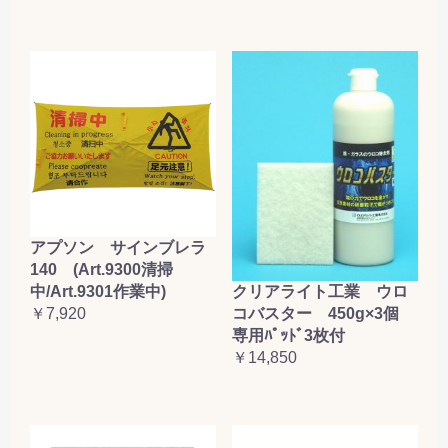
アプソン サインブレラ
140 (Art.9300清掃
クリアライト工業 ウロ
中/Art.9301作業中)
コバスター 450g×3個
￥7,920
専用ﾊﾟｯﾄﾞ3枚付
￥14,850