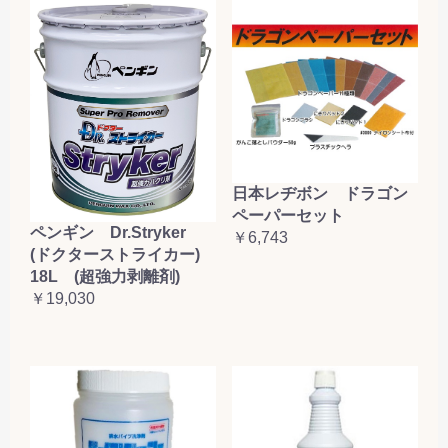
日本レヂボン ドラゴン
ペーパーセット
ペンギン Dr.Stryker
￥6,743
(ドクターストライカー)
18L (超強力剥離剤)
￥19,030