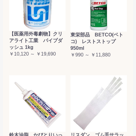
【医薬用外毒劇物】クリ
東栄部品 BETCO(ベト
アライト工業 パイプダ
コ) レストストップ
ッシュ 1kg
950ml
￥10,120 ～ ￥19,690
￥990 ～ ￥11,880
鈴木油脂 かびとりいっ
リスダン ゴム手サラッ