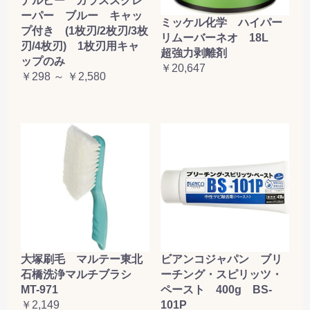
ナルビー ガラススクレ
ーパー ブルー キャッ
ミッケル化学 ハイパー
プ付き (1枚刃/2枚刃/3枚
リムーバーネオ 18L
刃/4枚刃) 1枚刃用キャ
超強力剥離剤
ップのみ
￥20,647
￥298 ～ ￥2,580
大塚刷毛 マルテー東北
ビアンコジャパン ブリ
石橋洗浄マルチブラシ
ーチング・スピリッツ・
MT-971
ペースト 400g BS-
￥2,149
101P