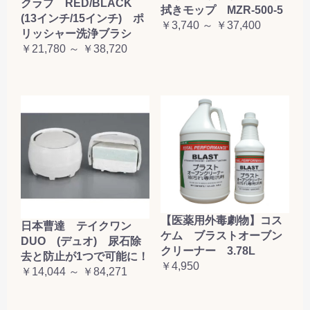
クラブ RED/BLACK
拭きモップ MZR-500-5
(13インチ/15インチ) ポ
￥3,740 ～ ￥37,400
リッシャー洗浄ブラシ
￥21,780 ～ ￥38,720
【医薬用外毒劇物】コス
日本曹達 テイクワン
ケム ブラストオーブン
DUO (デュオ) 尿石除
クリーナー 3.78L
去と防止が1つで可能に！
￥4,950
￥14,044 ～ ￥84,271