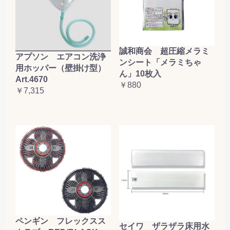
誠和商会 超圧縮メラミ
アプソン エアコン洗浄
ンシート「メラミちゃ
用ホッパー（壁掛け型）
ん」10枚入
Art.4670
￥880
￥7,315
ペンギン フレックスス
セイワ ザラザラ床用水