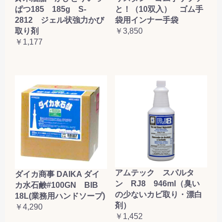
ぱつ185 185g S-
と！（10双入） ゴム手
2812 ジェル状強力かび
袋用インナー手袋
取り剤
￥3,850
￥1,177
アムテック スパルタ
ダイカ商事 DAIKA ダイ
ン RJ8 946ml（臭い
カ水石鹸#100GN BIB
の少ないカビ取り・漂白
18L(業務用ハンドソープ)
剤）
￥4,290
￥1,452