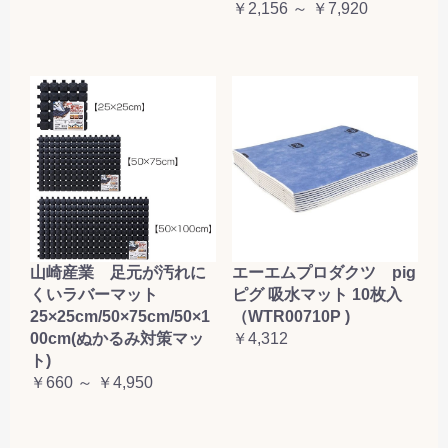
￥2,156 ～ ￥7,920
山崎産業 足元が汚れに
エーエムプロダクツ pig
くいラバーマット
ピグ 吸水マット 10枚入
25×25cm/50×75cm/50×1
（WTR00710P )
00cm(ぬかるみ対策マッ
￥4,312
ト)
￥660 ～ ￥4,950