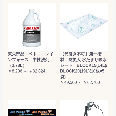
東栄部品 ベトコ レイ
【代引き不可】第一衛
ンフォース 中性洗剤
材 防災人 水たまり吸水
（3.78L）
シート BLOCK15(14L)/
￥8,206 ～ ￥32,824
BLOCK20(19L)(10枚×5
袋)
￥49,500 ～ ￥62,700