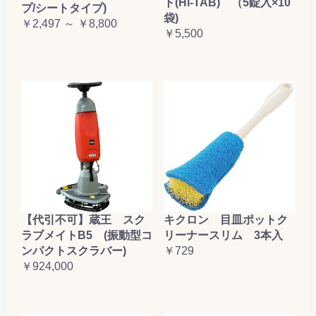
ト(Hi-TAB) （5錠入×10
プ/シートタイプ)
袋)
￥2,497 ～ ￥8,800
￥5,500
【代引不可】蔵王 スク
キクロン 目皿ポットク
ラブメイトB5 (振動型コ
リーナースリム 3本入
ンパクトスクラバー)
￥729
￥924,000