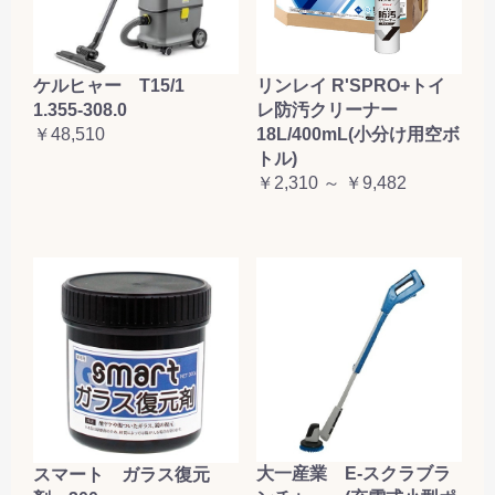
ケルヒャー T15/1
リンレイ R'SPRO+トイ
1.355-308.0
レ防汚クリーナー
￥48,510
18L/400mL(小分け用空ボ
トル)
￥2,310 ～ ￥9,482
大一産業 E-スクラブラ
スマート ガラス復元