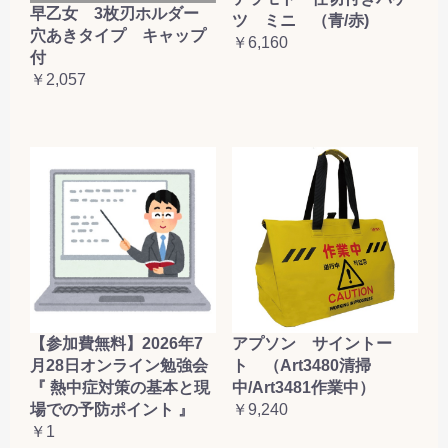
早乙女 3枚刃ホルダー
ツ ミニ （青/赤)
穴あきタイプ キャップ
￥6,160
付
￥2,057
【参加費無料】2026年7
アプソン サイントー
月28日オンライン勉強会
ト （Art3480清掃
『 熱中症対策の基本と現
中/Art3481作業中）
場での予防ポイント 』
￥9,240
￥1