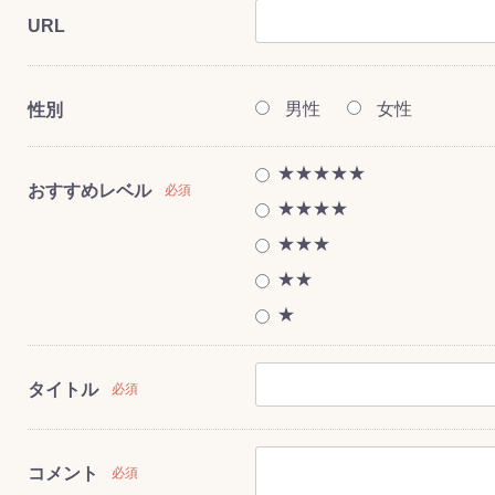
URL
男性
女性
性別
ス(一般製品)
ンテナンス用樹
樹脂製品
クス
製品
ラ フロアケアシ
用・テラゾー・
ックス
ーナー
クリーナー
クリーナー
クス
樹脂製品
製品
ンテナンス用樹
ー製品
商品
品
商品
剤
ート用
ス
★★★★★
おすすめレベル
必須
式モップ
イヤー
ッチメント
布
★★★★
式用)
キューム
イトバキューム
スタイプ
ード
ポリッシャー
★★★
★★
★
ス
タイトル
必須
コメント
必須