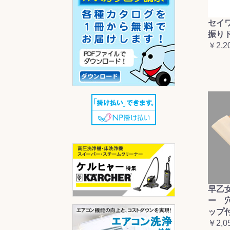
セイ
振り
￥2,2
早乙
ー 
ップ
￥2,0