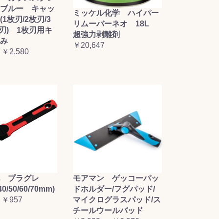
ブルー キャッ
ミッケル化学 ハイパー
1枚刃/2枚刃/3
リムーバーネオ 18L
枚刃) 1枚刃用キ
超強力剥離剤
み
￥20,647
 ￥2,580
毛 プラグレ
モアマン ゲッコーパッ
0/50/60/70mm)
ドホルダー/フグパッド/
 ￥957
マイクログラスパッド/ス
チールウールバッド