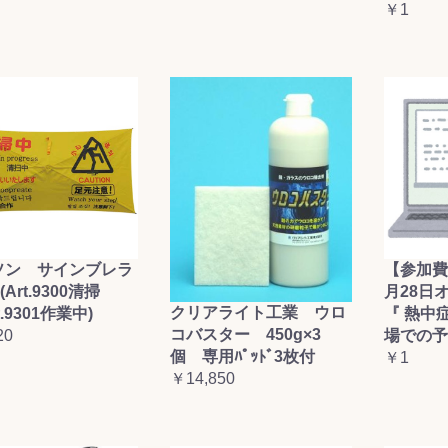
￥1
ソン サインブレラ
【参加費
(Art.9300清掃
月28日
クリアライト工業 ウロ
t.9301作業中)
『 熱中
コバスター 450g×3
20
場での予
個 専用ﾊﾟｯﾄﾞ3枚付
￥1
￥14,850