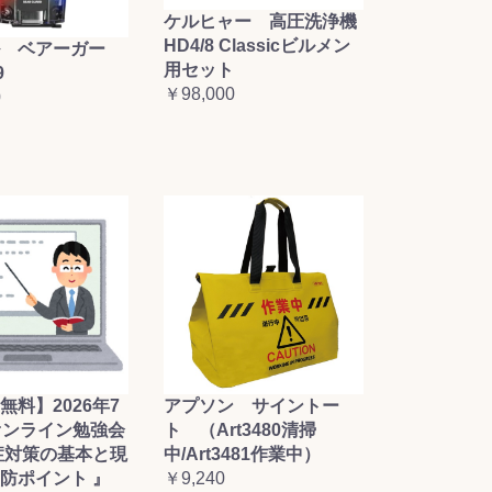
ケルヒャー 高圧洗浄機
HD4/8 Classicビルメン
 ベアーガー
用セット
9
￥98,000
0
無料】2026年7
アプソン サイントー
オンライン勉強会
ト （Art3480清掃
症対策の基本と現
中/Art3481作業中）
防ポイント 』
￥9,240