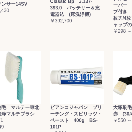
Classic Bp 3.137-
ンサー14SV
ーパー 
393.0 バッテリー＆充
,430
プ付き (
電器込 (床洗浄機)
枚刃/4
￥392,700
ャップの
￥298 ～
刷毛 マルテー東北
ビアンコジャパン ブリ
大塚刷
洗浄マルチブラシ
ーチング・スピリッツ・
赤 (30/4
71
ペースト 400g BS-
￥550 ～
49
101P