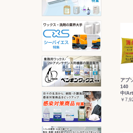
アプ
140 
中/Ar
￥7,9