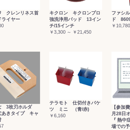
ワ クレンリネス首
キクロン キクロンプロ
ファシル
ドライヤー
強洗浄用パッド 13イン
ド 860
00
チ/15インチ
￥10,78
￥3,300 ～ ￥21,450
テラモト 仕切付きバケ
女 3枚刃ホルダ
【参加費
ツ ミニ （青/赤)
穴あきタイプ キャ
月28日
￥6,160
付
『 熱中
57
場での予