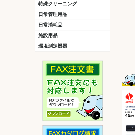
洗剤
道具
バスクリーナー
カビ取り剤
スポンジ
特殊クリーニング
石材
エアコン
外壁
その他
洗浄剤
リンス&中和剤
洗浄ツール
洗浄シート
洗浄
道具
日常管理用品
剤
クリーナー
洗濯用洗剤
油汚れ落とし
サビ取り剤
タバコ専用消臭
日常消耗品
トイレットペーパー
ペーパータオル
便座除菌クリーナー
ポリ袋
施設用品
マット・他
ベンチ
灰皿
傘立
くず入れ
環境測定機器
残留塩素測定器
空気環境測定器
粉じん計
風速計
温湿度計