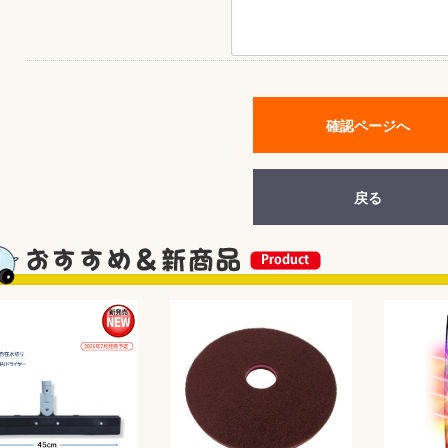
&前処理
確認ページへ
戻る