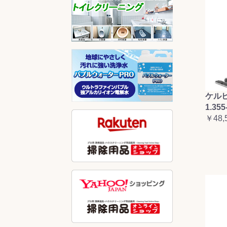
ケルヒ
1.355
￥48,