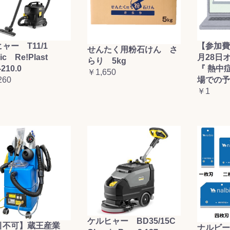
ャー T11/1
【参加費
せんたく用粉石けん さ
sic Re!Plast
月28日
らり 5kg
-210.0
『 熱中
￥1,650
260
場での予
￥1
ケルヒャー BD35/15C
引不可】蔵王産業
ナルビー