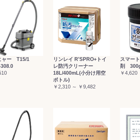
ャー T15/1
リンレイ R'SPRO+トイ
スマート
-308.0
レ防汚クリーナー
剤 300
510
18L/400mL(小分け用空
￥4,620
ボトル)
￥2,310 ～ ￥9,482