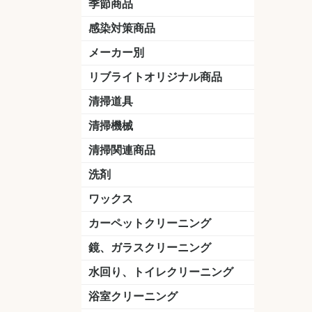
季節商品
感染対策商品
おう吐物
除菌洗剤
うがい薬
マスク
手洗い石鹸
手指消毒
手袋
メーカー別
クオリティ
ニイタカ
シーバイエス
リンレイ
ペンギンワックス
横浜油脂工業
ミッケル化学（旧：スイショウ
ユシロ化学
コニシ
つやげん
ダイカ商事
スリーエムジャパン
山崎産業
テラモト
セイワ
エトレー
ラバーメイド
ジャパックス
日本サニパック
ケルヒャー
マキタ
ショーワグローブ
花王
サラヤ
アルボース
コスケム
ミヤキ
紺商
信徳ポミー
樹脂ワック
下地剤
ドライメ
水性・半
油性ワッ
特殊用途
ニュート
天然石材
木床用ワ
床用クリ
剥離剤
植物油用
鉱物油用
その他
樹脂ワッ
水性・半
下地剤
特殊用途
ドライメ
クリーナ
ハクリ剤
石材床用
木床用商
日常管理
リブライトオリジナル商品
＆ユーホー）
脂仕上げ
ステム
コンクリ
脂ワック
LLオレンジクリーナー
LL油脂専用クリーナー
LLワックスモップ
LL-21
マーベラスiL
清掃道具
ほうき
ちりとり
モップ及び関連品
モップ
ハードフロア用ダストモップ
テラモト
その他
ワンタッチ
水切りドラ
その他アタ
関連商品
ワックス塗
清掃機械
(ワンタッチ
掃除機
高圧洗浄機
吸水機
カーペット用マシン
送風機
ポリッシャー
ポリッシャー・自動床洗浄機用
掃除機用紙パック
その他
ドライバ
アップラ
コードレ
階段用
スタンダ
高速回転
ハンディ
関連商品
清掃関連商品
パッド
ダストカート
台車
移動式バレット
脚立
モップハンガー
サインボード
光沢計
カーペット汚染度計
洗剤
床用表面洗浄剤
ハクリ剤
厨房用
工場用
石材用
サビ用
木材用
タイル用
外壁用
壁面用
手あか用
病院用
除菌用
ワックス
樹脂ワックス
半樹脂ワックス
フローリング用
病院用ワックス
中性ワックス
石材用
木床用
その他
シーバイエス
リンレイ
ペンギンワック
コニシ
スイショウ
ユシロ
信徳ポミー
その他
カーペットクリーニング
洗剤
ブラシ
パット
その他
ガム除去剤
シミ抜き剤
鏡、ガラスクリーニング
ガラスワイパー
シャンパー(ウオッシャー)
ガラススクイジー
ケレン
ツールホルダー
洗剤
天井・高所作業
うろこ取り
水回り、トイレクリーニング
洗剤
尿石除去剤
水アカ除去剤
排水管つまり除去剤
消臭・防臭剤
道具
ブラシ
ラバーカップ
水アカ除去
浴室クリーニング