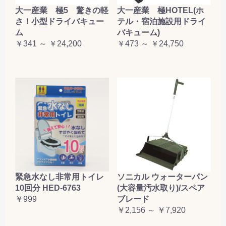
大一産業 極5 驚きの軽
大一産業 極HOTEL(ホ
さ！小型ドライバキュー
テル・宿泊施設用ドライ
ム
バキューム)
￥341 ～ ￥24,200
￥473 ～ ￥24,750
緊急水なし非常用トイレ
ソニカル ウォーターパン
10回分 HED-6763
(大容量汚水取り)/スペア
￥999
ブレード
￥2,156 ～ ￥7,920