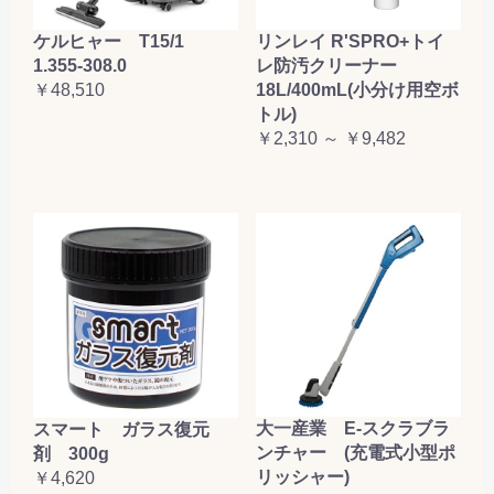
ケルヒャー T15/1
リンレイ R'SPRO+トイ
1.355-308.0
レ防汚クリーナー
￥48,510
18L/400mL(小分け用空ボ
トル)
￥2,310 ～ ￥9,482
大一産業 E-スクラブラ
スマート ガラス復元
ンチャー (充電式小型ポ
剤 300g
リッシャー)
￥4,620