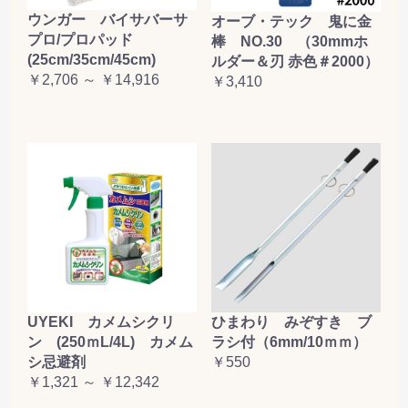
ウンガー バイサバーサ
オーブ・テック 鬼に金
プロ/プロパッド
棒 NO.30 （30mmホ
(25cm/35cm/45cm)
ルダー＆刃 赤色＃2000）
￥2,706 ～ ￥14,916
￥3,410
UYEKI カメムシクリ
ひまわり みぞすき ブ
ン (250ｍL/4L) カメム
ラシ付（6mm/10ｍｍ）
シ忌避剤
￥550
￥1,321 ～ ￥12,342