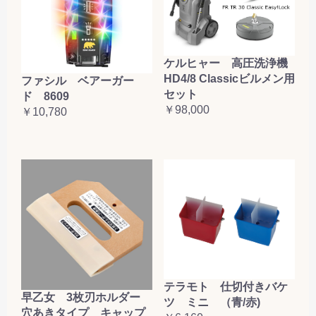
ケルヒャー 高圧洗浄機
HD4/8 Classicビルメン用
ファシル ベアーガー
セット
ド 8609
￥98,000
￥10,780
テラモト 仕切付きバケ
早乙女 3枚刃ホルダー
ツ ミニ （青/赤)
穴あきタイプ キャップ