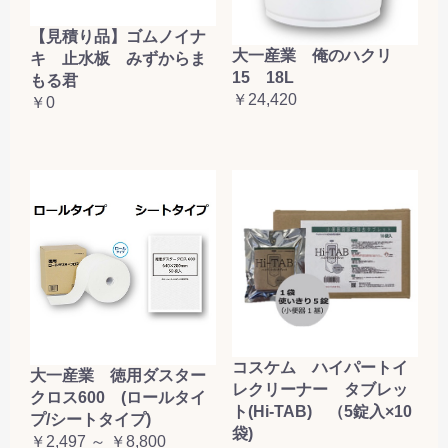
【見積り品】ゴムノイナ
大一産業 俺のハクリ
キ 止水板 みずからま
15 18L
もる君
￥24,420
￥0
コスケム ハイパートイ
大一産業 徳用ダスター
レクリーナー タブレッ
クロス600 (ロールタイ
ト(Hi-TAB) （5錠入×10
プ/シートタイプ)
袋)
￥2,497 ～ ￥8,800