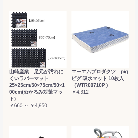
山崎産業 足元が汚れに
エーエムプロダクツ pig
くいラバーマット
ピグ 吸水マット 10枚入
25×25cm/50×75cm/50×1
（WTR00710P )
00cm(ぬかるみ対策マッ
￥4,312
ト)
￥660 ～ ￥4,950