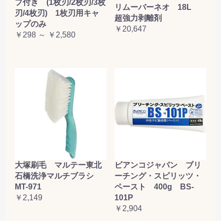
プ付き (1枚刃/2枚刃/3枚
リムーバーネオ 18L
刃/4枚刃) 1枚刃用キャ
超強力剥離剤
ップのみ
￥20,647
￥298 ～ ￥2,580
大塚刷毛 マルテー東北
ビアンコジャパン ブリ
石橋洗浄マルチブラシ
ーチング・スピリッツ・
MT-971
ペースト 400g BS-
￥2,149
101P
￥2,904