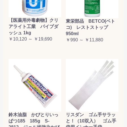
【医薬用外毒劇物】クリ
東栄部品 BETCO(ベト
アライト工業 パイプダ
コ) レストストップ
ッシュ 1kg
950ml
￥10,120 ～ ￥19,690
￥990 ～ ￥11,880
鈴木油脂 かびとりいっ
リスダン ゴム手サラッ
ぱつ185 185g S-
と！（10双入） ゴム手