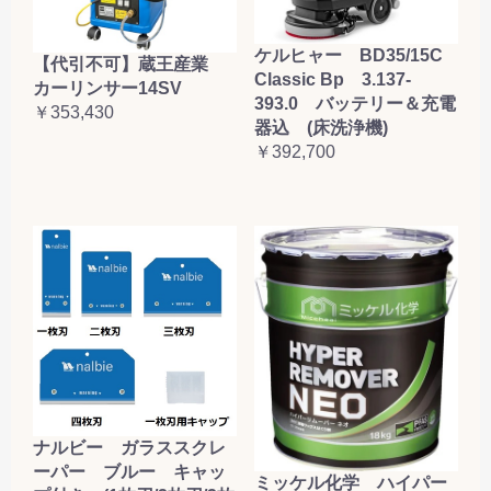
ケルヒャー BD35/15C
【代引不可】蔵王産業
Classic Bp 3.137-
カーリンサー14SV
393.0 バッテリー＆充電
￥353,430
器込 (床洗浄機)
￥392,700
ナルビー ガラススクレ
ーパー ブルー キャッ
ミッケル化学 ハイパー