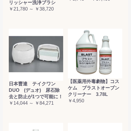
リッシャー洗浄ブラシ
￥21,780 ～ ￥38,720
【医薬用外毒劇物】コス
日本曹達 テイクワン
ケム ブラストオーブン
DUO (デュオ) 尿石除
クリーナー 3.78L
去と防止が1つで可能に！
￥4,950
￥14,044 ～ ￥84,271