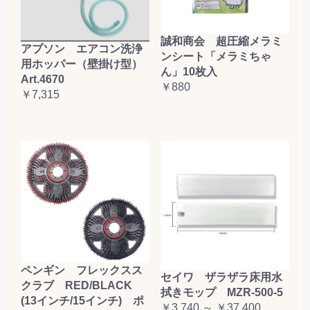
誠和商会 超圧縮メラミ
アプソン エアコン洗浄
ンシート「メラミちゃ
用ホッパー（壁掛け型）
ん」10枚入
Art.4670
￥880
￥7,315
ペンギン フレックスス
セイワ ザラザラ床用水
クラブ RED/BLACK
拭きモップ MZR-500-5
(13インチ/15インチ) ポ
￥3,740 ～ ￥37,400