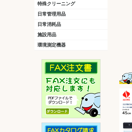
洗剤
道具
バスクリーナー
カビ取り剤
スポンジ
特殊クリーニング
石材
エアコン
外壁
その他
洗浄剤
リンス&中和剤
洗浄ツール
洗浄シート
洗浄
道具
日常管理用品
剤
クリーナー
洗濯用洗剤
油汚れ落とし
サビ取り剤
タバコ専用消臭
日常消耗品
トイレットペーパー
ペーパータオル
便座除菌クリーナー
ポリ袋
施設用品
マット・他
ベンチ
灰皿
傘立
くず入れ
環境測定機器
残留塩素測定器
空気環境測定器
粉じん計
風速計
温湿度計