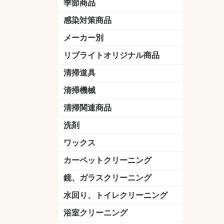
季節商品
感染対策商品
おう吐物
除菌洗剤
うがい薬
マスク
手洗い石鹸
手指消毒
手袋
メーカー別
クオリティ
ニイタカ
シーバイエス
リンレイ
ペンギンワックス
横浜油脂工業
ミッケル化学（旧：スイショウ
ユシロ化学
コニシ
つやげん
ダイカ商事
スリーエムジャパン
山崎産業
テラモト
セイワ
エトレー
ラバーメイド
ジャパックス
日本サニパック
ケルヒャー
マキタ
ショーワグローブ
花王
サラヤ
アルボース
コスケム
ミヤキ
紺商
信徳ポミー
樹脂ワック
下地剤
ドライメ
水性・半
油性ワッ
特殊用途
ニュート
天然石材
木床用ワ
床用クリ
剥離剤
植物油用
鉱物油用
その他
樹脂ワッ
水性・半
下地剤
特殊用途
ドライメ
クリーナ
ハクリ剤
石材床用
木床用商
日常管理
リブライトオリジナル商品
＆ユーホー）
脂仕上げ
ステム
コンクリ
脂ワック
LLオレンジクリーナー
LL油脂専用クリーナー
LLワックスモップ
LL-21
マーベラスiL
清掃道具
ほうき
ちりとり
モップ及び関連品
モップ
ハードフロア用ダストモップ
テラモト
その他
ワンタッチ
水切りドラ
その他アタ
関連商品
ワックス塗
清掃機械
(ワンタッチ
掃除機
高圧洗浄機
吸水機
カーペット用マシン
送風機
ポリッシャー
ポリッシャー・自動床洗浄機用
掃除機用紙パック
その他
ドライバ
アップラ
コードレ
階段用
スタンダ
高速回転
ハンディ
関連商品
清掃関連商品
パッド
ダストカート
台車
移動式バレット
脚立
モップハンガー
サインボード
光沢計
カーペット汚染度計
洗剤
床用表面洗浄剤
ハクリ剤
厨房用
工場用
石材用
サビ用
木材用
タイル用
外壁用
壁面用
手あか用
病院用
除菌用
ワックス
樹脂ワックス
半樹脂ワックス
フローリング用
病院用ワックス
中性ワックス
石材用
木床用
その他
シーバイエス
リンレイ
ペンギンワック
コニシ
スイショウ
ユシロ
信徳ポミー
その他
カーペットクリーニング
洗剤
ブラシ
パット
その他
ガム除去剤
シミ抜き剤
鏡、ガラスクリーニング
ガラスワイパー
シャンパー(ウオッシャー)
ガラススクイジー
ケレン
ツールホルダー
洗剤
天井・高所作業
うろこ取り
水回り、トイレクリーニング
洗剤
尿石除去剤
水アカ除去剤
排水管つまり除去剤
消臭・防臭剤
道具
ブラシ
ラバーカップ
水アカ除去
浴室クリーニング