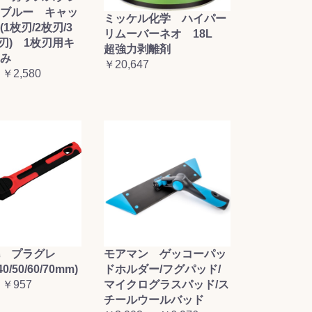
ブルー キャッ
ミッケル化学 ハイパー
1枚刃/2枚刃/3
リムーバーネオ 18L
枚刃) 1枚刃用キ
超強力剥離剤
み
￥20,647
 ￥2,580
毛 プラグレ
モアマン ゲッコーパッ
0/50/60/70mm)
ドホルダー/フグパッド/
 ￥957
マイクログラスパッド/ス
チールウールバッド