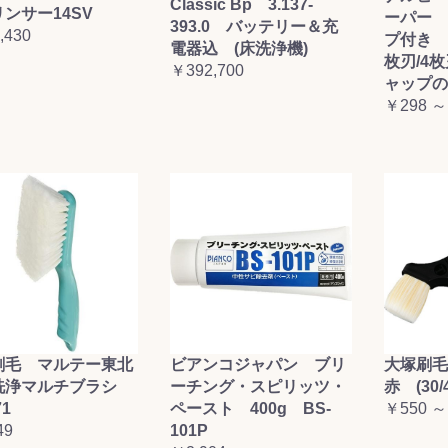
Classic Bp 3.137-
ンサー14SV
ーパー 
393.0 バッテリー＆充
,430
プ付き (
電器込 (床洗浄機)
枚刃/4
￥392,700
ャップの
￥298 ～
刷毛 マルテー東北
ビアンコジャパン ブリ
大塚刷
洗浄マルチブラシ
ーチング・スピリッツ・
赤 (30/4
71
ペースト 400g BS-
￥550 ～
49
101P