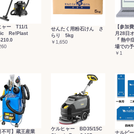
ャー T11/1
【参加費
せんたく用粉石けん さ
sic Re!Plast
月28日
らり 5kg
-210.0
『 熱中
￥1,650
260
場での予
￥1
ケルヒャー BD35/15C
引不可】蔵王産業
ナルビー