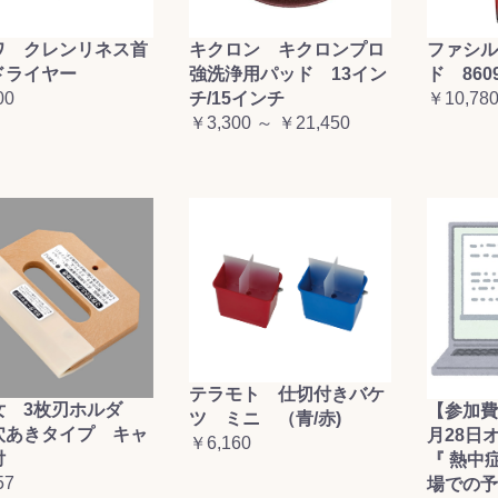
ワ クレンリネス首
キクロン キクロンプロ
ファシル
ドライヤー
強洗浄用パッド 13イン
ド 860
00
チ/15インチ
￥10,78
￥3,300 ～ ￥21,450
テラモト 仕切付きバケ
女 3枚刃ホルダ
【参加費
ツ ミニ （青/赤)
穴あきタイプ キャ
月28日
￥6,160
付
『 熱中
57
場での予