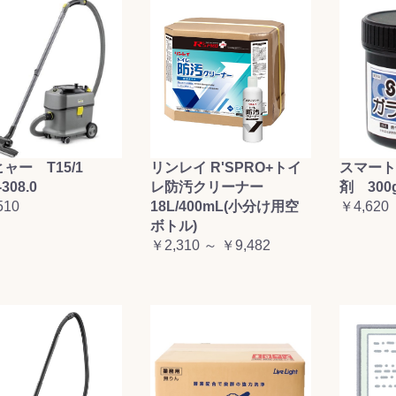
ャー T15/1
リンレイ R'SPRO+トイ
スマート
-308.0
レ防汚クリーナー
剤 300
510
18L/400mL(小分け用空
￥4,620
ボトル)
￥2,310 ～ ￥9,482