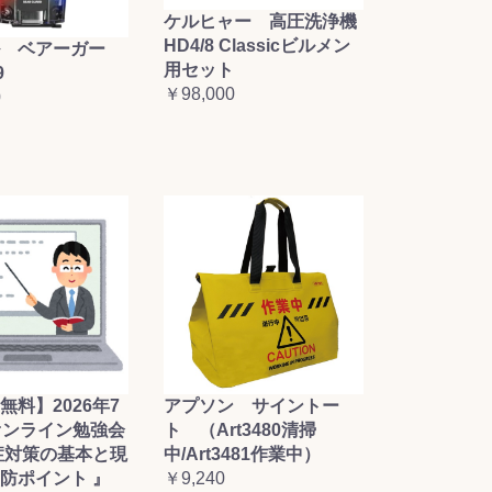
ケルヒャー 高圧洗浄機
HD4/8 Classicビルメン
 ベアーガー
用セット
9
￥98,000
0
無料】2026年7
アプソン サイントー
オンライン勉強会
ト （Art3480清掃
症対策の基本と現
中/Art3481作業中）
防ポイント 』
￥9,240