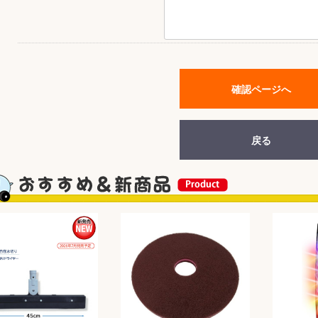
&前処理
確認ページへ
戻る