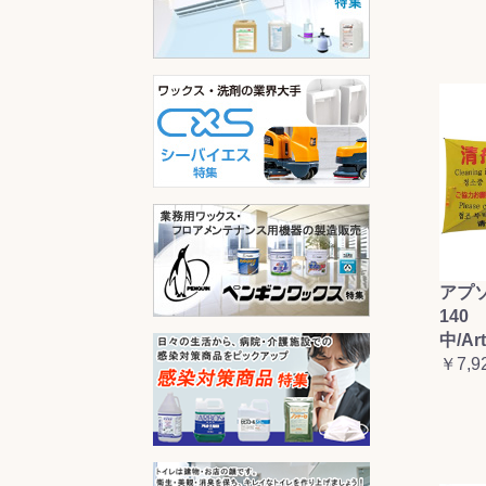
アプ
140 
中/Ar
￥7,9