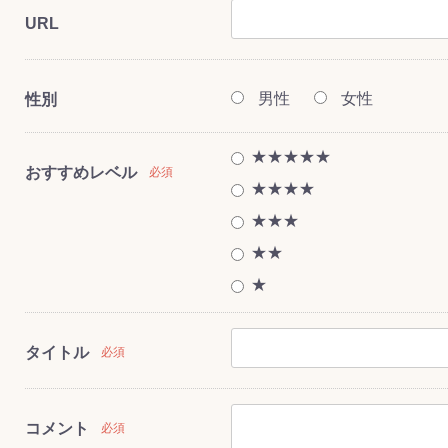
URL
男性
女性
性別
ス(一般製品)
ンテナンス用樹
樹脂製品
クス
製品
ラ フロアケアシ
用・テラゾー・
ックス
ーナー
クリーナー
クリーナー
クス
樹脂製品
製品
ンテナンス用樹
ー製品
商品
品
商品
剤
ート用
ス
★★★★★
おすすめレベル
必須
式モップ
イヤー
ッチメント
布
★★★★
式用)
キューム
イトバキューム
スタイプ
ード
ポリッシャー
★★★
★★
★
ス
タイトル
必須
コメント
必須