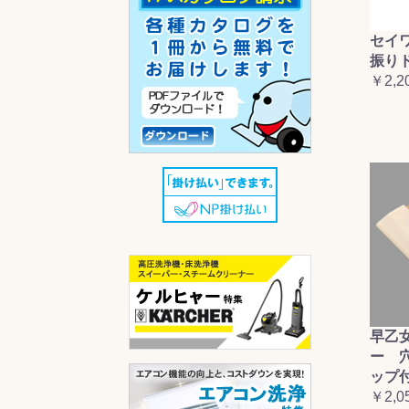
セイ
振り
￥2,2
早乙
ー 
ップ
￥2,0