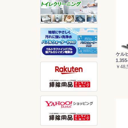
ケルヒ
1.355
￥48,