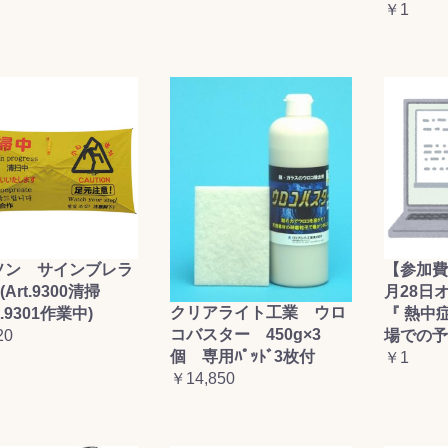
￥1
ソン サインブレラ
【参加費
(Art.9300清掃
月28日
クリアライト工業 ウロ
t.9301作業中)
『 熱中
コバスター 450g×3
20
場での予
個 専用ﾊﾟｯﾄﾞ3枚付
￥1
￥14,850