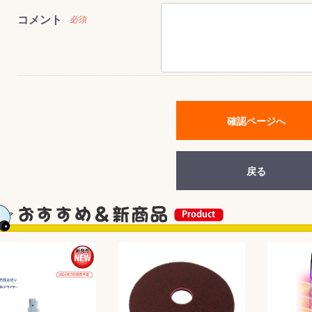
コメント
必須
&前処理
確認ページへ
戻る