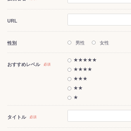
URL
ス(一般製品)
ンテナンス用樹
樹脂製品
クス
製品
ラ フロアケアシ
用・テラゾー・
ックス
ーナー
クリーナー
クリーナー
クス
樹脂製品
製品
ンテナンス用樹
ー製品
商品
品
商品
剤
ート用
ス
男性
女性
性別
式モップ
イヤー
ッチメント
布
式用)
★★★★★
キューム
イトバキューム
スタイプ
ード
ポリッシャー
おすすめレベル
必須
★★★★
★★★
★★
ス
★
タイトル
必須