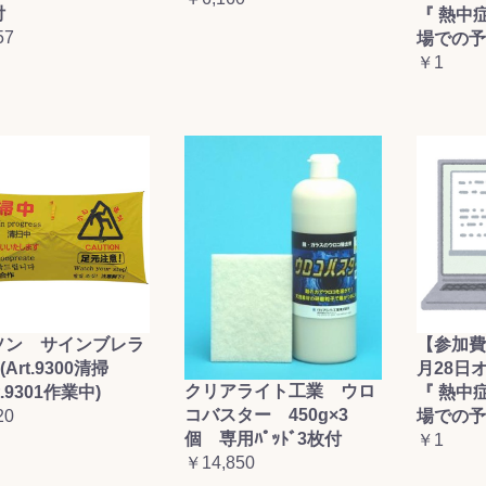
付
『 熱中
57
場での予
￥1
ソン サインブレラ
【参加費
(Art.9300清掃
月28日
クリアライト工業 ウロ
t.9301作業中)
『 熱中
コバスター 450g×3
20
場での予
個 専用ﾊﾟｯﾄﾞ3枚付
￥1
￥14,850