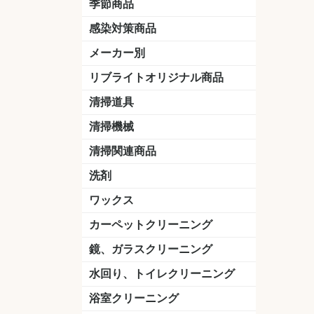
季節商品
感染対策商品
おう吐物
除菌洗剤
うがい薬
マスク
手洗い石鹸
手指消毒
手袋
メーカー別
クオリティ
ニイタカ
シーバイエス
リンレイ
ペンギンワックス
横浜油脂工業
ミッケル化学（旧：スイショウ
ユシロ化学
コニシ
つやげん
ダイカ商事
スリーエムジャパン
山崎産業
テラモト
セイワ
エトレー
ラバーメイド
ジャパックス
日本サニパック
ケルヒャー
マキタ
ショーワグローブ
花王
サラヤ
アルボース
コスケム
ミヤキ
紺商
信徳ポミー
樹脂ワック
下地剤
ドライメ
水性・半
油性ワッ
特殊用途
ニュート
天然石材
木床用ワ
床用クリ
剥離剤
植物油用
鉱物油用
その他
樹脂ワッ
水性・半
下地剤
特殊用途
ドライメ
クリーナ
ハクリ剤
石材床用
木床用商
日常管理
リブライトオリジナル商品
＆ユーホー）
脂仕上げ
ステム
コンクリ
脂ワック
LLオレンジクリーナー
LL油脂専用クリーナー
LLワックスモップ
LL-21
マーベラスiL
清掃道具
ほうき
ちりとり
モップ及び関連品
モップ
ハードフロア用ダストモップ
テラモト
その他
ワンタッチ
水切りドラ
その他アタ
関連商品
ワックス塗
清掃機械
(ワンタッチ
掃除機
高圧洗浄機
吸水機
カーペット用マシン
送風機
ポリッシャー
ポリッシャー・自動床洗浄機用
掃除機用紙パック
その他
ドライバ
アップラ
コードレ
階段用
スタンダ
高速回転
ハンディ
関連商品
清掃関連商品
パッド
ダストカート
台車
移動式バレット
脚立
モップハンガー
サインボード
光沢計
カーペット汚染度計
洗剤
床用表面洗浄剤
ハクリ剤
厨房用
工場用
石材用
サビ用
木材用
タイル用
外壁用
壁面用
手あか用
病院用
除菌用
ワックス
樹脂ワックス
半樹脂ワックス
フローリング用
病院用ワックス
中性ワックス
石材用
木床用
その他
シーバイエス
リンレイ
ペンギンワック
コニシ
スイショウ
ユシロ
信徳ポミー
その他
カーペットクリーニング
洗剤
ブラシ
パット
その他
ガム除去剤
シミ抜き剤
鏡、ガラスクリーニング
ガラスワイパー
シャンパー(ウオッシャー)
ガラススクイジー
ケレン
ツールホルダー
洗剤
天井・高所作業
うろこ取り
水回り、トイレクリーニング
洗剤
尿石除去剤
水アカ除去剤
排水管つまり除去剤
消臭・防臭剤
道具
ブラシ
ラバーカップ
水アカ除去
浴室クリーニング