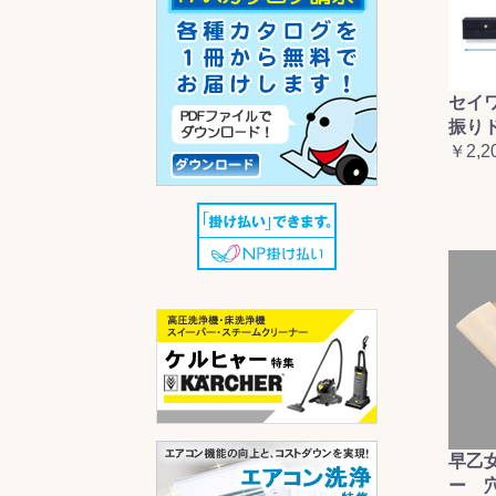
セイ
振り
￥2,2
早乙
ー 