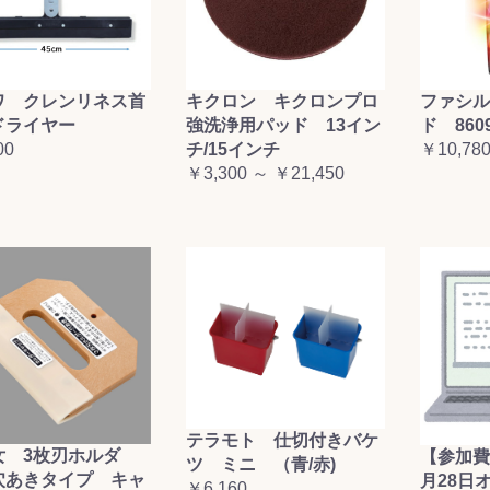
ワ クレンリネス首
キクロン キクロンプロ
ファシル
ドライヤー
強洗浄用パッド 13イン
ド 860
00
チ/15インチ
￥10,78
￥3,300 ～ ￥21,450
テラモト 仕切付きバケ
女 3枚刃ホルダ
【参加費
ツ ミニ （青/赤)
穴あきタイプ キャ
月28日
￥6,160