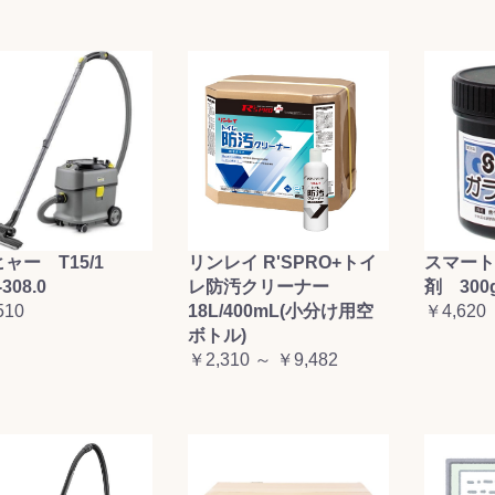
ャー T15/1
リンレイ R'SPRO+トイ
スマート
-308.0
レ防汚クリーナー
剤 300
510
18L/400mL(小分け用空
￥4,620
ボトル)
￥2,310 ～ ￥9,482