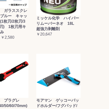
 ガラススクレ
ブルー キャッ
ミッケル化学 ハイパー
1枚刃/2枚刃/3
リムーバーネオ 18L
枚刃) 1枚刃用キ
超強力剥離剤
み
￥20,647
 ￥2,580
毛 プラグレ
モアマン ゲッコーパッ
0/50/60/70mm)
ドホルダー/フグパッド/