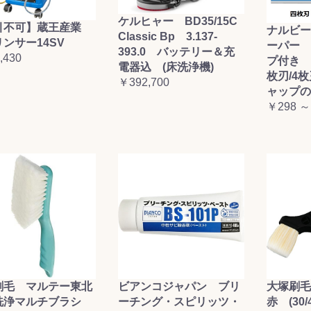
ケルヒャー BD35/15C
引不可】蔵王産業
ナルビー
Classic Bp 3.137-
ンサー14SV
ーパー 
393.0 バッテリー＆充
,430
プ付き (
電器込 (床洗浄機)
枚刃/4
￥392,700
ャップの
￥298 ～
刷毛 マルテー東北
ビアンコジャパン ブリ
大塚刷
洗浄マルチブラシ
ーチング・スピリッツ・
赤 (30/4