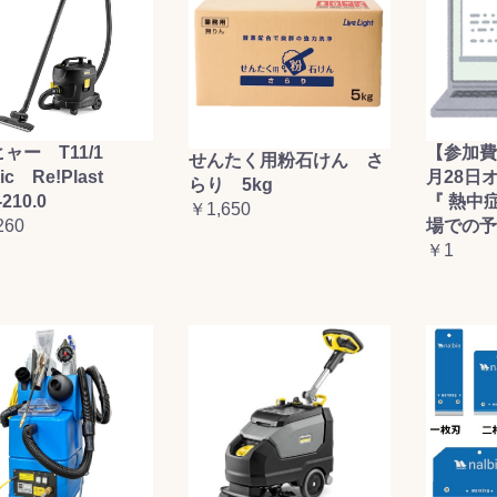
ャー T11/1
【参加費
せんたく用粉石けん さ
sic Re!Plast
月28日
らり 5kg
-210.0
『 熱中
￥1,650
260
場での予
￥1