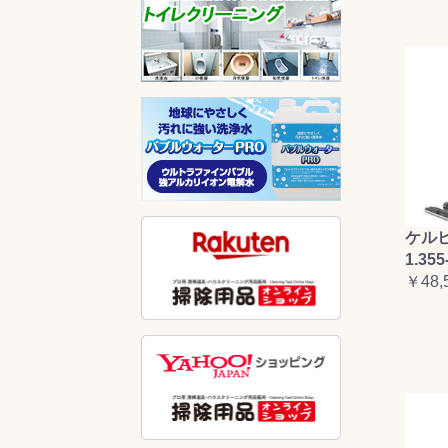
ケルヒ
1.355
￥48,