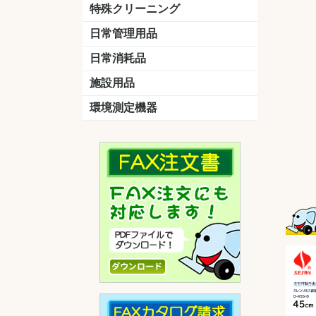
洗剤
道具
バスクリーナー
カビ取り剤
スポンジ
特殊クリーニング
石材
エアコン
外壁
その他
洗浄剤
リンス&中和剤
洗浄ツール
洗浄シート
洗浄
道具
日常管理用品
剤
クリーナー
洗濯用洗剤
油汚れ落とし
サビ取り剤
タバコ専用消臭
日常消耗品
トイレットペーパー
ペーパータオル
便座除菌クリーナー
ポリ袋
施設用品
マット・他
ベンチ
灰皿
傘立
くず入れ
環境測定機器
残留塩素測定器
空気環境測定器
粉じん計
風速計
温湿度計