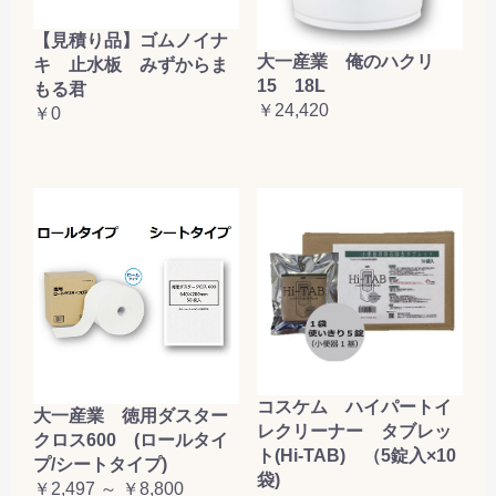
【見積り品】ゴムノイナ
大一産業 俺のハクリ
キ 止水板 みずからま
15 18L
もる君
￥24,420
￥0
コスケム ハイパートイ
大一産業 徳用ダスター
レクリーナー タブレッ
クロス600 (ロールタイ
ト(Hi-TAB) （5錠入×10
プ/シートタイプ)
袋)
￥2,497 ～ ￥8,800