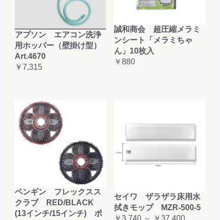
誠和商会 超圧縮メラミ
アプソン エアコン洗浄
ンシート「メラミちゃ
用ホッパー（壁掛け型）
ん」10枚入
Art.4670
￥880
￥7,315
ペンギン フレックスス
セイワ ザラザラ床用水
クラブ RED/BLACK
拭きモップ MZR-500-5
(13インチ/15インチ) ポ
￥3,740 ～ ￥37,400