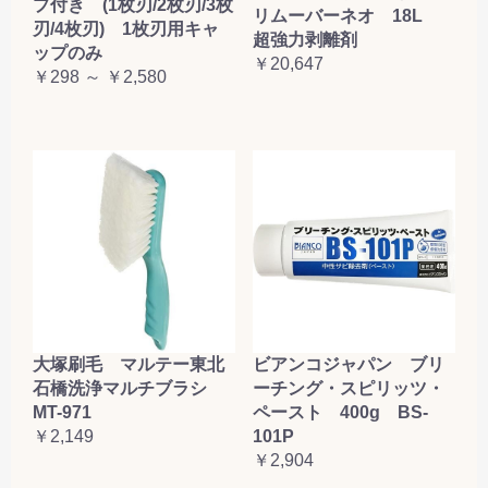
プ付き (1枚刃/2枚刃/3枚
リムーバーネオ 18L
刃/4枚刃) 1枚刃用キャ
超強力剥離剤
ップのみ
￥20,647
￥298 ～ ￥2,580
大塚刷毛 マルテー東北
ビアンコジャパン ブリ
石橋洗浄マルチブラシ
ーチング・スピリッツ・
MT-971
ペースト 400g BS-
￥2,149
101P
￥2,904