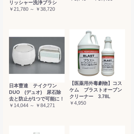
リッシャー洗浄ブラシ
￥21,780 ～ ￥38,720
【医薬用外毒劇物】コス
日本曹達 テイクワン
ケム ブラストオーブン
DUO (デュオ) 尿石除
クリーナー 3.78L
去と防止が1つで可能に！
￥4,950
￥14,044 ～ ￥84,271