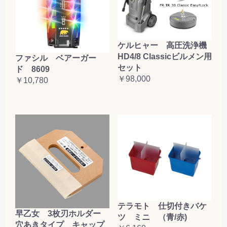
ケルヒャー 高圧洗浄機
HD4/8 Classicビルメン用
ファシル ベアーガー
セット
ド 8609
￥98,000
￥10,780
テラモト 仕切付きバケ
早乙女 3枚刃ホルダー
ツ ミニ （青/赤)
穴あきタイプ キャップ