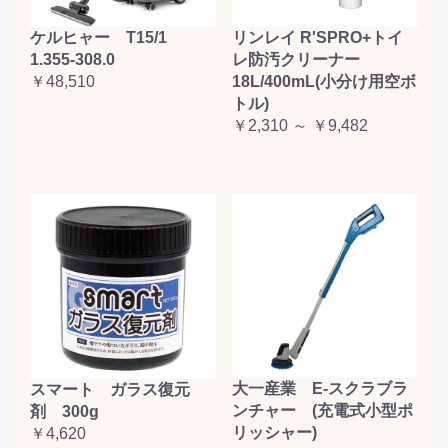
ケルヒャー T15/1
リンレイ R'SPRO+トイ
1.355-308.0
レ防汚クリーナー
￥48,510
18L/400mL(小分け用空ボ
トル)
￥2,310 ～ ￥9,482
大一産業 E-スクラブラ
スマート ガラス復元
ンチャー (充電式小型ポ
剤 300g
リッシャー)
￥4,620