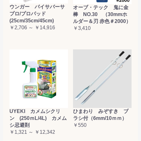
ウンガー バイサバーサ
オーブ・テック 鬼に金
プロ/プロパッド
棒 NO.30 （30mmホ
(25cm/35cm/45cm)
ルダー＆刃 赤色＃2000）
￥2,706 ～ ￥14,916
￥3,410
UYEKI カメムシクリ
ひまわり みぞすき ブ
ン (250ｍL/4L) カメム
ラシ付（6mm/10ｍｍ）
シ忌避剤
￥550
￥1,321 ～ ￥12,342