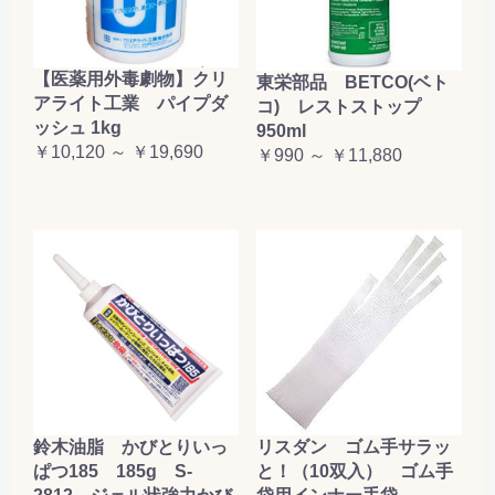
【医薬用外毒劇物】クリ
東栄部品 BETCO(ベト
アライト工業 パイプダ
コ) レストストップ
ッシュ 1kg
950ml
￥10,120 ～ ￥19,690
￥990 ～ ￥11,880
鈴木油脂 かびとりいっ
リスダン ゴム手サラッ
ぱつ185 185g S-
と！（10双入） ゴム手