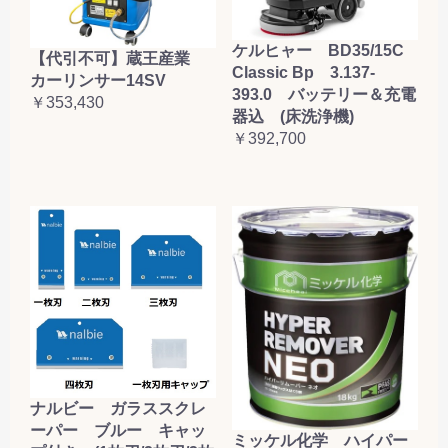
ケルヒャー BD35/15C
【代引不可】蔵王産業
Classic Bp 3.137-
カーリンサー14SV
393.0 バッテリー＆充電
￥353,430
器込 (床洗浄機)
￥392,700
ナルビー ガラススクレ
ーパー ブルー キャッ
ミッケル化学 ハイパー