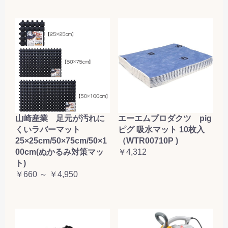
山崎産業 足元が汚れに
エーエムプロダクツ pig
くいラバーマット
ピグ 吸水マット 10枚入
25×25cm/50×75cm/50×1
（WTR00710P )
00cm(ぬかるみ対策マッ
￥4,312
ト)
￥660 ～ ￥4,950