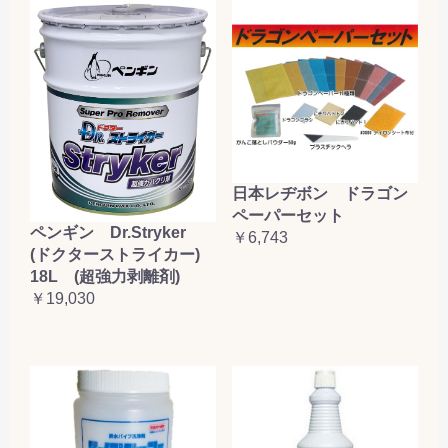
日本レヂボン ドラゴン
ペーパーセット
ペンギン Dr.Stryker
￥6,743
(ドクターストライカー)
18L (超強力剥離剤)
￥19,030