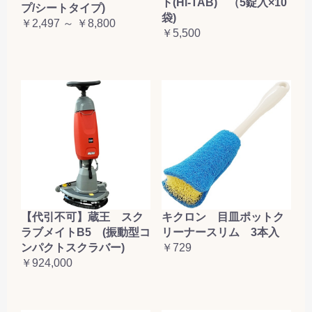
ト(Hi-TAB) （5錠入×10
プ/シートタイプ)
袋)
￥2,497 ～ ￥8,800
￥5,500
【代引不可】蔵王 スク
キクロン 目皿ポットク
ラブメイトB5 (振動型コ
リーナースリム 3本入
ンパクトスクラバー)
￥729
￥924,000