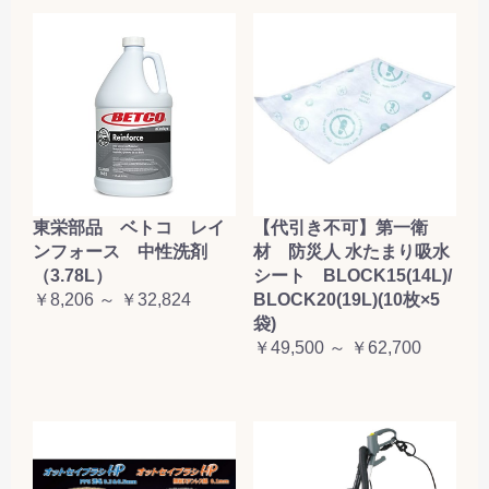
東栄部品 ベトコ レイ
【代引き不可】第一衛
ンフォース 中性洗剤
材 防災人 水たまり吸水
（3.78L）
シート BLOCK15(14L)/
￥8,206 ～ ￥32,824
BLOCK20(19L)(10枚×5
袋)
￥49,500 ～ ￥62,700