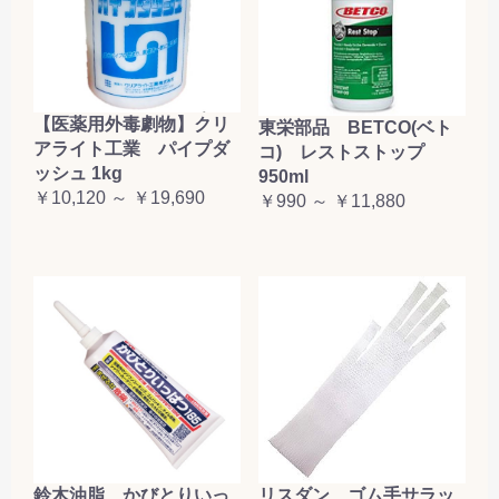
【医薬用外毒劇物】クリ
東栄部品 BETCO(ベト
アライト工業 パイプダ
コ) レストストップ
ッシュ 1kg
950ml
￥10,120 ～ ￥19,690
￥990 ～ ￥11,880
鈴木油脂 かびとりいっ
リスダン ゴム手サラッ