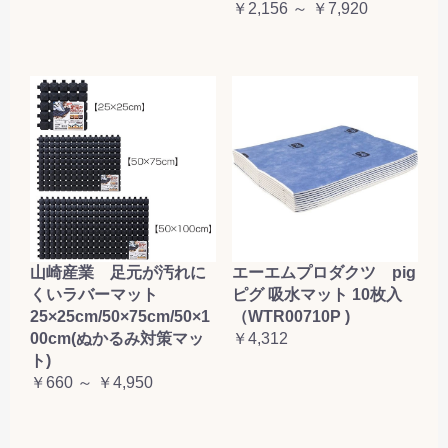
￥2,156 ～ ￥7,920
山崎産業 足元が汚れに
エーエムプロダクツ pig
くいラバーマット
ピグ 吸水マット 10枚入
25×25cm/50×75cm/50×1
（WTR00710P )
00cm(ぬかるみ対策マッ
￥4,312
ト)
￥660 ～ ￥4,950