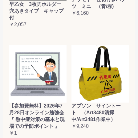
早乙女 3枚刃ホルダー
ツ ミニ （青/赤)
穴あきタイプ キャップ
￥6,160
付
￥2,057
【参加費無料】2026年7
アプソン サイントー
月28日オンライン勉強会
ト （Art3480清掃
『 熱中症対策の基本と現
中/Art3481作業中）
場での予防ポイント 』
￥9,240
￥1