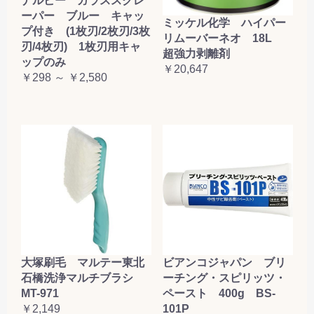
ナルビー ガラススクレ
ーパー ブルー キャッ
ミッケル化学 ハイパー
プ付き (1枚刃/2枚刃/3枚
リムーバーネオ 18L
刃/4枚刃) 1枚刃用キャ
超強力剥離剤
ップのみ
￥20,647
￥298 ～ ￥2,580
大塚刷毛 マルテー東北
ビアンコジャパン ブリ
石橋洗浄マルチブラシ
ーチング・スピリッツ・
MT-971
ペースト 400g BS-
￥2,149
101P