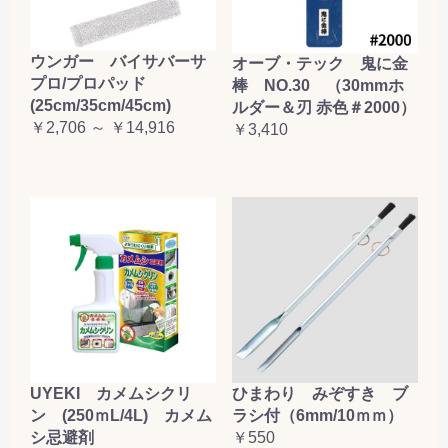
ウンガー バイサバーサ
オーブ・テック 鬼に金
プロ/プロパッド
棒 NO.30 （30mmホ
(25cm/35cm/45cm)
ルダー＆刃 赤色＃2000）
￥2,706 ～ ￥14,916
￥3,410
UYEKI カメムシクリ
ひまわり みぞすき ブ
ン (250ｍL/4L) カメム
ラシ付（6mm/10ｍｍ）
シ忌避剤
￥550