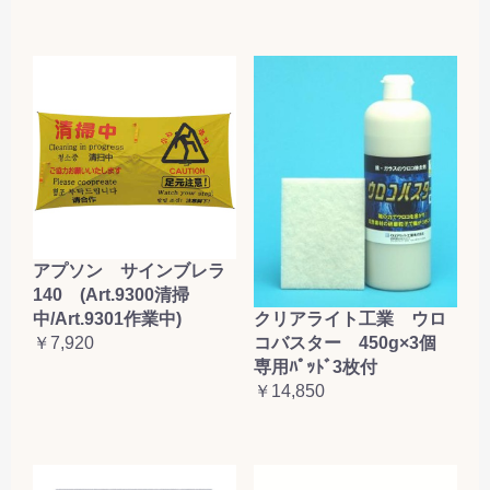
アプソン サインブレラ
140 (Art.9300清掃
クリアライト工業 ウロ
中/Art.9301作業中)
コバスター 450g×3個
￥7,920
専用ﾊﾟｯﾄﾞ3枚付
￥14,850