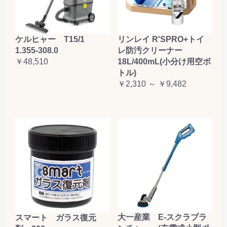
ケルヒャー T15/1
リンレイ R'SPRO+トイ
1.355-308.0
レ防汚クリーナー
￥48,510
18L/400mL(小分け用空ボ
トル)
￥2,310 ～ ￥9,482
大一産業 E-スクラブラ
スマート ガラス復元