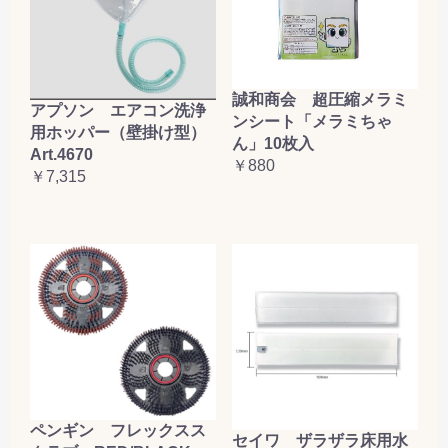
誠和商会 超圧縮メラミ
アプソン エアコン洗浄
ンシート「メラミちゃ
用ホッパー（壁掛け型）
ん」10枚入
Art.4670
￥880
￥7,315
ペンギン フレックスス
セイワ ザラザラ床用水