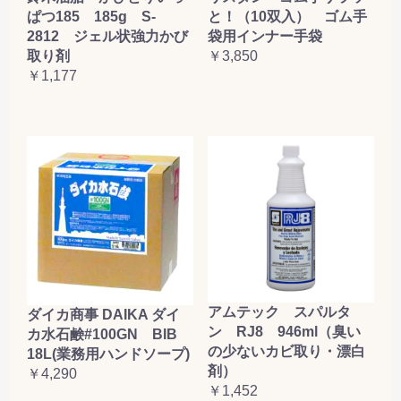
ぱつ185 185g S-
と！（10双入） ゴム手
2812 ジェル状強力かび
袋用インナー手袋
取り剤
￥3,850
￥1,177
アムテック スパルタ
ダイカ商事 DAIKA ダイ
ン RJ8 946ml（臭い
カ水石鹸#100GN BIB
の少ないカビ取り・漂白
18L(業務用ハンドソープ)
剤）
￥4,290
￥1,452