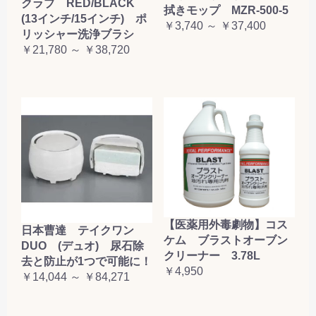
クラブ RED/BLACK
拭きモップ MZR-500-5
(13インチ/15インチ) ポ
￥3,740 ～ ￥37,400
リッシャー洗浄ブラシ
￥21,780 ～ ￥38,720
【医薬用外毒劇物】コス
日本曹達 テイクワン
ケム ブラストオーブン
DUO (デュオ) 尿石除
クリーナー 3.78L
去と防止が1つで可能に！
￥4,950
￥14,044 ～ ￥84,271