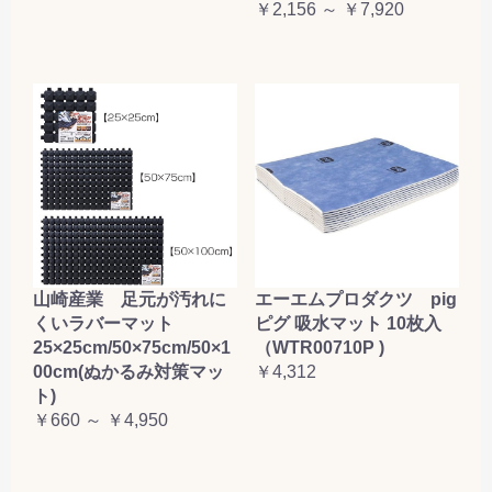
￥2,156 ～ ￥7,920
山崎産業 足元が汚れに
エーエムプロダクツ pig
くいラバーマット
ピグ 吸水マット 10枚入
25×25cm/50×75cm/50×1
（WTR00710P )
00cm(ぬかるみ対策マッ
￥4,312
ト)
￥660 ～ ￥4,950