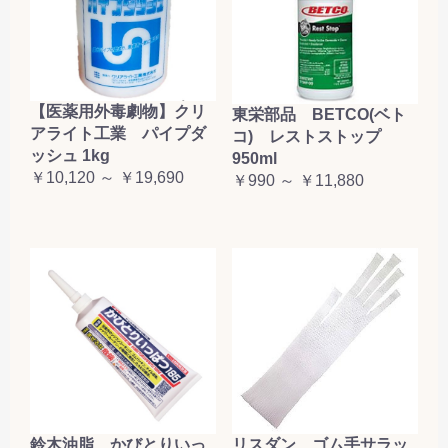
【医薬用外毒劇物】クリ
東栄部品 BETCO(ベト
アライト工業 パイプダ
コ) レストストップ
ッシュ 1kg
950ml
￥10,120 ～ ￥19,690
￥990 ～ ￥11,880
鈴木油脂 かびとりいっ
リスダン ゴム手サラッ