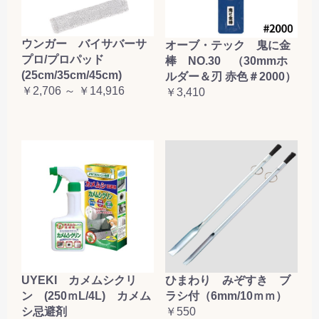
ウンガー バイサバーサ
オーブ・テック 鬼に金
プロ/プロパッド
棒 NO.30 （30mmホ
(25cm/35cm/45cm)
ルダー＆刃 赤色＃2000）
￥2,706 ～ ￥14,916
￥3,410
UYEKI カメムシクリ
ひまわり みぞすき ブ
ン (250ｍL/4L) カメム
ラシ付（6mm/10ｍｍ）
シ忌避剤
￥550