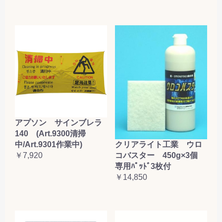
アプソン サインブレラ
140 (Art.9300清掃
クリアライト工業 ウロ
中/Art.9301作業中)
コバスター 450g×3個
￥7,920
専用ﾊﾟｯﾄﾞ3枚付
￥14,850