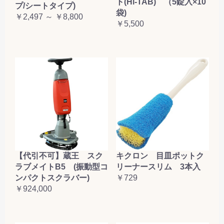
ト(Hi-TAB) （5錠入×10
プ/シートタイプ)
袋)
￥2,497 ～ ￥8,800
￥5,500
【代引不可】蔵王 スク
キクロン 目皿ポットク
ラブメイトB5 (振動型コ
リーナースリム 3本入
ンパクトスクラバー)
￥729
￥924,000