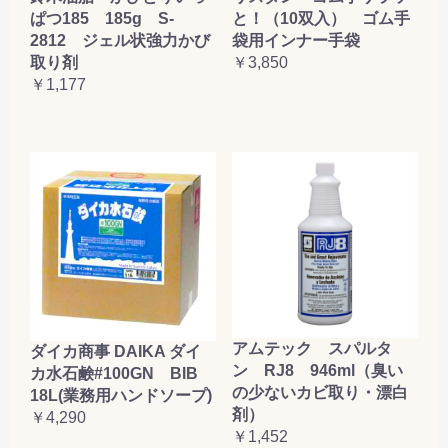
ぱつ185 185g S-
と！（10双入） ゴム手
2812 ジェル状強力かび
袋用インナー手袋
取り剤
￥3,850
￥1,177
アムテック スパルタ
ダイカ商事 DAIKA ダイ
ン RJ8 946ml（臭い
カ水石鹸#100GN BIB
の少ないカビ取り・漂白
18L(業務用ハンドソープ)
剤）
￥4,290
￥1,452