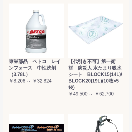
東栄部品 ベトコ レイ
【代引き不可】第一衛
ンフォース 中性洗剤
材 防災人 水たまり吸水
（3.78L）
シート BLOCK15(14L)/
￥8,206 ～ ￥32,824
BLOCK20(19L)(10枚×5
袋)
￥49,500 ～ ￥62,700