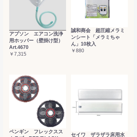
誠和商会 超圧縮メラミ
アプソン エアコン洗浄
ンシート「メラミちゃ
用ホッパー（壁掛け型）
ん」10枚入
Art.4670
￥880
￥7,315
ペンギン フレックスス
セイワ ザラザラ床用水