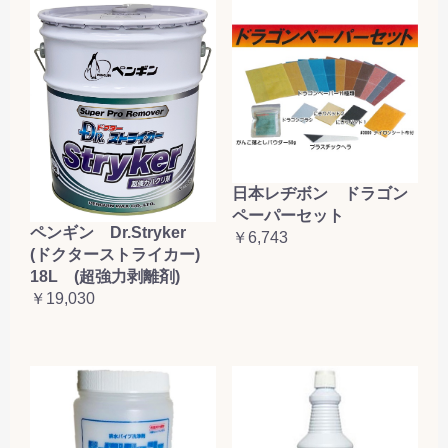
日本レヂボン ドラゴン
ペーパーセット
ペンギン Dr.Stryker
￥6,743
(ドクターストライカー)
18L (超強力剥離剤)
￥19,030