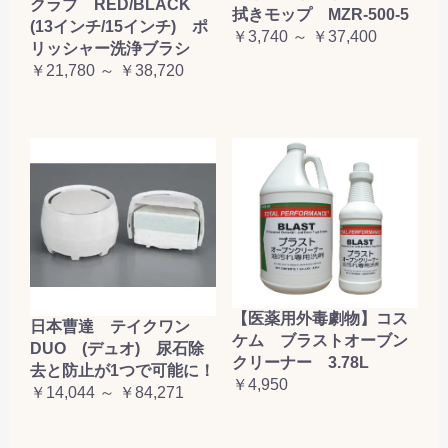
クラブ RED/BLACK
拭きモップ MZR-500-5
(13インチ/15インチ) ポ
￥3,740 ～ ￥37,400
リッシャー洗浄ブラシ
￥21,780 ～ ￥38,720
【医薬用外毒劇物】コス
日本曹達 テイクワン
ケム ブラストオーブン
DUO (デュオ) 尿石除
クリーナー 3.78L
去と防止が1つで可能に！
￥4,950
￥14,044 ～ ￥84,271