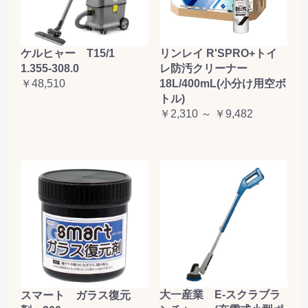
ケルヒャー T15/1
リンレイ R'SPRO+トイ
1.355-308.0
レ防汚クリーナー
￥48,510
18L/400mL(小分け用空ボ
トル)
￥2,310 ～ ￥9,482
大一産業 E-スクラブラ
スマート ガラス復元