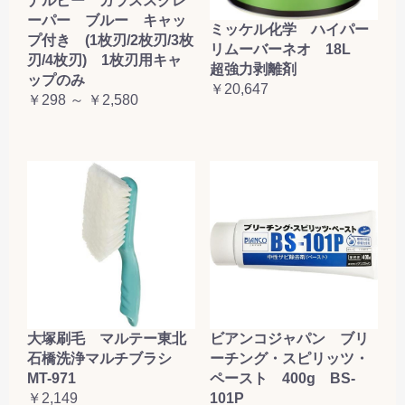
ナルビー ガラススクレ
ーパー ブルー キャッ
ミッケル化学 ハイパー
プ付き (1枚刃/2枚刃/3枚
リムーバーネオ 18L
刃/4枚刃) 1枚刃用キャ
超強力剥離剤
ップのみ
￥20,647
￥298 ～ ￥2,580
大塚刷毛 マルテー東北
ビアンコジャパン ブリ
石橋洗浄マルチブラシ
ーチング・スピリッツ・
MT-971
ペースト 400g BS-
￥2,149
101P