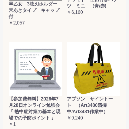
早乙女 3枚刃ホルダー
ツ ミニ （青/赤)
穴あきタイプ キャップ
￥6,160
付
￥2,057
【参加費無料】2026年7
アプソン サイントー
月28日オンライン勉強会
ト （Art3480清掃
『 熱中症対策の基本と現
中/Art3481作業中）
場での予防ポイント 』
￥9,240
￥1