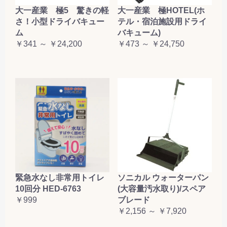
大一産業 極5 驚きの軽
大一産業 極HOTEL(ホ
さ！小型ドライバキュー
テル・宿泊施設用ドライ
ム
バキューム)
￥341 ～ ￥24,200
￥473 ～ ￥24,750
緊急水なし非常用トイレ
ソニカル ウォーターパン
10回分 HED-6763
(大容量汚水取り)/スペア
￥999
ブレード
￥2,156 ～ ￥7,920