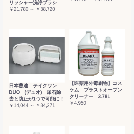
リッシャー洗浄ブラシ
￥21,780 ～ ￥38,720
【医薬用外毒劇物】コス
日本曹達 テイクワン
ケム ブラストオーブン
DUO (デュオ) 尿石除
クリーナー 3.78L
去と防止が1つで可能に！
￥4,950
￥14,044 ～ ￥84,271