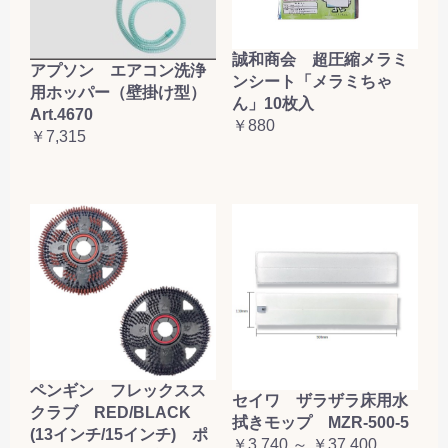
誠和商会 超圧縮メラミ
アプソン エアコン洗浄
ンシート「メラミちゃ
用ホッパー（壁掛け型）
ん」10枚入
Art.4670
￥880
￥7,315
ペンギン フレックスス
セイワ ザラザラ床用水
クラブ RED/BLACK
拭きモップ MZR-500-5
(13インチ/15インチ) ポ
￥3,740 ～ ￥37,400