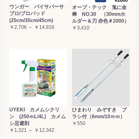
ウンガー バイサバーサ
オーブ・テック 鬼に金
プロ/プロパッド
棒 NO.30 （30mmホ
(25cm/35cm/45cm)
ルダー＆刃 赤色＃2000）
￥2,706 ～ ￥14,916
￥3,410
UYEKI カメムシクリ
ひまわり みぞすき ブ
ン (250ｍL/4L) カメム
ラシ付（6mm/10ｍｍ）
シ忌避剤
￥550
￥1,321 ～ ￥12,342