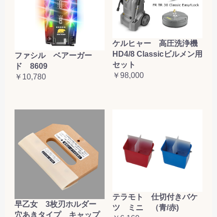
ケルヒャー 高圧洗浄機
HD4/8 Classicビルメン用
ファシル ベアーガー
セット
ド 8609
￥98,000
￥10,780
テラモト 仕切付きバケ
早乙女 3枚刃ホルダー
ツ ミニ （青/赤)
穴あきタイプ キャップ