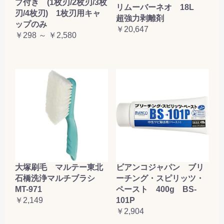
プ付き (1枚刃/2枚刃/3枚
リムーバーネオ 18L
刃/4枚刃) 1枚刃用キャ
超強力剥離剤
ップのみ
￥20,647
￥298 ～ ￥2,580
大塚刷毛 マルテー東北
ビアンコジャパン ブリ
石橋洗浄マルチブラシ
ーチング・スピリッツ・
MT-971
ペースト 400g BS-
￥2,149
101P
￥2,904