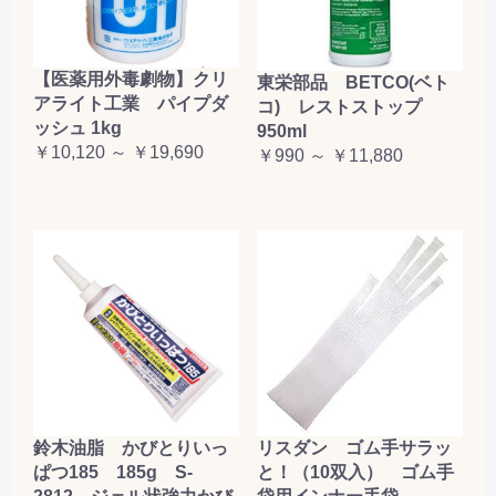
【医薬用外毒劇物】クリ
東栄部品 BETCO(ベト
アライト工業 パイプダ
コ) レストストップ
ッシュ 1kg
950ml
￥10,120 ～ ￥19,690
￥990 ～ ￥11,880
鈴木油脂 かびとりいっ
リスダン ゴム手サラッ
ぱつ185 185g S-
と！（10双入） ゴム手