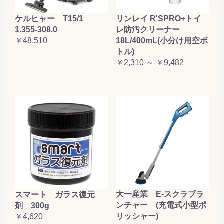
ケルヒャー T15/1
リンレイ R'SPRO+トイ
1.355-308.0
レ防汚クリーナー
￥48,510
18L/400mL(小分け用空ボ
トル)
￥2,310 ～ ￥9,482
大一産業 E-スクラブラ
スマート ガラス復元
ンチャー (充電式小型ポ
剤 300g
リッシャー)
￥4,620