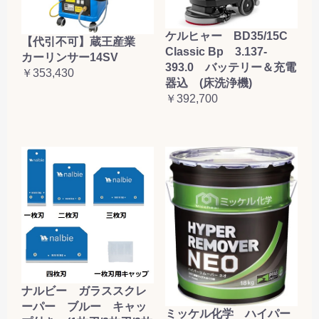
ケルヒャー BD35/15C
【代引不可】蔵王産業
Classic Bp 3.137-
カーリンサー14SV
393.0 バッテリー＆充電
￥353,430
器込 (床洗浄機)
￥392,700
ナルビー ガラススクレ
ーパー ブルー キャッ
ミッケル化学 ハイパー