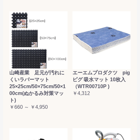
山崎産業 足元が汚れに
エーエムプロダクツ pig
くいラバーマット
ピグ 吸水マット 10枚入
25×25cm/50×75cm/50×1
（WTR00710P )
00cm(ぬかるみ対策マッ
￥4,312
ト)
￥660 ～ ￥4,950