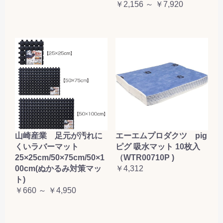
￥2,156 ～ ￥7,920
山崎産業 足元が汚れに
エーエムプロダクツ pig
くいラバーマット
ピグ 吸水マット 10枚入
25×25cm/50×75cm/50×1
（WTR00710P )
00cm(ぬかるみ対策マッ
￥4,312
ト)
￥660 ～ ￥4,950