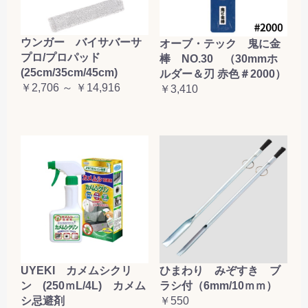
ウンガー バイサバーサ
オーブ・テック 鬼に金
プロ/プロパッド
棒 NO.30 （30mmホ
(25cm/35cm/45cm)
ルダー＆刃 赤色＃2000）
￥2,706 ～ ￥14,916
￥3,410
UYEKI カメムシクリ
ひまわり みぞすき ブ
ン (250ｍL/4L) カメム
ラシ付（6mm/10ｍｍ）
シ忌避剤
￥550