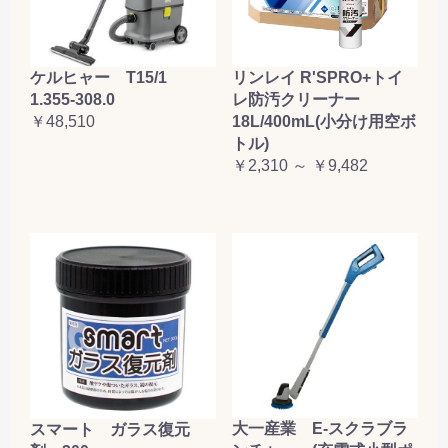
ケルヒャー T15/1
リンレイ R'SPRO+トイ
1.355-308.0
レ防汚クリーナー
￥48,510
18L/400mL(小分け用空ボ
トル)
￥2,310 ～ ￥9,482
大一産業 E-スクラブラ
スマート ガラス復元