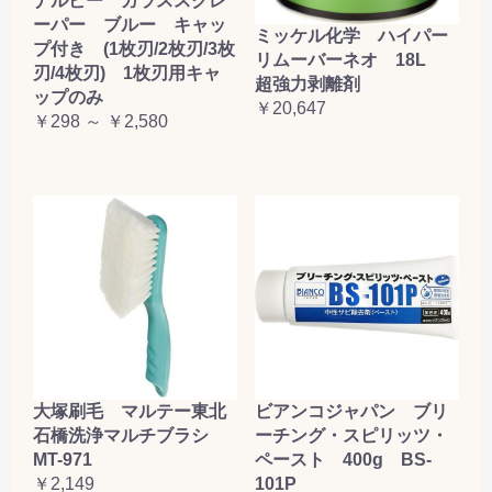
ナルビー ガラススクレ
ーパー ブルー キャッ
ミッケル化学 ハイパー
プ付き (1枚刃/2枚刃/3枚
リムーバーネオ 18L
刃/4枚刃) 1枚刃用キャ
超強力剥離剤
ップのみ
￥20,647
￥298 ～ ￥2,580
大塚刷毛 マルテー東北
ビアンコジャパン ブリ
石橋洗浄マルチブラシ
ーチング・スピリッツ・
MT-971
ペースト 400g BS-
￥2,149
101P