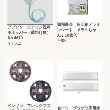
誠和商会 超圧縮メラミ
アプソン エアコン洗浄
ンシート「メラミちゃ
用ホッパー（壁掛け型）
ん」10枚入
Art.4670
￥880
￥7,315
ペンギン フレックスス
セイワ ザラザラ床用水