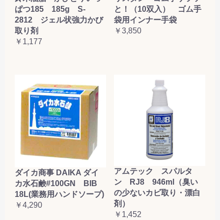
ぱつ185 185g S-
と！（10双入） ゴム手
2812 ジェル状強力かび
袋用インナー手袋
取り剤
￥3,850
￥1,177
アムテック スパルタ
ダイカ商事 DAIKA ダイ
ン RJ8 946ml（臭い
カ水石鹸#100GN BIB
の少ないカビ取り・漂白
18L(業務用ハンドソープ)
剤）
￥4,290
￥1,452