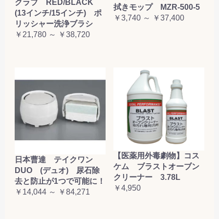
クラブ RED/BLACK
拭きモップ MZR-500-5
(13インチ/15インチ) ポ
￥3,740 ～ ￥37,400
リッシャー洗浄ブラシ
￥21,780 ～ ￥38,720
【医薬用外毒劇物】コス
日本曹達 テイクワン
ケム ブラストオーブン
DUO (デュオ) 尿石除
クリーナー 3.78L
去と防止が1つで可能に！
￥4,950
￥14,044 ～ ￥84,271