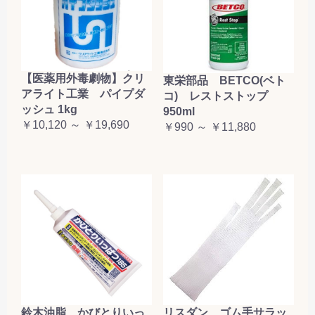
【医薬用外毒劇物】クリ
東栄部品 BETCO(ベト
アライト工業 パイプダ
コ) レストストップ
ッシュ 1kg
950ml
￥10,120 ～ ￥19,690
￥990 ～ ￥11,880
鈴木油脂 かびとりいっ
リスダン ゴム手サラッ