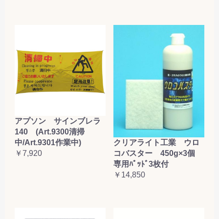
アプソン サインブレラ
140 (Art.9300清掃
クリアライト工業 ウロ
中/Art.9301作業中)
コバスター 450g×3個
￥7,920
専用ﾊﾟｯﾄﾞ3枚付
￥14,850