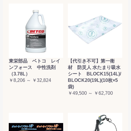
東栄部品 ベトコ レイ
【代引き不可】第一衛
ンフォース 中性洗剤
材 防災人 水たまり吸水
（3.78L）
シート BLOCK15(14L)/
￥8,206 ～ ￥32,824
BLOCK20(19L)(10枚×5
袋)
￥49,500 ～ ￥62,700