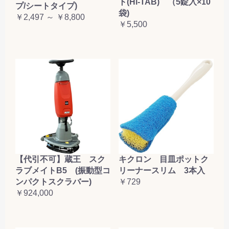
ト(Hi-TAB) （5錠入×10
プ/シートタイプ)
袋)
￥2,497 ～ ￥8,800
￥5,500
【代引不可】蔵王 スク
キクロン 目皿ポットク
ラブメイトB5 (振動型コ
リーナースリム 3本入
ンパクトスクラバー)
￥729
￥924,000