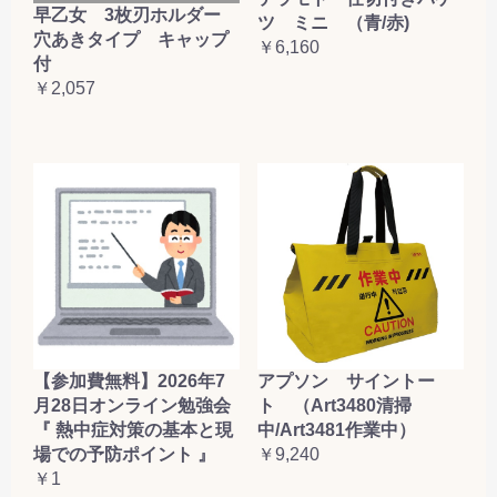
早乙女 3枚刃ホルダー
ツ ミニ （青/赤)
穴あきタイプ キャップ
￥6,160
付
￥2,057
【参加費無料】2026年7
アプソン サイントー
月28日オンライン勉強会
ト （Art3480清掃
『 熱中症対策の基本と現
中/Art3481作業中）
場での予防ポイント 』
￥9,240
￥1