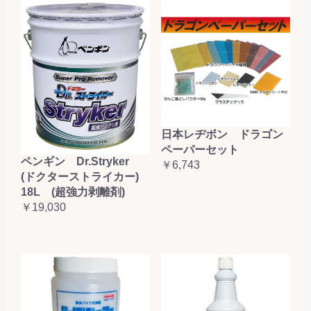
日本レヂボン ドラゴン
ペーパーセット
ペンギン Dr.Stryker
￥6,743
(ドクターストライカー)
18L (超強力剥離剤)
￥19,030