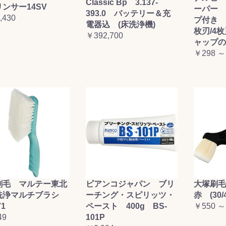
Classic Bp 3.137-
ンサー14SV
ーパー 
393.0 バッテリー＆充
,430
プ付き (
電器込 (床洗浄機)
枚刃/4
￥392,700
ャップの
￥298 ～
刷毛 マルテー東北
ビアンコジャパン ブリ
大塚刷
洗浄マルチブラシ
ーチング・スピリッツ・
赤 (30/4
71
ペースト 400g BS-
￥550 ～
49
101P