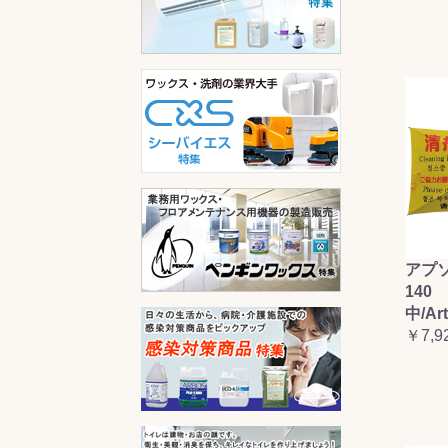
アプ
140 
中/Ar
￥7,9