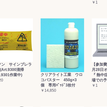
￥1
ソン サインブレラ
【参加費
(Art.9300清掃
月28日
クリアライト工業 ウロ
t.9301作業中)
『 熱中
コバスター 450g×3
20
場での予
個 専用ﾊﾟｯﾄﾞ3枚付
￥1
￥14,850