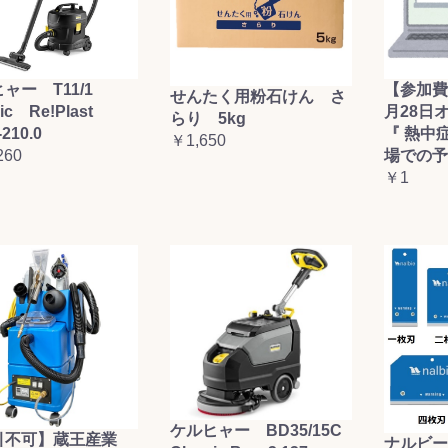
ャー T11/1
【参加費
せんたく用粉石けん さ
sic Re!Plast
月28日
らり 5kg
-210.0
『 熱中
￥1,650
260
場での予
￥1
ケルヒャー BD35/15C
引不可】蔵王産業
ナルビー