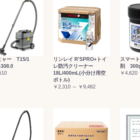
ャー T15/1
リンレイ R'SPRO+トイ
スマート
-308.0
レ防汚クリーナー
剤 300
510
18L/400mL(小分け用空
￥4,620
ボトル)
￥2,310 ～ ￥9,482