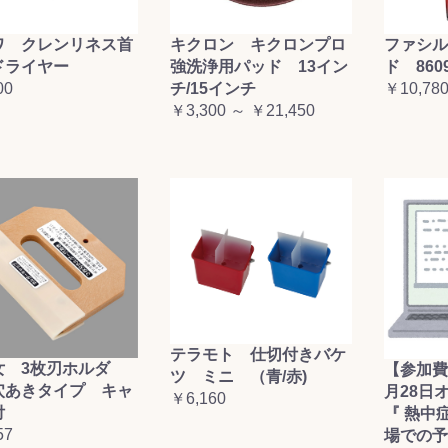
ワ クレンリネス首
キクロン キクロンプロ
ファシル
ドライヤー
強洗浄用パッド 13イン
ド 860
00
チ/15インチ
￥10,78
￥3,300 ～ ￥21,450
テラモト 仕切付きバケ
女 3枚刃ホルダ
【参加費
ツ ミニ （青/赤)
穴あきタイプ キャ
月28日
￥6,160
付
『 熱中
57
場での予