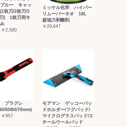
ブルー キャッ
ミッケル化学 ハイパー
1枚刃/2枚刃/3
リムーバーネオ 18L
枚刃) 1枚刃用キ
超強力剥離剤
み
￥20,647
 ￥2,580
毛 プラグレ
モアマン ゲッコーパッ
0/50/60/70mm)
ドホルダー/フグパッド/
 ￥957
マイクログラスパッド/ス
チールウールバッド