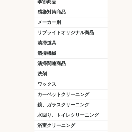
季節商品
感染対策商品
おう吐物
除菌洗剤
うがい薬
マスク
手洗い石鹸
手指消毒
手袋
メーカー別
クオリティ
ニイタカ
シーバイエス
リンレイ
ペンギンワックス
横浜油脂工業
ミッケル化学（旧：スイショウ
ユシロ化学
コニシ
つやげん
ダイカ商事
スリーエムジャパン
山崎産業
テラモト
セイワ
エトレー
ラバーメイド
ジャパックス
日本サニパック
ケルヒャー
マキタ
ショーワグローブ
花王
サラヤ
アルボース
コスケム
ミヤキ
紺商
信徳ポミー
樹脂ワック
下地剤
ドライメ
水性・半
油性ワッ
特殊用途
ニュート
天然石材
木床用ワ
床用クリ
剥離剤
植物油用
鉱物油用
その他
樹脂ワッ
水性・半
下地剤
特殊用途
ドライメ
クリーナ
ハクリ剤
石材床用
木床用商
日常管理
リブライトオリジナル商品
＆ユーホー）
脂仕上げ
ステム
コンクリ
脂ワック
LLオレンジクリーナー
LL油脂専用クリーナー
LLワックスモップ
LL-21
マーベラスiL
清掃道具
ほうき
ちりとり
モップ及び関連品
モップ
ハードフロア用ダストモップ
テラモト
その他
ワンタッチ
水切りドラ
その他アタ
関連商品
ワックス塗
清掃機械
(ワンタッチ
掃除機
高圧洗浄機
吸水機
カーペット用マシン
送風機
ポリッシャー
ポリッシャー・自動床洗浄機用
掃除機用紙パック
その他
ドライバ
アップラ
コードレ
階段用
スタンダ
高速回転
ハンディ
関連商品
清掃関連商品
パッド
ダストカート
台車
移動式バレット
脚立
モップハンガー
サインボード
光沢計
カーペット汚染度計
洗剤
床用表面洗浄剤
ハクリ剤
厨房用
工場用
石材用
サビ用
木材用
タイル用
外壁用
壁面用
手あか用
病院用
除菌用
ワックス
樹脂ワックス
半樹脂ワックス
フローリング用
病院用ワックス
中性ワックス
石材用
木床用
その他
シーバイエス
リンレイ
ペンギンワック
コニシ
スイショウ
ユシロ
信徳ポミー
その他
カーペットクリーニング
洗剤
ブラシ
パット
その他
ガム除去剤
シミ抜き剤
鏡、ガラスクリーニング
ガラスワイパー
シャンパー(ウオッシャー)
ガラススクイジー
ケレン
ツールホルダー
洗剤
天井・高所作業
うろこ取り
水回り、トイレクリーニング
洗剤
尿石除去剤
水アカ除去剤
排水管つまり除去剤
消臭・防臭剤
道具
ブラシ
ラバーカップ
水アカ除去
浴室クリーニング