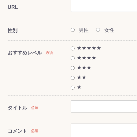
URL
男性
女性
性別
ス(一般製品)
ンテナンス用樹
樹脂製品
クス
製品
ラ フロアケアシ
用・テラゾー・
ックス
ーナー
クリーナー
クリーナー
クス
樹脂製品
製品
ンテナンス用樹
ー製品
商品
品
商品
剤
ート用
ス
★★★★★
おすすめレベル
必須
式モップ
イヤー
ッチメント
布
★★★★
式用)
キューム
イトバキューム
スタイプ
ード
ポリッシャー
★★★
★★
★
ス
タイトル
必須
コメント
必須