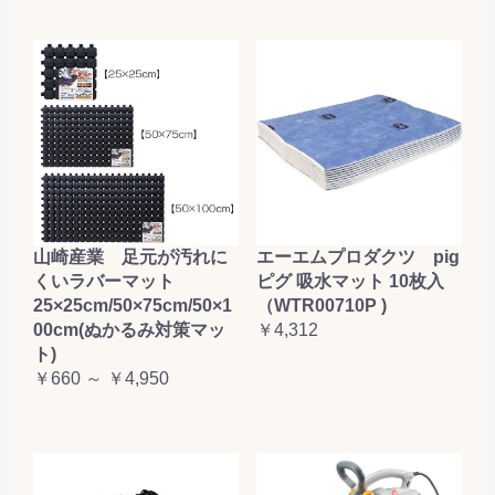
山崎産業 足元が汚れに
エーエムプロダクツ pig
くいラバーマット
ピグ 吸水マット 10枚入
25×25cm/50×75cm/50×1
（WTR00710P )
00cm(ぬかるみ対策マッ
￥4,312
ト)
￥660 ～ ￥4,950