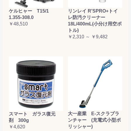
ケルヒャー T15/1
リンレイ R'SPRO+トイ
1.355-308.0
レ防汚クリーナー
￥48,510
18L/400mL(小分け用空ボ
トル)
￥2,310 ～ ￥9,482
大一産業 E-スクラブラ
スマート ガラス復元
ンチャー (充電式小型ポ
剤 300g
リッシャー)
￥4,620