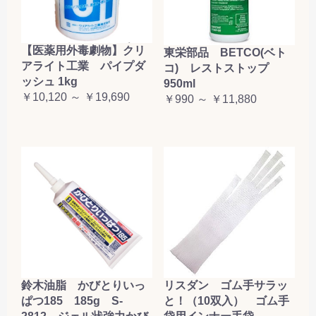
【医薬用外毒劇物】クリ
東栄部品 BETCO(ベト
アライト工業 パイプダ
コ) レストストップ
ッシュ 1kg
950ml
￥10,120 ～ ￥19,690
￥990 ～ ￥11,880
鈴木油脂 かびとりいっ
リスダン ゴム手サラッ
ぱつ185 185g S-
と！（10双入） ゴム手