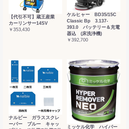
ケルヒャー BD35/15C
【代引不可】蔵王産業
Classic Bp 3.137-
カーリンサー14SV
393.0 バッテリー＆充電
￥353,430
器込 (床洗浄機)
￥392,700
ナルビー ガラススクレ
ーパー ブルー キャッ
ミッケル化学 ハイパー