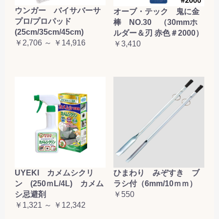
ウンガー バイサバーサ
オーブ・テック 鬼に金
プロ/プロパッド
棒 NO.30 （30mmホ
(25cm/35cm/45cm)
ルダー＆刃 赤色＃2000）
￥2,706 ～ ￥14,916
￥3,410
UYEKI カメムシクリ
ひまわり みぞすき ブ
ン (250ｍL/4L) カメム
ラシ付（6mm/10ｍｍ）
シ忌避剤
￥550
￥1,321 ～ ￥12,342