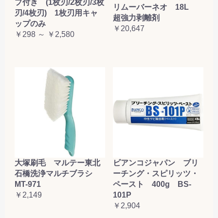
プ付き (1枚刃/2枚刃/3枚
リムーバーネオ 18L
刃/4枚刃) 1枚刃用キャ
超強力剥離剤
ップのみ
￥20,647
￥298 ～ ￥2,580
大塚刷毛 マルテー東北
ビアンコジャパン ブリ
石橋洗浄マルチブラシ
ーチング・スピリッツ・
MT-971
ペースト 400g BS-
￥2,149
101P
￥2,904