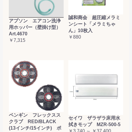
誠和商会 超圧縮メラミ
アプソン エアコン洗浄
ンシート「メラミちゃ
用ホッパー（壁掛け型）
ん」10枚入
Art.4670
￥880
￥7,315
ペンギン フレックスス
セイワ ザラザラ床用水
クラブ RED/BLACK
拭きモップ MZR-500-5
(13インチ/15インチ) ポ
￥3,740 ～ ￥37,400