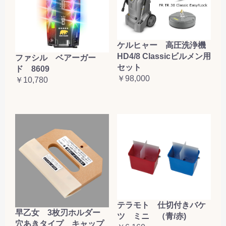
ケルヒャー 高圧洗浄機
HD4/8 Classicビルメン用
ファシル ベアーガー
セット
ド 8609
￥98,000
￥10,780
テラモト 仕切付きバケ
早乙女 3枚刃ホルダー
ツ ミニ （青/赤)
穴あきタイプ キャップ