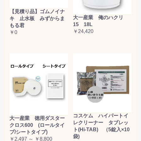
【見積り品】ゴムノイナ
大一産業 俺のハクリ
キ 止水板 みずからま
15 18L
もる君
￥24,420
￥0
コスケム ハイパートイ
大一産業 徳用ダスター
レクリーナー タブレッ
クロス600 (ロールタイ
ト(Hi-TAB) （5錠入×10
プ/シートタイプ)
袋)
￥2,497 ～ ￥8,800