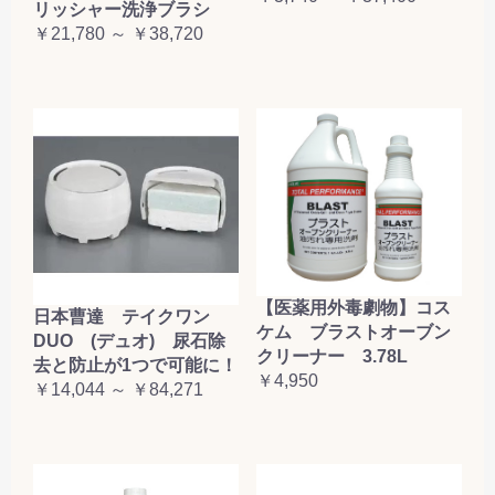
リッシャー洗浄ブラシ
￥21,780 ～ ￥38,720
【医薬用外毒劇物】コス
日本曹達 テイクワン
ケム ブラストオーブン
DUO (デュオ) 尿石除
クリーナー 3.78L
去と防止が1つで可能に！
￥4,950
￥14,044 ～ ￥84,271