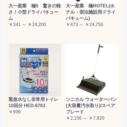
大一産業 極5 驚きの軽
大一産業 極HOTEL(ホ
さ！小型ドライバキュー
テル・宿泊施設用ドライ
ム
バキューム)
￥341 ～ ￥24,200
￥473 ～ ￥24,750
緊急水なし非常用トイレ
ソニカル ウォーターパン
10回分 HED-6763
(大容量汚水取り)/スペア
￥999
ブレード
￥2,156 ～ ￥7,920