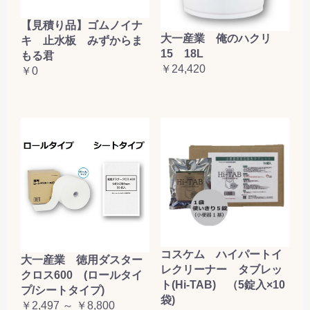
【見積り品】ゴムノイナ
大一産業 俺のハクリ
キ 止水板 みずからま
15 18L
もる君
￥24,420
￥0
コスケム ハイパートイ
大一産業 徳用ダスター
レクリーナー タブレッ
クロス600 (ロールタイ
ト(Hi-TAB) （5錠入×10
プ/シートタイプ)
袋)
￥2,497 ～ ￥8,800