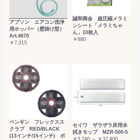
誠和商会 超圧縮メラミ
アプソン エアコン洗浄
ンシート「メラミちゃ
用ホッパー（壁掛け型）
ん」10枚入
Art.4670
￥880
￥7,315
ペンギン フレックスス
セイワ ザラザラ床用水
クラブ RED/BLACK
拭きモップ MZR-500-5
(13インチ/15インチ) ポ
￥3,740 ～ ￥37,400