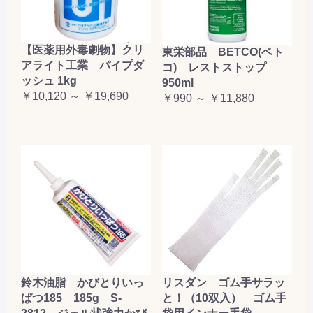
【医薬用外毒劇物】クリ
東栄部品 BETCO(ベト
アライト工業 パイプダ
コ) レストストップ
ッシュ 1kg
950ml
￥10,120 ～ ￥19,690
￥990 ～ ￥11,880
鈴木油脂 かびとりいっ
リスダン ゴム手サラッ
ぱつ185 185g S-
と！（10双入） ゴム手