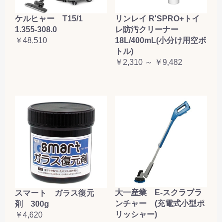
ケルヒャー T15/1
リンレイ R'SPRO+トイ
1.355-308.0
レ防汚クリーナー
￥48,510
18L/400mL(小分け用空ボ
トル)
￥2,310 ～ ￥9,482
大一産業 E-スクラブラ
スマート ガラス復元
ンチャー (充電式小型ポ
剤 300g
リッシャー)
￥4,620