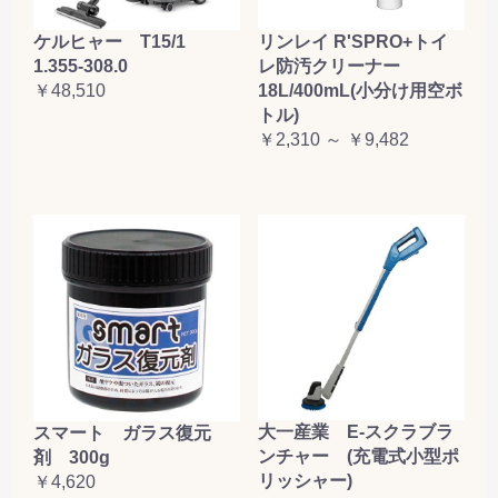
ケルヒャー T15/1
リンレイ R'SPRO+トイ
1.355-308.0
レ防汚クリーナー
￥48,510
18L/400mL(小分け用空ボ
トル)
￥2,310 ～ ￥9,482
大一産業 E-スクラブラ
スマート ガラス復元
ンチャー (充電式小型ポ
剤 300g
リッシャー)
￥4,620