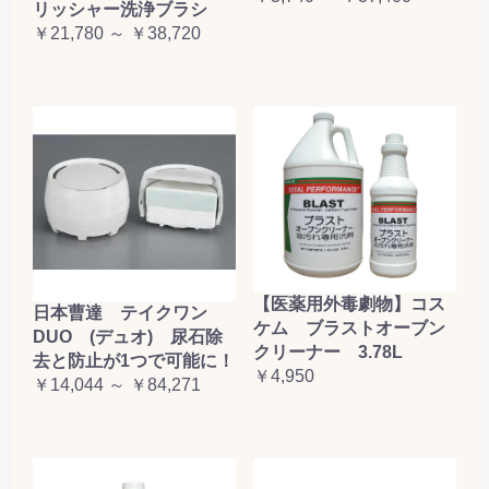
リッシャー洗浄ブラシ
￥21,780 ～ ￥38,720
【医薬用外毒劇物】コス
日本曹達 テイクワン
ケム ブラストオーブン
DUO (デュオ) 尿石除
クリーナー 3.78L
去と防止が1つで可能に！
￥4,950
￥14,044 ～ ￥84,271