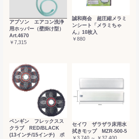
誠和商会 超圧縮メラミ
アプソン エアコン洗浄
ンシート「メラミちゃ
用ホッパー（壁掛け型）
ん」10枚入
Art.4670
￥880
￥7,315
ペンギン フレックスス
セイワ ザラザラ床用水
クラブ RED/BLACK
拭きモップ MZR-500-5
(13インチ/15インチ) ポ
￥3,740 ～ ￥37,400