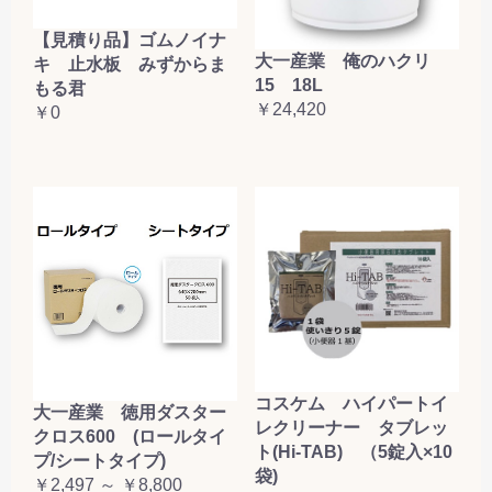
【見積り品】ゴムノイナ
大一産業 俺のハクリ
キ 止水板 みずからま
15 18L
もる君
￥24,420
￥0
コスケム ハイパートイ
大一産業 徳用ダスター
レクリーナー タブレッ
クロス600 (ロールタイ
ト(Hi-TAB) （5錠入×10
プ/シートタイプ)
袋)
￥2,497 ～ ￥8,800