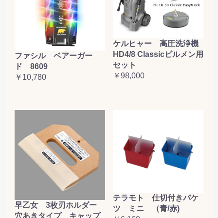
ケルヒャー 高圧洗浄機
HD4/8 Classicビルメン用
ファシル ベアーガー
セット
ド 8609
￥98,000
￥10,780
テラモト 仕切付きバケ
早乙女 3枚刃ホルダー
ツ ミニ （青/赤)
穴あきタイプ キャップ