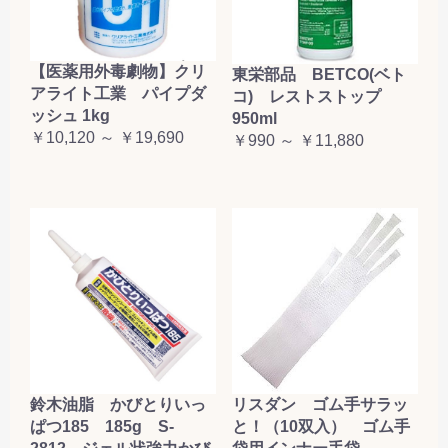
【医薬用外毒劇物】クリ
東栄部品 BETCO(ベト
アライト工業 パイプダ
コ) レストストップ
ッシュ 1kg
950ml
￥10,120 ～ ￥19,690
￥990 ～ ￥11,880
鈴木油脂 かびとりいっ
リスダン ゴム手サラッ
ぱつ185 185g S-
と！（10双入） ゴム手