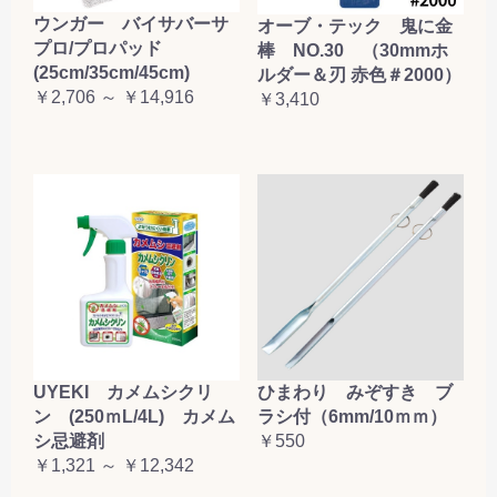
ウンガー バイサバーサ
オーブ・テック 鬼に金
プロ/プロパッド
棒 NO.30 （30mmホ
(25cm/35cm/45cm)
ルダー＆刃 赤色＃2000）
￥2,706 ～ ￥14,916
￥3,410
UYEKI カメムシクリ
ひまわり みぞすき ブ
ン (250ｍL/4L) カメム
ラシ付（6mm/10ｍｍ）
シ忌避剤
￥550
￥1,321 ～ ￥12,342