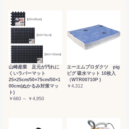
山崎産業 足元が汚れに
エーエムプロダクツ pig
くいラバーマット
ピグ 吸水マット 10枚入
25×25cm/50×75cm/50×1
（WTR00710P )
00cm(ぬかるみ対策マッ
￥4,312
ト)
￥660 ～ ￥4,950