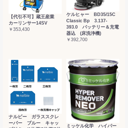
ケルヒャー BD35/15C
【代引不可】蔵王産業
Classic Bp 3.137-
カーリンサー14SV
393.0 バッテリー＆充電
￥353,430
器込 (床洗浄機)
￥392,700
ナルビー ガラススクレ
ーパー ブルー キャッ
ミッケル化学 ハイパー