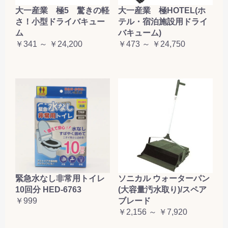
大一産業 極5 驚きの軽
大一産業 極HOTEL(ホ
さ！小型ドライバキュー
テル・宿泊施設用ドライ
ム
バキューム)
￥341 ～ ￥24,200
￥473 ～ ￥24,750
緊急水なし非常用トイレ
ソニカル ウォーターパン
10回分 HED-6763
(大容量汚水取り)/スペア
￥999
ブレード
￥2,156 ～ ￥7,920