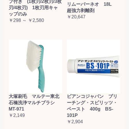
プ付き (1枚刃/2枚刃/3枚
リムーバーネオ 18L
刃/4枚刃) 1枚刃用キャ
超強力剥離剤
ップのみ
￥20,647
￥298 ～ ￥2,580
大塚刷毛 マルテー東北
ビアンコジャパン ブリ
石橋洗浄マルチブラシ
ーチング・スピリッツ・
MT-971
ペースト 400g BS-
￥2,149
101P
￥2,904