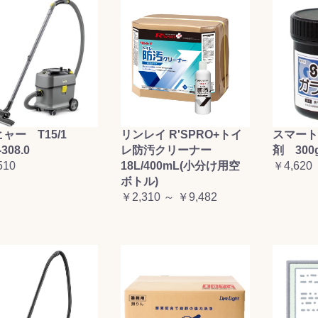
ャー T15/1
リンレイ R'SPRO+トイ
スマート
-308.0
レ防汚クリーナー
剤 300
510
18L/400mL(小分け用空
￥4,620
ボトル)
￥2,310 ～ ￥9,482