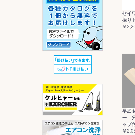
セイ
振り
￥2,2
早乙
ー 
ップ
￥2,0