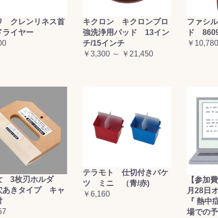
ワ クレンリネス首
キクロン キクロンプロ
ファシル
ドライヤー
強洗浄用パッド 13イン
ド 860
00
チ/15インチ
￥10,78
￥3,300 ～ ￥21,450
テラモト 仕切付きバケ
女 3枚刃ホルダ
【参加費
ツ ミニ （青/赤)
穴あきタイプ キャ
月28日
￥6,160
付
『 熱中
57
場での予