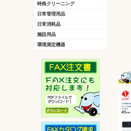
洗剤
道具
バスクリーナー
カビ取り剤
スポンジ
特殊クリーニング
石材
エアコン
外壁
その他
洗浄剤
リンス&中和剤
洗浄ツール
洗浄シート
洗浄
道具
日常管理用品
剤
クリーナー
洗濯用洗剤
油汚れ落とし
サビ取り剤
タバコ専用消臭
日常消耗品
トイレットペーパー
ペーパータオル
便座除菌クリーナー
ポリ袋
施設用品
マット・他
ベンチ
灰皿
傘立
くず入れ
環境測定機器
残留塩素測定器
空気環境測定器
粉じん計
風速計
温湿度計