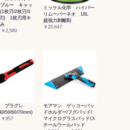
ブルー キャッ
ミッケル化学 ハイパー
1枚刃/2枚刃/3
リムーバーネオ 18L
枚刃) 1枚刃用キ
超強力剥離剤
み
￥20,647
 ￥2,580
毛 プラグレ
モアマン ゲッコーパッ
0/50/60/70mm)
ドホルダー/フグパッド/
 ￥957
マイクログラスパッド/ス
チールウールバッド