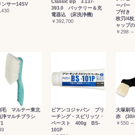
Classic Bp 3.137-
ンサー14SV
ーパー 
393.0 バッテリー＆充
,430
プ付き (
電器込 (床洗浄機)
枚刃/4
￥392,700
ャップの
￥298 ～
刷毛 マルテー東北
ビアンコジャパン ブリ
大塚刷
洗浄マルチブラシ
ーチング・スピリッツ・
赤 (30/4
71
ペースト 400g BS-
￥550 ～
49
101P