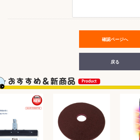
&前処理
確認ページへ
戻る