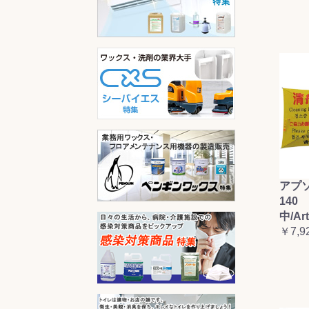
アプ
140 
中/Ar
￥7,9