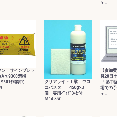
￥1
ソン サインブレラ
【参加費
(Art.9300清掃
月28日
クリアライト工業 ウロ
t.9301作業中)
『 熱中
コバスター 450g×3
20
場での予
個 専用ﾊﾟｯﾄﾞ3枚付
￥1
￥14,850