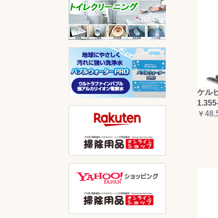
ケルヒ
1.355
￥48,