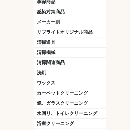
季節商品
感染対策商品
おう吐物
除菌洗剤
うがい薬
マスク
手洗い石鹸
手指消毒
手袋
メーカー別
クオリティ
ニイタカ
シーバイエス
リンレイ
ペンギンワックス
横浜油脂工業
ミッケル化学（旧：スイショウ
ユシロ化学
コニシ
つやげん
ダイカ商事
スリーエムジャパン
山崎産業
テラモト
セイワ
エトレー
ラバーメイド
ジャパックス
日本サニパック
ケルヒャー
マキタ
ショーワグローブ
花王
サラヤ
アルボース
コスケム
ミヤキ
紺商
信徳ポミー
樹脂ワック
下地剤
ドライメ
水性・半
油性ワッ
特殊用途
ニュート
天然石材
木床用ワ
床用クリ
剥離剤
植物油用
鉱物油用
その他
樹脂ワッ
水性・半
下地剤
特殊用途
ドライメ
クリーナ
ハクリ剤
石材床用
木床用商
日常管理
リブライトオリジナル商品
＆ユーホー）
脂仕上げ
ステム
コンクリ
脂ワック
LLオレンジクリーナー
LL油脂専用クリーナー
LLワックスモップ
LL-21
マーベラスiL
清掃道具
ほうき
ちりとり
モップ及び関連品
モップ
ハードフロア用ダストモップ
テラモト
その他
ワンタッチ
水切りドラ
その他アタ
関連商品
ワックス塗
清掃機械
(ワンタッチ
掃除機
高圧洗浄機
吸水機
カーペット用マシン
送風機
ポリッシャー
ポリッシャー・自動床洗浄機用
掃除機用紙パック
その他
ドライバ
アップラ
コードレ
階段用
スタンダ
高速回転
ハンディ
関連商品
清掃関連商品
パッド
ダストカート
台車
移動式バレット
脚立
モップハンガー
サインボード
光沢計
カーペット汚染度計
洗剤
床用表面洗浄剤
ハクリ剤
厨房用
工場用
石材用
サビ用
木材用
タイル用
外壁用
壁面用
手あか用
病院用
除菌用
ワックス
樹脂ワックス
半樹脂ワックス
フローリング用
病院用ワックス
中性ワックス
石材用
木床用
その他
シーバイエス
リンレイ
ペンギンワック
コニシ
スイショウ
ユシロ
信徳ポミー
その他
カーペットクリーニング
洗剤
ブラシ
パット
その他
ガム除去剤
シミ抜き剤
鏡、ガラスクリーニング
ガラスワイパー
シャンパー(ウオッシャー)
ガラススクイジー
ケレン
ツールホルダー
洗剤
天井・高所作業
うろこ取り
水回り、トイレクリーニング
洗剤
尿石除去剤
水アカ除去剤
排水管つまり除去剤
消臭・防臭剤
道具
ブラシ
ラバーカップ
水アカ除去
浴室クリーニング