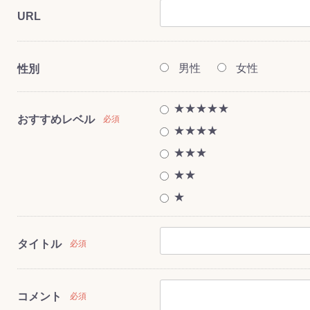
URL
男性
女性
性別
ス(一般製品)
ンテナンス用樹
樹脂製品
クス
製品
ラ フロアケアシ
用・テラゾー・
ックス
ーナー
クリーナー
クリーナー
クス
樹脂製品
製品
ンテナンス用樹
ー製品
商品
品
商品
剤
ート用
ス
★★★★★
おすすめレベル
必須
式モップ
イヤー
ッチメント
布
★★★★
式用)
キューム
イトバキューム
スタイプ
ード
ポリッシャー
★★★
★★
★
ス
タイトル
必須
コメント
必須