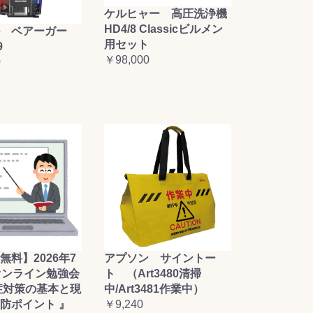
ケルヒャー 高圧洗浄機
HD4/8 Classicビルメン
 ベアーガー
用セット
9
￥98,000
0
無料】2026年7
アプソン サイントー
オンライン勉強会
ト （Art3480清掃
症対策の基本と現
中/Art3481作業中）
防ポイント 』
￥9,240