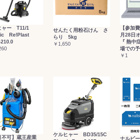
ャー T11/1
【参加費
せんたく用粉石けん さ
sic Re!Plast
月28日
らり 5kg
-210.0
『 熱中
￥1,650
260
場での予
￥1
ケルヒャー BD35/15C
引不可】蔵王産業
ナルビー