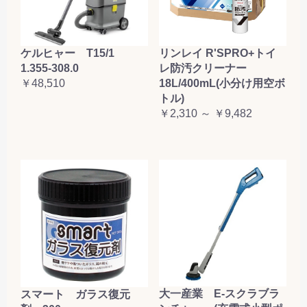
ケルヒャー T15/1
リンレイ R'SPRO+トイ
1.355-308.0
レ防汚クリーナー
￥48,510
18L/400mL(小分け用空ボ
トル)
￥2,310 ～ ￥9,482
大一産業 E-スクラブラ
スマート ガラス復元