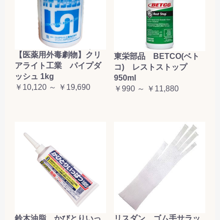
【医薬用外毒劇物】クリ
東栄部品 BETCO(ベト
アライト工業 パイプダ
コ) レストストップ
ッシュ 1kg
950ml
￥10,120 ～ ￥19,690
￥990 ～ ￥11,880
鈴木油脂 かびとりいっ
リスダン ゴム手サラッ