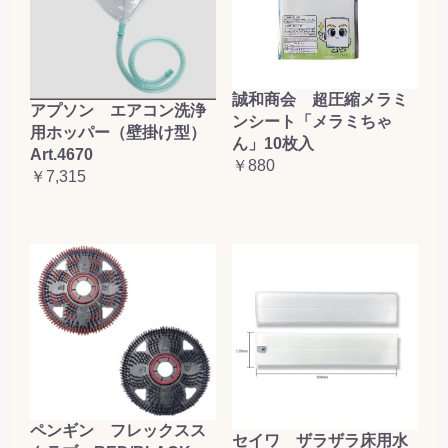
誠和商会 超圧縮メラミ
アプソン エアコン洗浄
ンシート「メラミちゃ
用ホッパー（壁掛け型）
ん」10枚入
Art.4670
￥880
￥7,315
ペンギン フレックスス
セイワ ザラザラ床用水