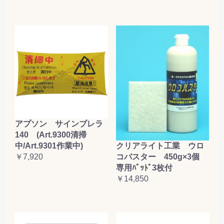
アプソン サインブレラ
140 (Art.9300清掃
クリアライト工業 ウロ
中/Art.9301作業中)
コバスター 450g×3個
￥7,920
専用ﾊﾟｯﾄﾞ3枚付
￥14,850