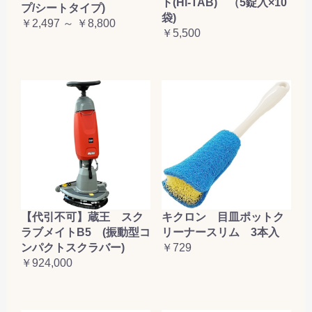
ト(Hi-TAB) （5錠入×10
プ/シートタイプ)
袋)
￥2,497 ～ ￥8,800
￥5,500
【代引不可】蔵王 スク
キクロン 目皿ポットク
ラブメイトB5 (振動型コ
リーナースリム 3本入
ンパクトスクラバー)
￥729
￥924,000