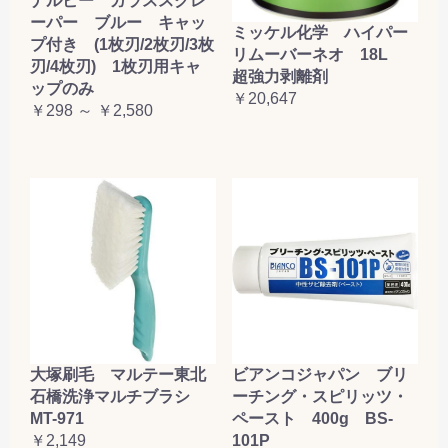
ナルビー ガラススクレ
ーパー ブルー キャッ
ミッケル化学 ハイパー
プ付き (1枚刃/2枚刃/3枚
リムーバーネオ 18L
刃/4枚刃) 1枚刃用キャ
超強力剥離剤
ップのみ
￥20,647
￥298 ～ ￥2,580
大塚刷毛 マルテー東北
ビアンコジャパン ブリ
石橋洗浄マルチブラシ
ーチング・スピリッツ・
MT-971
ペースト 400g BS-
￥2,149
101P