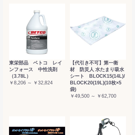
東栄部品 ベトコ レイ
【代引き不可】第一衛
ンフォース 中性洗剤
材 防災人 水たまり吸水
（3.78L）
シート BLOCK15(14L)/
￥8,206 ～ ￥32,824
BLOCK20(19L)(10枚×5
袋)
￥49,500 ～ ￥62,700