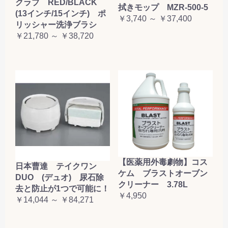
クラブ RED/BLACK
拭きモップ MZR-500-5
(13インチ/15インチ) ポ
￥3,740 ～ ￥37,400
リッシャー洗浄ブラシ
￥21,780 ～ ￥38,720
【医薬用外毒劇物】コス
日本曹達 テイクワン
ケム ブラストオーブン
DUO (デュオ) 尿石除
クリーナー 3.78L
去と防止が1つで可能に！
￥4,950
￥14,044 ～ ￥84,271