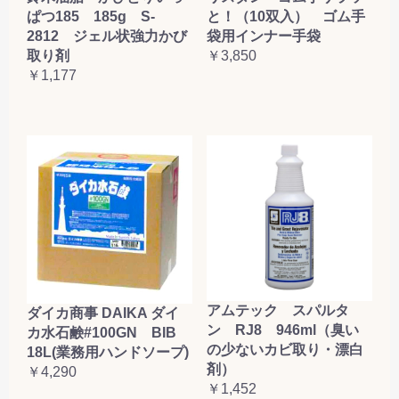
ぱつ185 185g S-
と！（10双入） ゴム手
2812 ジェル状強力かび
袋用インナー手袋
取り剤
￥3,850
￥1,177
アムテック スパルタ
ダイカ商事 DAIKA ダイ
ン RJ8 946ml（臭い
カ水石鹸#100GN BIB
の少ないカビ取り・漂白
18L(業務用ハンドソープ)
剤）
￥4,290
￥1,452