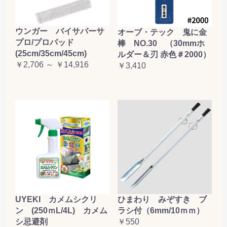
ウンガー バイサバーサ
オーブ・テック 鬼に金
プロ/プロパッド
棒 NO.30 （30mmホ
(25cm/35cm/45cm)
ルダー＆刃 赤色＃2000）
￥2,706 ～ ￥14,916
￥3,410
UYEKI カメムシクリ
ひまわり みぞすき ブ
ン (250ｍL/4L) カメム
ラシ付（6mm/10ｍｍ）
シ忌避剤
￥550