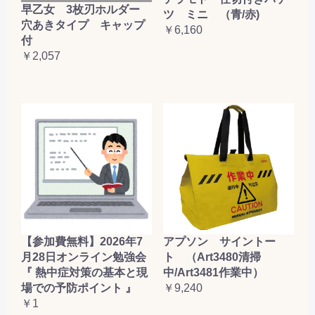
早乙女 3枚刃ホルダー
ツ ミニ （青/赤)
穴あきタイプ キャップ
￥6,160
付
￥2,057
【参加費無料】2026年7
アプソン サイントー
月28日オンライン勉強会
ト （Art3480清掃
『 熱中症対策の基本と現
中/Art3481作業中）
場での予防ポイント 』
￥9,240
￥1