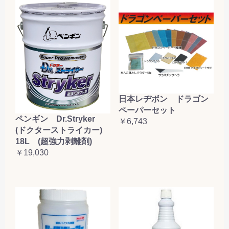
日本レヂボン ドラゴン
ペーパーセット
ペンギン Dr.Stryker
￥6,743
(ドクターストライカー)
18L (超強力剥離剤)
￥19,030