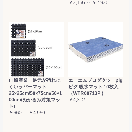
￥2,156 ～ ￥7,920
山崎産業 足元が汚れに
エーエムプロダクツ pig
くいラバーマット
ピグ 吸水マット 10枚入
25×25cm/50×75cm/50×1
（WTR00710P )
00cm(ぬかるみ対策マッ
￥4,312
ト)
￥660 ～ ￥4,950