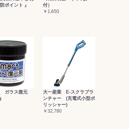
防ポイント 』
付）
￥1,650
大一産業 E-スクラブラ
 ガラス復元
ンチャー (充電式小型ポ
g
リッシャー)
￥32,780