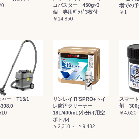
コバスター 450g×3
20
場での予
お買い物を続ける
カートへ進む
個 専用ﾊﾟｯﾄﾞ3枚付
￥1
￥14,850
ャー T15/1
リンレイ R'SPRO+トイ
スマート
-308.0
レ防汚クリーナー
剤 300
510
18L/400mL(小分け用空
￥4,620
ボトル)
￥2,310 ～ ￥9,482