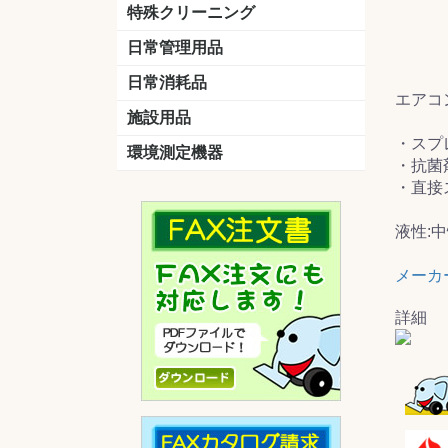
洗剤
道具
バスクリーナー
カビ取り剤
スポンジ
特殊クリーニング
石材
エアコン
外壁
その他
洗浄剤
リンス&中和剤
洗浄ツール
洗浄シート
洗浄
道具
日常管理用品
剤
クリーナー
洗濯用洗剤
油汚れ落とし
サビ取り剤
タバコ専用消臭
日常消耗品
エアコ
トイレットペーパー
ペーパータオル
便座除菌クリーナー
ポリ袋
施設用品
・スプ
マット・他
ベンチ
灰皿
傘立
くず入れ
環境測定機器
・抗菌
残留塩素測定器
空気環境測定器
粉じん計
風速計
温湿度計
・直接
液性:
メーカ
詳細