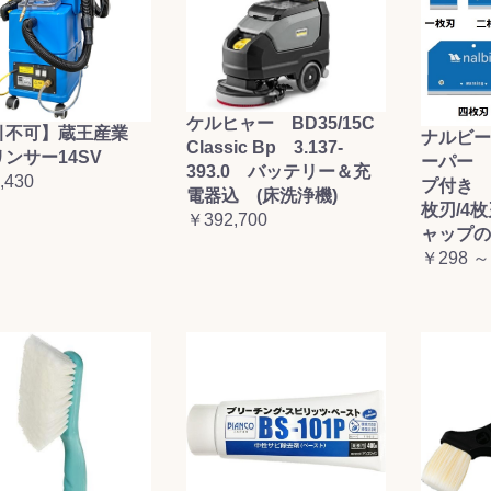
ケルヒャー BD35/15C
引不可】蔵王産業
ナルビー
Classic Bp 3.137-
ンサー14SV
ーパー 
393.0 バッテリー＆充
,430
プ付き (
電器込 (床洗浄機)
枚刃/4
￥392,700
ャップの
￥298 ～