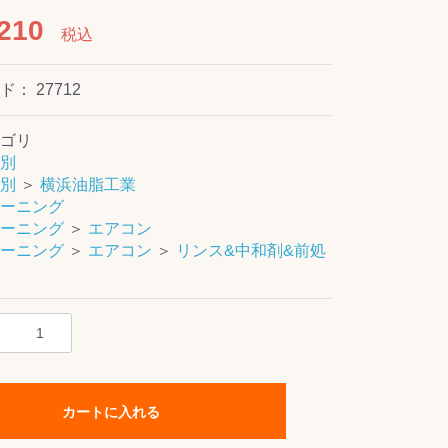
210
税込
ード：
27712
ゴリ
別
別
＞
横浜油脂工業
ーニング
ーニング
＞
エアコン
ーニング
＞
エアコン
＞
リンス&中和剤&前処
カートに入れる