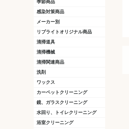
季節商品
感染対策商品
おう吐物
除菌洗剤
うがい薬
マスク
手洗い石鹸
手指消毒
手袋
メーカー別
クオリティ
ニイタカ
シーバイエス
リンレイ
ペンギンワックス
横浜油脂工業
ミッケル化学（旧：スイショウ
ユシロ化学
コニシ
つやげん
ダイカ商事
スリーエムジャパン
山崎産業
テラモト
セイワ
エトレー
ラバーメイド
ジャパックス
日本サニパック
ケルヒャー
マキタ
ショーワグローブ
花王
サラヤ
アルボース
コスケム
ミヤキ
紺商
信徳ポミー
樹脂ワック
下地剤
ドライメ
水性・半
油性ワッ
特殊用途
ニュート
天然石材
木床用ワ
床用クリ
剥離剤
植物油用
鉱物油用
その他
樹脂ワッ
水性・半
下地剤
特殊用途
ドライメ
クリーナ
ハクリ剤
石材床用
木床用商
日常管理
リブライトオリジナル商品
＆ユーホー）
脂仕上げ
ステム
コンクリ
脂ワック
LLオレンジクリーナー
LL油脂専用クリーナー
LLワックスモップ
LL-21
マーベラスiL
清掃道具
ほうき
ちりとり
モップ及び関連品
モップ
ハードフロア用ダストモップ
テラモト
その他
ワンタッチ
水切りドラ
その他アタ
関連商品
ワックス塗
清掃機械
(ワンタッチ
掃除機
高圧洗浄機
吸水機
カーペット用マシン
送風機
ポリッシャー
ポリッシャー・自動床洗浄機用
掃除機用紙パック
その他
ドライバ
アップラ
コードレ
階段用
スタンダ
高速回転
ハンディ
関連商品
清掃関連商品
パッド
ダストカート
台車
移動式バレット
脚立
モップハンガー
サインボード
光沢計
カーペット汚染度計
洗剤
床用表面洗浄剤
ハクリ剤
厨房用
工場用
石材用
サビ用
木材用
タイル用
外壁用
壁面用
手あか用
病院用
除菌用
ワックス
樹脂ワックス
半樹脂ワックス
フローリング用
病院用ワックス
中性ワックス
石材用
木床用
その他
シーバイエス
リンレイ
ペンギンワック
コニシ
スイショウ
ユシロ
信徳ポミー
その他
カーペットクリーニング
洗剤
ブラシ
パット
その他
ガム除去剤
シミ抜き剤
鏡、ガラスクリーニング
ガラスワイパー
シャンパー(ウオッシャー)
ガラススクイジー
ケレン
ツールホルダー
洗剤
天井・高所作業
うろこ取り
水回り、トイレクリーニング
洗剤
尿石除去剤
水アカ除去剤
排水管つまり除去剤
消臭・防臭剤
道具
ブラシ
ラバーカップ
水アカ除去
浴室クリーニング