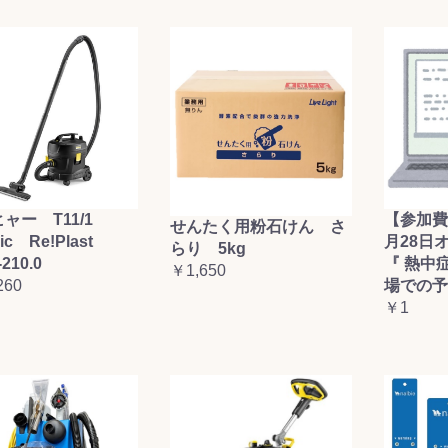
ャー T11/1
【参加費
せんたく用粉石けん さ
sic Re!Plast
月28日
らり 5kg
-210.0
『 熱中
￥1,650
260
場での予
￥1