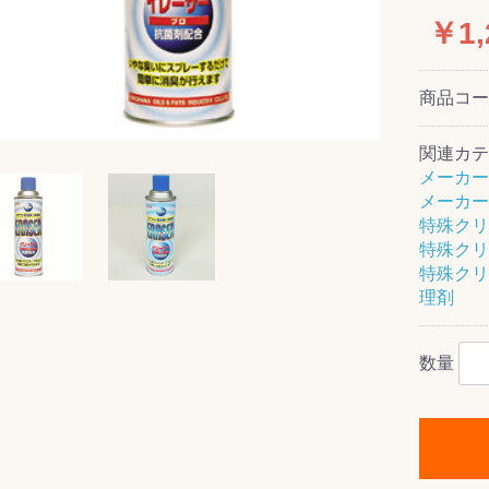
￥1,
商品コ
ス(一般製品)
ンテナンス用樹
樹脂製品
クス
製品
ラ フロアケアシ
用・テラゾー・
ックス
ーナー
クリーナー
クリーナー
クス
樹脂製品
製品
ンテナンス用樹
ー製品
商品
品
商品
剤
ート用
ス
関連カテ
メーカー
式モップ
イヤー
ッチメント
布
メーカー
式用)
特殊クリ
キューム
イトバキューム
スタイプ
ード
ポリッシャー
特殊クリ
特殊クリ
理剤
ス
数量