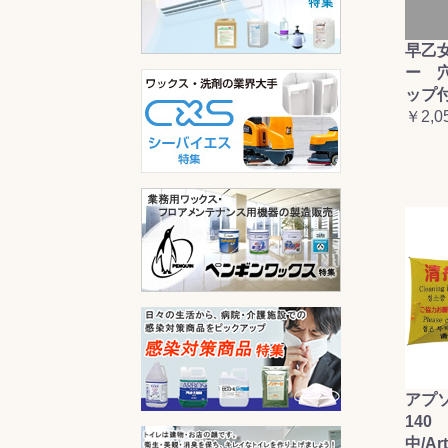
早乙
ー 
ップ
￥2,0
アプ
140 
中/Ar