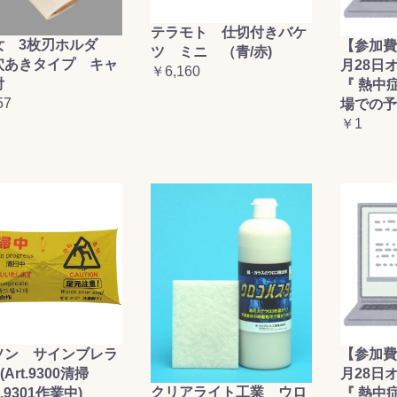
テラモト 仕切付きバケ
女 3枚刃ホルダ
【参加費
ツ ミニ （青/赤)
穴あきタイプ キャ
月28日
￥6,160
付
『 熱中
57
場での予
￥1
ソン サインブレラ
【参加費
(Art.9300清掃
月28日
クリアライト工業 ウロ
t.9301作業中)
『 熱中