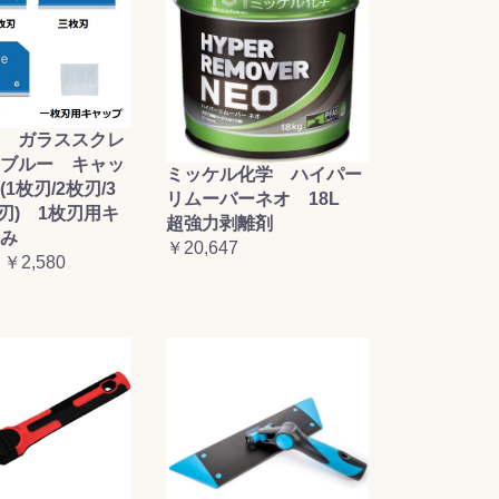
 ガラススクレ
ブルー キャッ
ミッケル化学 ハイパー
1枚刃/2枚刃/3
リムーバーネオ 18L
枚刃) 1枚刃用キ
超強力剥離剤
み
￥20,647
 ￥2,580