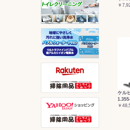
￥7,9
ケルヒ
1.355
￥48,