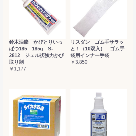
鈴木油脂 かびとりいっ
リスダン ゴム手サラッ
ぱつ185 185g S-
と！（10双入） ゴム手
2812 ジェル状強力かび
袋用インナー手袋
取り剤
￥3,850
￥1,177