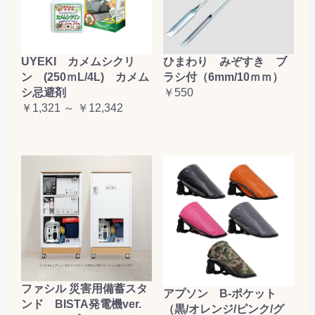
お買い物を続ける
カートへ進む
UYEKI カメムシクリ
ひまわり みぞすき ブ
ン (250ｍL/4L) カメム
ラシ付（6mm/10ｍｍ）
シ忌避剤
￥550
￥1,321 ～ ￥12,342
ファシル 災害用備蓄スタ
アプソン B-ポケット
ンド BISTA発電機ver.
（黒/オレンジ/ピンク/グ