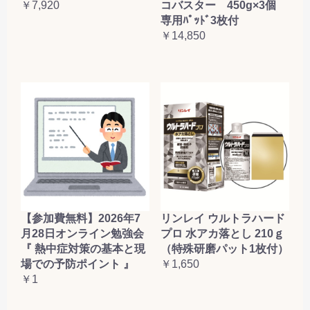
コバスター 450g×3個
￥7,920
専用ﾊﾟｯﾄﾞ3枚付
￥14,850
【参加費無料】2026年7
リンレイ ウルトラハード
月28日オンライン勉強会
プロ 水アカ落とし 210ｇ
『 熱中症対策の基本と現
（特殊研磨パット1枚付）
場での予防ポイント 』
￥1,650
￥1