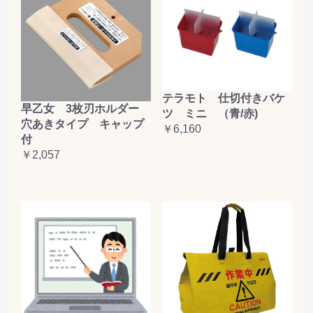
テラモト 仕切付きバケ
早乙女 3枚刃ホルダー
ツ ミニ （青/赤)
穴あきタイプ キャップ
￥6,160
付
￥2,057