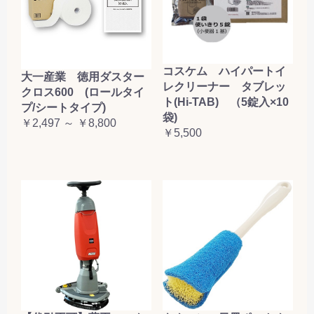
コスケム ハイパートイ
大一産業 徳用ダスター
レクリーナー タブレッ
クロス600 (ロールタイ
ト(Hi-TAB) （5錠入×10
プ/シートタイプ)
袋)
￥2,497 ～ ￥8,800
￥5,500