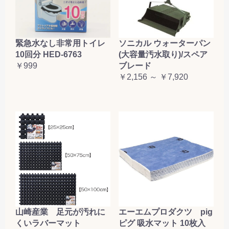
緊急水なし非常用トイレ
ソニカル ウォーターパン
10回分 HED-6763
(大容量汚水取り)/スペア
￥999
ブレード
￥2,156 ～ ￥7,920
山崎産業 足元が汚れに
エーエムプロダクツ pig
くいラバーマット
ピグ 吸水マット 10枚入