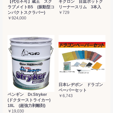
【代引不可】蔵王 スク
キクロン 目皿ポットク
ラブメイトB5 (振動型コ
リーナースリム 3本入
ンパクトスクラバー)
￥729
￥924,000
日本レヂボン ドラゴン
ペーパーセット
ペンギン Dr.Stryker
￥6,743
(ドクターストライカー)
18L (超強力剥離剤)
￥19,030