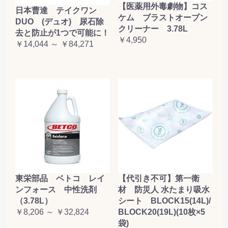
【医薬用外毒劇物】コス
日本曹達 テイクワン
ケム ブラストオーブン
DUO (デュオ) 尿石除
クリーナー 3.78L
去と防止が1つで可能に！
￥4,950
￥14,044 ～ ￥84,271
東栄部品 ベトコ レイ
【代引き不可】第一衛
ンフォース 中性洗剤
材 防災人 水たまり吸水
（3.78L）
シート BLOCK15(14L)/
￥8,206 ～ ￥32,824
BLOCK20(19L)(10枚×5
袋)