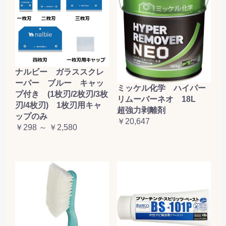
ナルビー ガラススクレ
ーパー ブルー キャッ
ミッケル化学 ハイパー
プ付き (1枚刃/2枚刃/3枚
リムーバーネオ 18L
刃/4枚刃) 1枚刃用キャ
超強力剥離剤
ップのみ
￥20,647
￥298 ～ ￥2,580