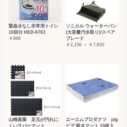
緊急水なし非常用トイレ
ソニカル ウォーターパン
10回分 HED-6763
(大容量汚水取り)/スペア
￥999
ブレード
￥2,156 ～ ￥7,920
山崎産業 足元が汚れに
エーエムプロダクツ pig
くいラバーマット
ピグ 吸水マット 10枚入