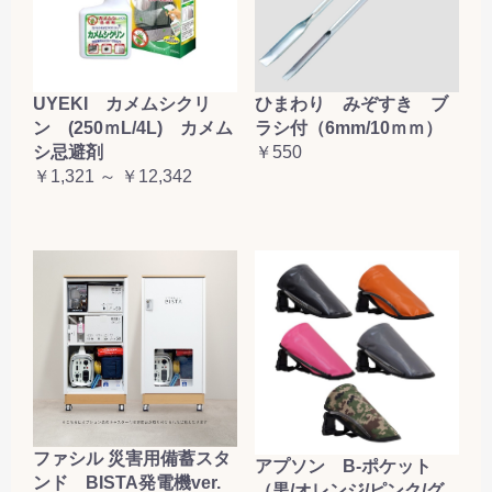
お買い物を続ける
カートへ進む
UYEKI カメムシクリ
ひまわり みぞすき ブ
ン (250ｍL/4L) カメム
ラシ付（6mm/10ｍｍ）
シ忌避剤
￥550
￥1,321 ～ ￥12,342
ファシル 災害用備蓄スタ
アプソン B-ポケット
ンド BISTA発電機ver.
（黒/オレンジ/ピンク/グ