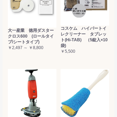
コスケム ハイパートイ
大一産業 徳用ダスター
レクリーナー タブレッ
クロス600 (ロールタイ
ト(Hi-TAB) （5錠入×10
プ/シートタイプ)
袋)
￥2,497 ～ ￥8,800
￥5,500