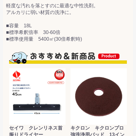
軽度な汚れを落とすのに最適な中性洗剤。
アルカリに弱い材質の洗浄に。
■容量 18L
■標準希釈倍率 30-60倍
■標準使用量 5400㎡(30倍希釈時)
セイワ クレンリネス首
キクロン キクロンプロ
振りドライヤー
強洗浄用パッド 13イン