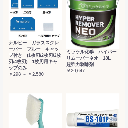
ナルビー ガラススクレ
ーパー ブルー キャッ
ミッケル化学 ハイパー
プ付き (1枚刃/2枚刃/3枚
リムーバーネオ 18L
刃/4枚刃) 1枚刃用キャ
超強力剥離剤
ップのみ
￥20,647
￥298 ～ ￥2,580