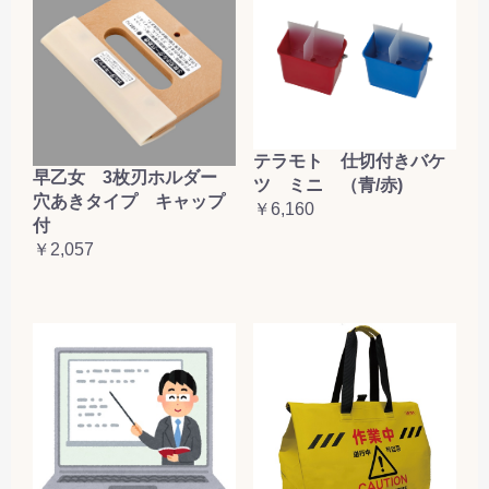
テラモト 仕切付きバケ
早乙女 3枚刃ホルダー
ツ ミニ （青/赤)
穴あきタイプ キャップ
￥6,160
付
￥2,057