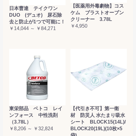
【医薬用外毒劇物】コス
日本曹達 テイクワン
ケム ブラストオーブン
DUO (デュオ) 尿石除
クリーナー 3.78L
去と防止が1つで可能に！
￥4,950
￥14,044 ～ ￥84,271
東栄部品 ベトコ レイ
【代引き不可】第一衛
ンフォース 中性洗剤
材 防災人 水たまり吸水
（3.78L）
シート BLOCK15(14L)/
￥8,206 ～ ￥32,824
BLOCK20(19L)(10枚×5
袋)