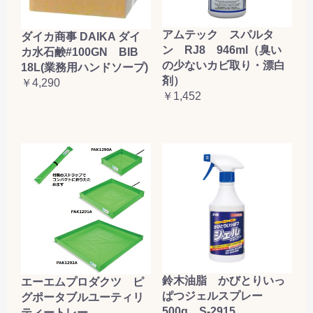
アムテック スパルタ
ダイカ商事 DAIKA ダイ
ン RJ8 946ml（臭い
カ水石鹸#100GN BIB
の少ないカビ取り・漂白
18L(業務用ハンドソープ)
剤）
￥4,290
￥1,452
鈴木油脂 かびとりいっ
エーエムプロダクツ ピ
ぱつジェルスプレー
グポータブルユーティリ
500g S-2915
ティートレー