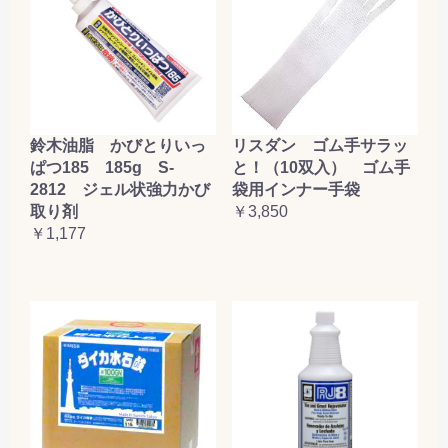
鈴木油脂 かびとりいっ
リスダン ゴム手サラッ
ぱつ185 185g S-
と！（10双入） ゴム手
2812 ジェル状強力かび
袋用インナー手袋
取り剤
￥3,850
￥1,177