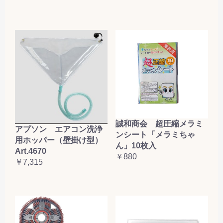
誠和商会 超圧縮メラミ
アプソン エアコン洗浄
ンシート「メラミちゃ
用ホッパー（壁掛け型）
ん」10枚入
Art.4670
￥880
￥7,315