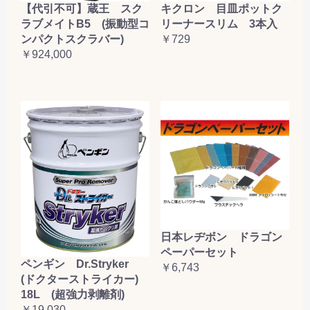
【代引不可】蔵王 スク
キクロン 目皿ポットク
ラブメイトB5 (振動型コ
リーナースリム 3本入
ンパクトスクラバー)
￥729
￥924,000
日本レヂボン ドラゴン
ペーパーセット
ペンギン Dr.Stryker
￥6,743
(ドクターストライカー)
18L (超強力剥離剤)
￥19,030