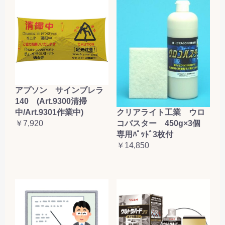
アプソン サインブレラ
140 (Art.9300清掃
クリアライト工業 ウロ
中/Art.9301作業中)
コバスター 450g×3個
￥7,920
専用ﾊﾟｯﾄﾞ3枚付
￥14,850