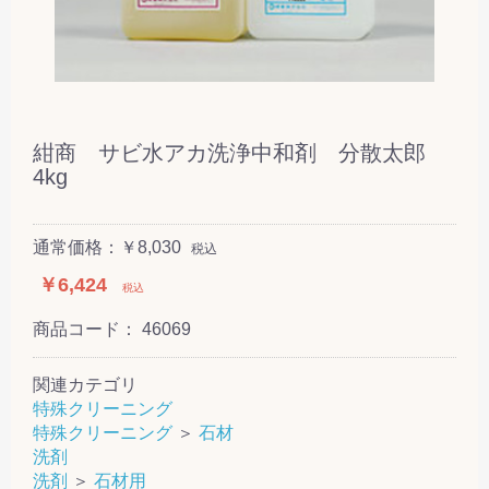
紺商 サビ水アカ洗浄中和剤 分散太郎
4kg
通常価格：￥8,030
税込
￥6,424
税込
商品コード：
46069
関連カテゴリ
特殊クリーニング
特殊クリーニング
＞
石材
洗剤
洗剤
＞
石材用