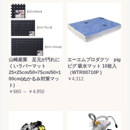
山崎産業 足元が汚れに
エーエムプロダクツ pig
くいラバーマット
ピグ 吸水マット 10枚入
25×25cm/50×75cm/50×1
（WTR00710P )
00cm(ぬかるみ対策マッ
￥4,312
ト)
￥660 ～ ￥4,950