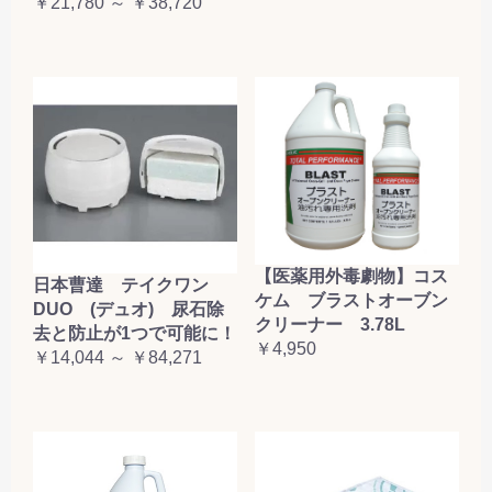
￥21,780 ～ ￥38,720
【医薬用外毒劇物】コス
日本曹達 テイクワン
ケム ブラストオーブン
DUO (デュオ) 尿石除
クリーナー 3.78L
去と防止が1つで可能に！
￥4,950
￥14,044 ～ ￥84,271