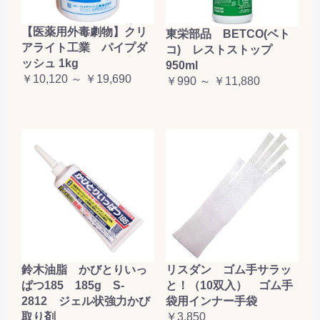
【医薬用外毒劇物】クリ
東栄部品 BETCO(ベト
アライト工業 パイプダ
コ) レストストップ
ッシュ 1kg
950ml
￥10,120 ～ ￥19,690
￥990 ～ ￥11,880
鈴木油脂 かびとりいっ
リスダン ゴム手サラッ
ぱつ185 185g S-
と！（10双入） ゴム手
2812 ジェル状強力かび
袋用インナー手袋
取り剤
￥3,850