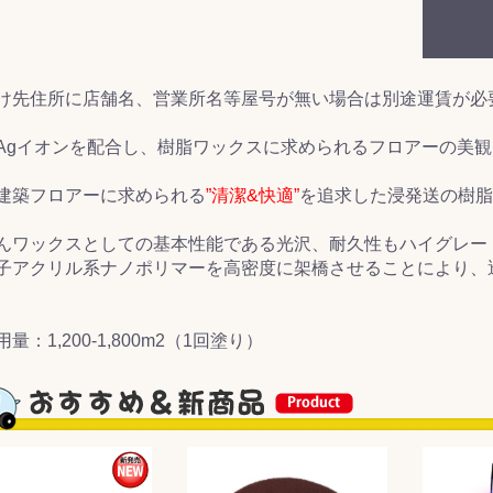
&前処理
け先住所に店舗名、営業所名等屋号が無い場合は別途運賃が必
Agイオンを配合し、樹脂ワックスに求められるフロアーの美観
建築フロアーに求められる
”清潔&快適”
を追求した浸発送の樹脂
んワックスとしての基本性能である光沢、耐久性もハイグレー
子アクリル系ナノポリマーを高密度に架橋させることにより、
量：1,200-1,800m2（1回塗り）