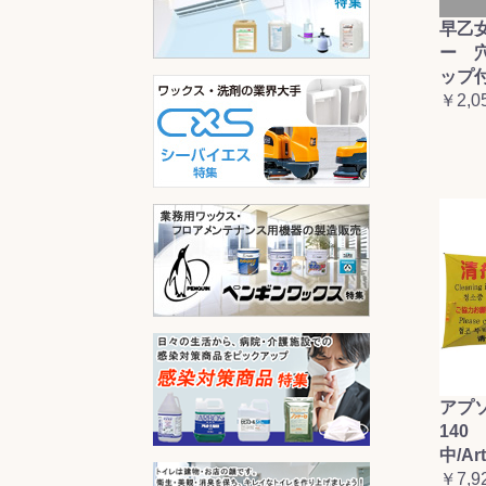
早乙
ー 
ップ
￥2,0
アプ
140 
中/Ar
￥7,9