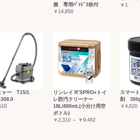
個 専用ﾊﾟｯﾄﾞ3枚付
￥1
お買い物を続ける
カートへ進む
￥14,850
ャー T15/1
リンレイ R'SPRO+トイ
スマート
-308.0
レ防汚クリーナー
剤 300
510
18L/400mL(小分け用空
￥4,620
ボトル)
￥2,310 ～ ￥9,482