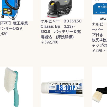
ケルヒャー BD35/15C
引不可】蔵王産業
ナルビー
Classic Bp 3.137-
ンサー14SV
ーパー 
393.0 バッテリー＆充
,430
プ付き (
電器込 (床洗浄機)
枚刃/4
￥392,700
ャップの
￥298 ～