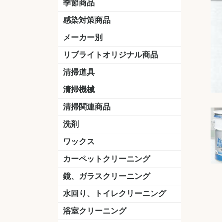
季節商品
感染対策商品
おう吐物
除菌洗剤
うがい薬
マスク
手洗い石鹸
手指消毒
手袋
メーカー別
クオリティ
ニイタカ
シーバイエス
リンレイ
ペンギンワックス
横浜油脂工業
ミッケル化学（旧：スイショウ
ユシロ化学
コニシ
つやげん
ダイカ商事
スリーエムジャパン
山崎産業
テラモト
セイワ
エトレー
ラバーメイド
ジャパックス
日本サニパック
ケルヒャー
マキタ
ショーワグローブ
花王
サラヤ
アルボース
コスケム
ミヤキ
紺商
信徳ポミー
樹脂ワック
下地剤
ドライメ
水性・半
油性ワッ
特殊用途
ニュート
天然石材
木床用ワ
床用クリ
剥離剤
植物油用
鉱物油用
その他
樹脂ワッ
水性・半
下地剤
特殊用途
ドライメ
クリーナ
ハクリ剤
石材床用
木床用商
日常管理
リブライトオリジナル商品
＆ユーホー）
脂仕上げ
ステム
コンクリ
脂ワック
LLオレンジクリーナー
LL油脂専用クリーナー
LLワックスモップ
LL-21
マーベラスiL
清掃道具
ほうき
ちりとり
モップ及び関連品
モップ
ハードフロア用ダストモップ
テラモト
その他
ワンタッチ
水切りドラ
その他アタ
関連商品
ワックス塗
清掃機械
(ワンタッチ
掃除機
高圧洗浄機
吸水機
カーペット用マシン
送風機
ポリッシャー
ポリッシャー・自動床洗浄機用
掃除機用紙パック
その他
ドライバ
アップラ
コードレ
階段用
スタンダ
高速回転
ハンディ
関連商品
清掃関連商品
パッド
ダストカート
台車
移動式バレット
脚立
モップハンガー
サインボード
光沢計
カーペット汚染度計
洗剤
床用表面洗浄剤
ハクリ剤
厨房用
工場用
石材用
サビ用
木材用
タイル用
外壁用
壁面用
手あか用
病院用
除菌用
ワックス
樹脂ワックス
半樹脂ワックス
フローリング用
病院用ワックス
中性ワックス
石材用
木床用
その他
シーバイエス
リンレイ
ペンギンワック
コニシ
スイショウ
ユシロ
信徳ポミー
その他
カーペットクリーニング
洗剤
ブラシ
パット
その他
ガム除去剤
シミ抜き剤
鏡、ガラスクリーニング
ガラスワイパー
シャンパー(ウオッシャー)
ガラススクイジー
ケレン
ツールホルダー
洗剤
天井・高所作業
うろこ取り
水回り、トイレクリーニング
洗剤
尿石除去剤
水アカ除去剤
排水管つまり除去剤
消臭・防臭剤
道具
ブラシ
ラバーカップ
水アカ除去
浴室クリーニング