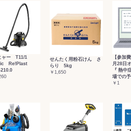
ャー T11/1
【参加費
せんたく用粉石けん さ
sic Re!Plast
月28日
らり 5kg
-210.0
『 熱中
￥1,650
260
場での予
￥1