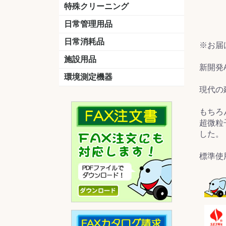
洗剤
道具
バスクリーナー
カビ取り剤
スポンジ
特殊クリーニング
石材
エアコン
外壁
その他
洗浄剤
リンス&中和剤
洗浄ツール
洗浄シート
洗浄
道具
日常管理用品
剤
クリーナー
洗濯用洗剤
油汚れ落とし
サビ取り剤
タバコ専用消臭
日常消耗品
※お届
トイレットペーパー
ペーパータオル
便座除菌クリーナー
ポリ袋
施設用品
新開発
マット・他
ベンチ
灰皿
傘立
くず入れ
環境測定機器
現代の
残留塩素測定器
空気環境測定器
粉じん計
風速計
温湿度計
もちろ
超微粒
した。
標準使用