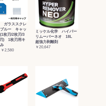
 ガラススクレ
ブルー キャッ
ミッケル化学 ハイパー
1枚刃/2枚刃/3
リムーバーネオ 18L
枚刃) 1枚刃用キ
超強力剥離剤
み
￥20,647
 ￥2,580