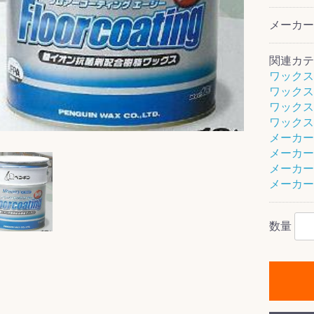
メーカ
関連カテ
ス(一般製品)
ンテナンス用樹
樹脂製品
クス
製品
ラ フロアケアシ
用・テラゾー・
ックス
ーナー
クリーナー
クリーナー
クス
樹脂製品
製品
ンテナンス用樹
ー製品
商品
品
商品
ワックス
剤
ート用
ス
ワックス
ワックス
ワックス
式モップ
イヤー
ッチメント
布
メーカー
式用)
キューム
イトバキューム
スタイプ
ード
ポリッシャー
メーカー
メーカー
メーカー
ス
数量