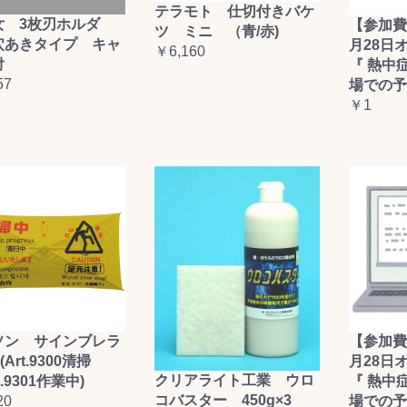
テラモト 仕切付きバケ
女 3枚刃ホルダ
【参加費
ツ ミニ （青/赤)
穴あきタイプ キャ
月28日
￥6,160
付
『 熱中
57
場での予
￥1
ソン サインブレラ
【参加費
(Art.9300清掃
月28日
クリアライト工業 ウロ
t.9301作業中)
『 熱中
コバスター 450g×3
20
場での予