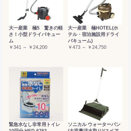
大一産業 極5 驚きの軽
大一産業 極HOTEL(ホ
さ！小型ドライバキュー
テル・宿泊施設用ドライ
ム
バキューム)
￥341 ～ ￥24,200
￥473 ～ ￥24,750
緊急水なし非常用トイレ
ソニカル ウォーターパン
10回分 HED-6763
(大容量汚水取り)/スペア