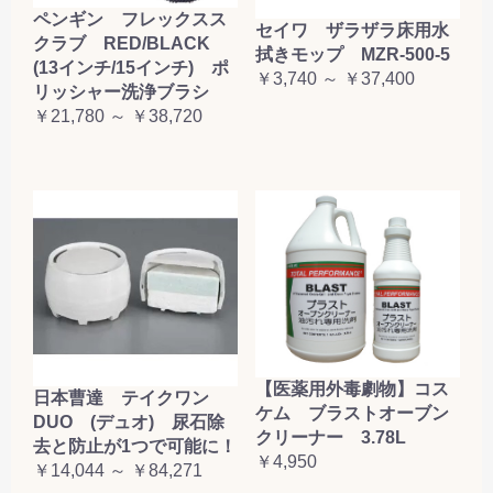
ペンギン フレックスス
セイワ ザラザラ床用水
クラブ RED/BLACK
拭きモップ MZR-500-5
(13インチ/15インチ) ポ
￥3,740 ～ ￥37,400
リッシャー洗浄ブラシ
￥21,780 ～ ￥38,720
【医薬用外毒劇物】コス
日本曹達 テイクワン
ケム ブラストオーブン
DUO (デュオ) 尿石除
クリーナー 3.78L
去と防止が1つで可能に！
￥4,950
￥14,044 ～ ￥84,271