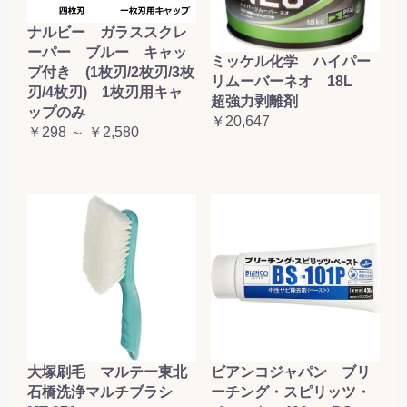
ナルビー ガラススクレ
ーパー ブルー キャッ
ミッケル化学 ハイパー
プ付き (1枚刃/2枚刃/3枚
リムーバーネオ 18L
刃/4枚刃) 1枚刃用キャ
超強力剥離剤
ップのみ
￥20,647
￥298 ～ ￥2,580
大塚刷毛 マルテー東北
ビアンコジャパン ブリ
石橋洗浄マルチブラシ
ーチング・スピリッツ・