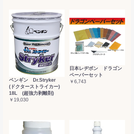
日本レヂボン ドラゴン
ペーパーセット
ペンギン Dr.Stryker
￥6,743
(ドクターストライカー)
18L (超強力剥離剤)
￥19,030