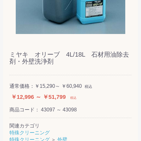
ミヤキ オリーブ 4L/18L 石材用油除去
剤・外壁洗浄剤
通常価格：
￥15,290～ ￥60,940
税込
￥12,996 ～ ￥51,799
税込
商品コード：
43097 ～ 43098
関連カテゴリ
特殊クリーニング
特殊クリーニング
＞
外壁