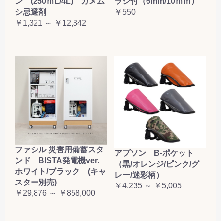
ン (250ｍL/4L) カメム
ラシ付（6mm/10ｍｍ）
お買い物を続ける
カートへ進む
シ忌避剤
￥550
￥1,321 ～ ￥12,342
ファシル 災害用備蓄スタ
アプソン B-ポケット
ンド BISTA発電機ver.
（黒/オレンジ/ピンク/グ
ホワイト/ブラック (キャ
レー/迷彩柄）
スター別売)
￥4,235 ～ ￥5,005
￥29,876 ～ ￥858,000