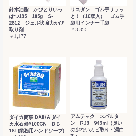
鈴木油脂 かびとりいっ
リスダン ゴム手サラッ
ぱつ185 185g S-
と！（10双入） ゴム手
2812 ジェル状強力かび
袋用インナー手袋
取り剤
￥3,850
￥1,177
アムテック スパルタ
ダイカ商事 DAIKA ダイ
ン RJ8 946ml（臭い
カ水石鹸#100GN BIB
の少ないカビ取り・漂白
18L(業務用ハンドソープ)