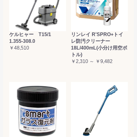
ケルヒャー T15/1
リンレイ R'SPRO+トイ
1.355-308.0
レ防汚クリーナー
￥48,510
18L/400mL(小分け用空ボ
トル)
￥2,310 ～ ￥9,482