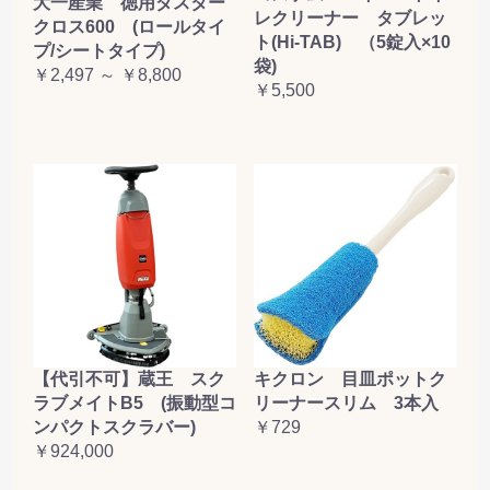
大一産業 徳用ダスター
レクリーナー タブレッ
クロス600 (ロールタイ
ト(Hi-TAB) （5錠入×10
プ/シートタイプ)
袋)
￥2,497 ～ ￥8,800
￥5,500
【代引不可】蔵王 スク
キクロン 目皿ポットク
ラブメイトB5 (振動型コ
リーナースリム 3本入
ンパクトスクラバー)
￥729
￥924,000