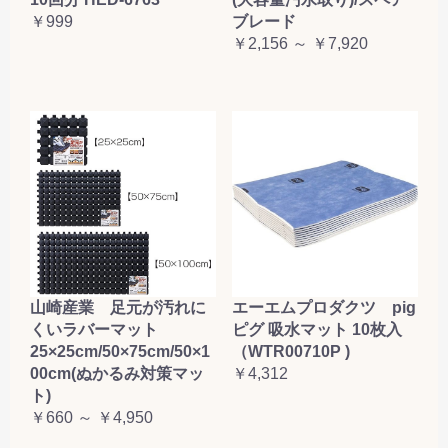
￥999
ブレード
￥2,156 ～ ￥7,920
山崎産業 足元が汚れに
エーエムプロダクツ pig
くいラバーマット
ピグ 吸水マット 10枚入
25×25cm/50×75cm/50×1
（WTR00710P )
00cm(ぬかるみ対策マッ
￥4,312
ト)
￥660 ～ ￥4,950