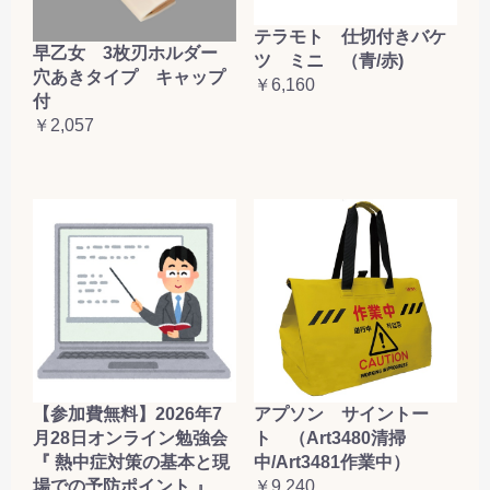
テラモト 仕切付きバケ
早乙女 3枚刃ホルダー
ツ ミニ （青/赤)
穴あきタイプ キャップ
￥6,160
付
￥2,057
【参加費無料】2026年7
アプソン サイントー
月28日オンライン勉強会
ト （Art3480清掃
『 熱中症対策の基本と現
中/Art3481作業中）
場での予防ポイント 』
￥9,240