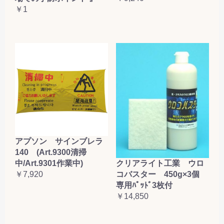
￥1
アプソン サインブレラ
140 (Art.9300清掃
クリアライト工業 ウロ
中/Art.9301作業中)
コバスター 450g×3個
￥7,920
専用ﾊﾟｯﾄﾞ3枚付
￥14,850