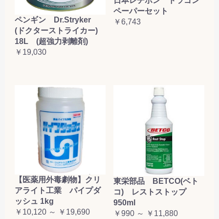
日本レヂボン ドラゴン
ペーパーセット
ペンギン Dr.Stryker
￥6,743
(ドクターストライカー)
18L (超強力剥離剤)
￥19,030
【医薬用外毒劇物】クリ
東栄部品 BETCO(ベト
アライト工業 パイプダ
コ) レストストップ
ッシュ 1kg
950ml
￥10,120 ～ ￥19,690
￥990 ～ ￥11,880