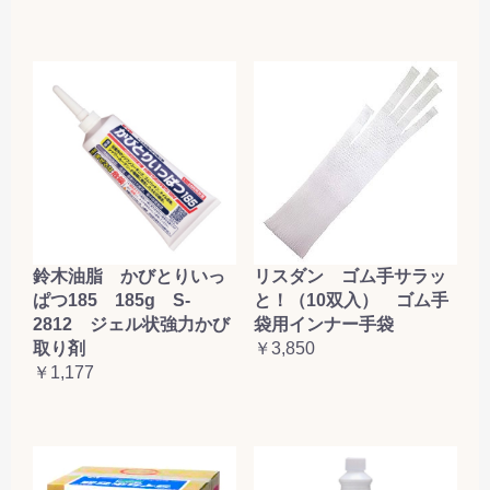
鈴木油脂 かびとりいっ
リスダン ゴム手サラッ
ぱつ185 185g S-
と！（10双入） ゴム手
2812 ジェル状強力かび
袋用インナー手袋
取り剤
￥3,850
￥1,177