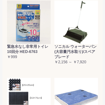
緊急水なし非常用トイレ
ソニカル ウォーターパン
10回分 HED-6763
(大容量汚水取り)/スペア
￥999
ブレード
￥2,156 ～ ￥7,920