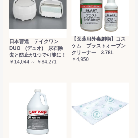
【医薬用外毒劇物】コス
日本曹達 テイクワン
ケム ブラストオーブン
DUO (デュオ) 尿石除
クリーナー 3.78L
去と防止が1つで可能に！
￥4,950
￥14,044 ～ ￥84,271