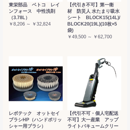
東栄部品 ベトコ レイ
【代引き不可】第一衛
ンフォース 中性洗剤
材 防災人 水たまり吸水
（3.78L）
シート BLOCK15(14L)/
￥8,206 ～ ￥32,824
BLOCK20(19L)(10枚×5
袋)
￥49,500 ～ ￥62,700
レボテック オットセイ
【代引不可・個人宅配送
ブラシHP（ハンドポリッ
不可】大一産業 アップ
シャー用ブラシ）
ライトバキュームクリー