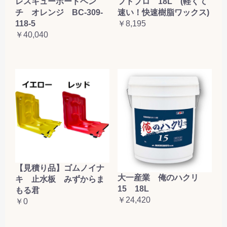
レスキューボードベン
フトプロ 18L (軽くて
チ オレンジ BC-309-
速い！快速樹脂ワックス)
118-5
￥8,195
￥40,040
【見積り品】ゴムノイナ
大一産業 俺のハクリ
キ 止水板 みずからま
15 18L
もる君
￥24,420
￥0