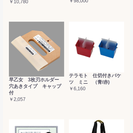
￥98,000
￥10,780
テラモト 仕切付きバケ
早乙女 3枚刃ホルダー
ツ ミニ （青/赤)
穴あきタイプ キャップ
￥6,160
付
￥2,057