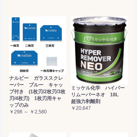
ナルビー ガラススクレ
ーパー ブルー キャッ
ミッケル化学 ハイパー
プ付き (1枚刃/2枚刃/3枚
リムーバーネオ 18L
刃/4枚刃) 1枚刃用キャ
超強力剥離剤
ップのみ
￥20,647
￥298 ～ ￥2,580