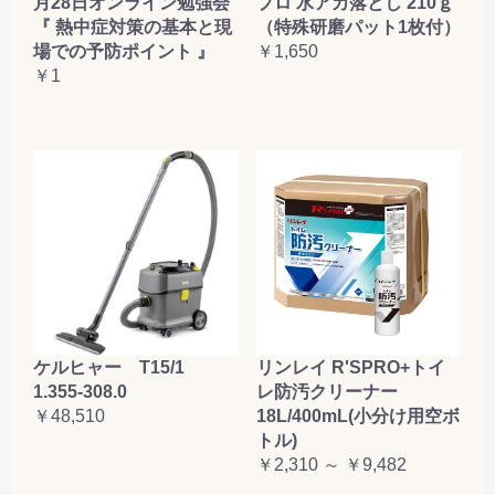
月28日オンライン勉強会
プロ 水アカ落とし 210ｇ
『 熱中症対策の基本と現
（特殊研磨パット1枚付）
場での予防ポイント 』
￥1,650
￥1
ケルヒャー T15/1
リンレイ R'SPRO+トイ
1.355-308.0
レ防汚クリーナー
￥48,510
18L/400mL(小分け用空ボ
トル)
￥2,310 ～ ￥9,482