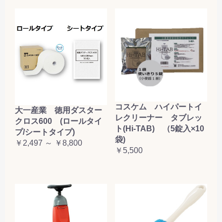
コスケム ハイパートイ
大一産業 徳用ダスター
レクリーナー タブレッ
クロス600 (ロールタイ
ト(Hi-TAB) （5錠入×10
プ/シートタイプ)
袋)
￥2,497 ～ ￥8,800
￥5,500