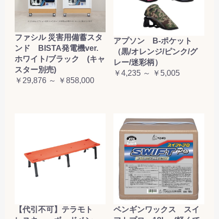
ファシル 災害用備蓄スタ
アプソン B-ポケット
ンド BISTA発電機ver.
（黒/オレンジ/ピンク/グ
ホワイト/ブラック (キャ
レー/迷彩柄）
スター別売)
￥4,235 ～ ￥5,005
￥29,876 ～ ￥858,000
【代引不可】テラモト
ペンギンワックス スイ