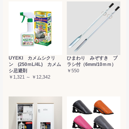
お買い物を続ける
カートへ進む
UYEKI カメムシクリ
ひまわり みぞすき ブ
ン (250ｍL/4L) カメム
ラシ付（6mm/10ｍｍ）
シ忌避剤
￥550
￥1,321 ～ ￥12,342