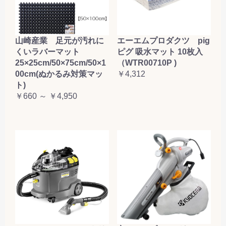
山崎産業 足元が汚れに
エーエムプロダクツ pig
くいラバーマット
ピグ 吸水マット 10枚入
25×25cm/50×75cm/50×1
（WTR00710P )
00cm(ぬかるみ対策マッ
￥4,312
ト)
￥660 ～ ￥4,950