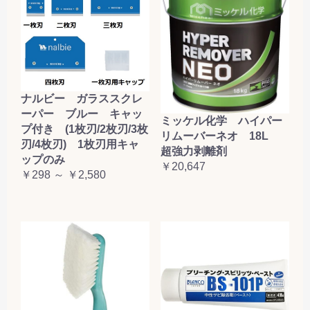
ナルビー ガラススクレ
ーパー ブルー キャッ
ミッケル化学 ハイパー
プ付き (1枚刃/2枚刃/3枚
リムーバーネオ 18L
刃/4枚刃) 1枚刃用キャ
超強力剥離剤
ップのみ
￥20,647
￥298 ～ ￥2,580