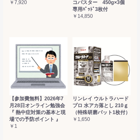
コバスター 450g×3個
￥7,920
専用ﾊﾟｯﾄﾞ3枚付
￥14,850
【参加費無料】2026年7
リンレイ ウルトラハード
月28日オンライン勉強会
プロ 水アカ落とし 210ｇ
『 熱中症対策の基本と現
（特殊研磨パット1枚付）
場での予防ポイント 』
￥1,650
￥1