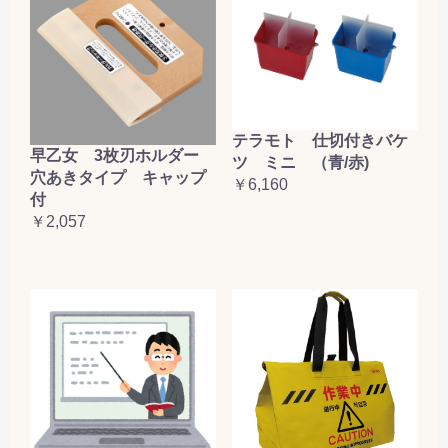
テラモト 仕切付きバケ
早乙女 3枚刃ホルダー
ツ ミニ （青/赤)
穴あきタイプ キャップ
￥6,160
付
￥2,057