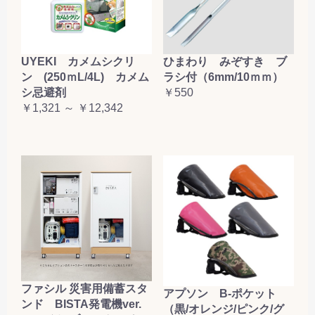
お買い物を続ける
カートへ進む
UYEKI カメムシクリ
ひまわり みぞすき ブ
ン (250ｍL/4L) カメム
ラシ付（6mm/10ｍｍ）
シ忌避剤
￥550
￥1,321 ～ ￥12,342
ファシル 災害用備蓄スタ
アプソン B-ポケット
ンド BISTA発電機ver.
（黒/オレンジ/ピンク/グ