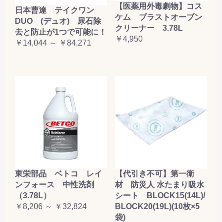
【医薬用外毒劇物】コス
日本曹達 テイクワン
ケム ブラストオーブン
DUO (デュオ) 尿石除
クリーナー 3.78L
去と防止が1つで可能に！
￥4,950
￥14,044 ～ ￥84,271
東栄部品 ベトコ レイ
【代引き不可】第一衛
ンフォース 中性洗剤
材 防災人 水たまり吸水
（3.78L）
シート BLOCK15(14L)/
￥8,206 ～ ￥32,824
BLOCK20(19L)(10枚×5
袋)