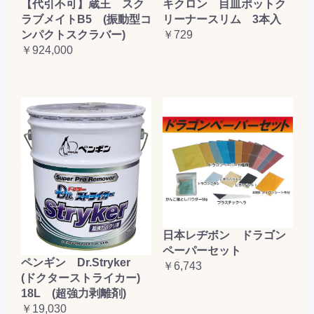
【代引不可】蔵王 スク
キクロン 目皿ポットク
ラブメイトB5 (振動型コ
リーナースリム 3本入
ンパクトスクラバー)
￥729
￥924,000
日本レヂボン ドラゴン
ペーパーセット
ペンギン Dr.Stryker
￥6,743
(ドクターストライカー)
18L (超強力剥離剤)
￥19,030