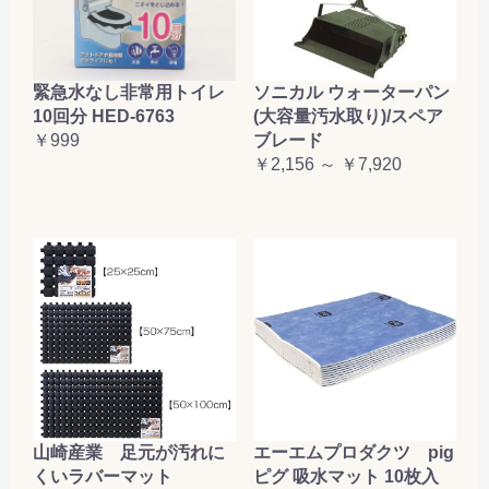
緊急水なし非常用トイレ
ソニカル ウォーターパン
10回分 HED-6763
(大容量汚水取り)/スペア
￥999
ブレード
￥2,156 ～ ￥7,920
山崎産業 足元が汚れに
エーエムプロダクツ pig
くいラバーマット
ピグ 吸水マット 10枚入