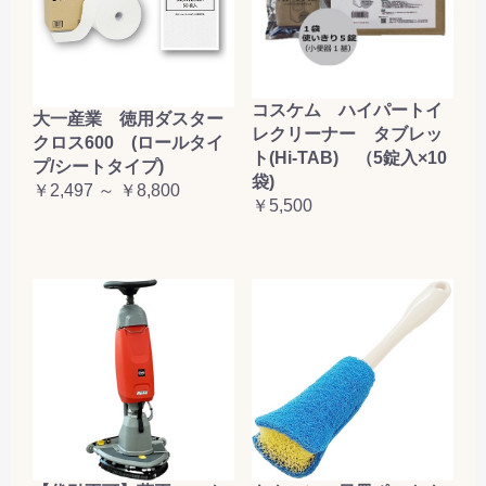
コスケム ハイパートイ
大一産業 徳用ダスター
レクリーナー タブレッ
クロス600 (ロールタイ
ト(Hi-TAB) （5錠入×10
プ/シートタイプ)
袋)
￥2,497 ～ ￥8,800
￥5,500