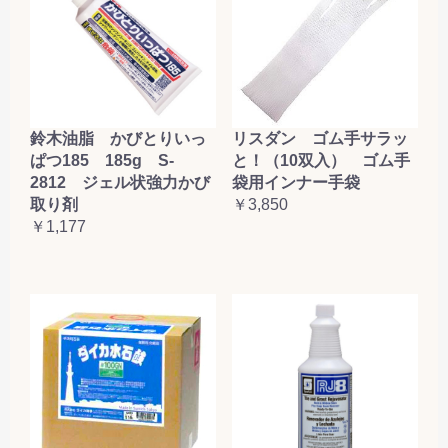
鈴木油脂 かびとりいっ
リスダン ゴム手サラッ
ぱつ185 185g S-
と！（10双入） ゴム手
2812 ジェル状強力かび
袋用インナー手袋
取り剤
￥3,850
￥1,177