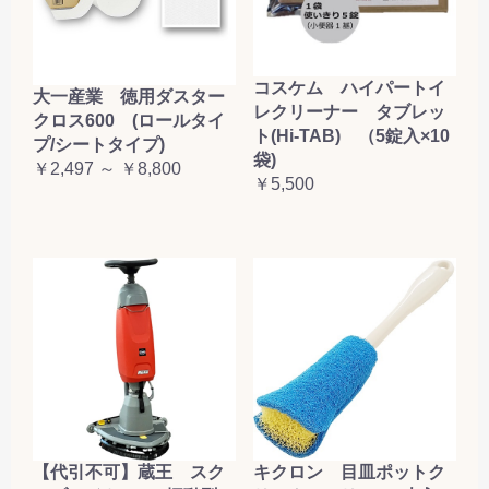
コスケム ハイパートイ
大一産業 徳用ダスター
レクリーナー タブレッ
クロス600 (ロールタイ
ト(Hi-TAB) （5錠入×10
プ/シートタイプ)
袋)
￥2,497 ～ ￥8,800
￥5,500
【代引不可】蔵王 スク
キクロン 目皿ポットク