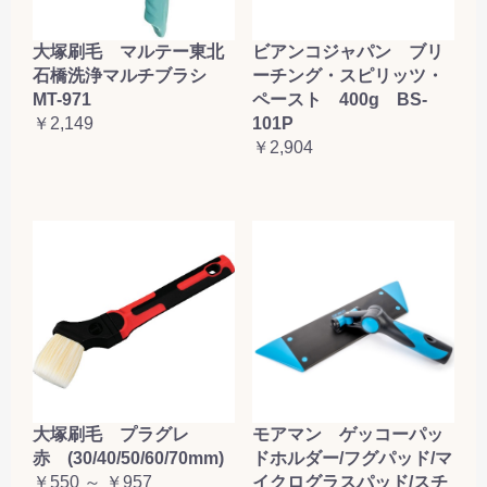
大塚刷毛 マルテー東北
ビアンコジャパン ブリ
石橋洗浄マルチブラシ
ーチング・スピリッツ・
MT-971
ペースト 400g BS-
￥2,149
101P
￥2,904
大塚刷毛 プラグレ
モアマン ゲッコーパッ
赤 (30/40/50/60/70mm)
ドホルダー/フグパッド/マ
￥550 ～ ￥957
イクログラスパッド/スチ