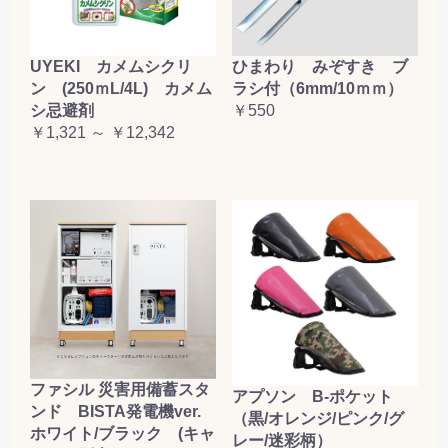
UYEKI カメムシクリ
ひまわり みぞすき ブ
ン (250ｍL/4L) カメム
ラシ付（6mm/10ｍｍ）
シ忌避剤
￥550
￥1,321 ～ ￥12,342
ファシル 災害用備蓄スタ
アプソン B-ポケット
ンド BISTA発電機ver.
（黒/オレンジ/ピンク/グ
ホワイト/ブラック (キャ
レー/迷彩柄）