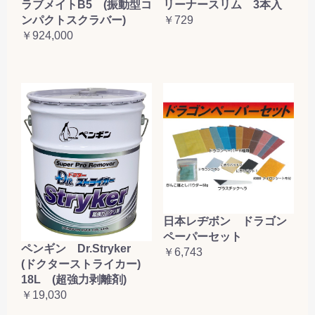
ラブメイトB5 (振動型コ
リーナースリム 3本入
ンパクトスクラバー)
￥729
￥924,000
日本レヂボン ドラゴン
ペーパーセット
ペンギン Dr.Stryker
￥6,743
(ドクターストライカー)
18L (超強力剥離剤)
￥19,030