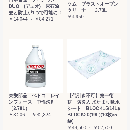
ケム ブラストオーブン
DUO (デュオ) 尿石除
クリーナー 3.78L
去と防止が1つで可能に！
￥4,950
￥14,044 ～ ￥84,271
東栄部品 ベトコ レイ
【代引き不可】第一衛
ンフォース 中性洗剤
材 防災人 水たまり吸水
（3.78L）
シート BLOCK15(14L)/
￥8,206 ～ ￥32,824
BLOCK20(19L)(10枚×5
袋)
￥49,500 ～ ￥62,700