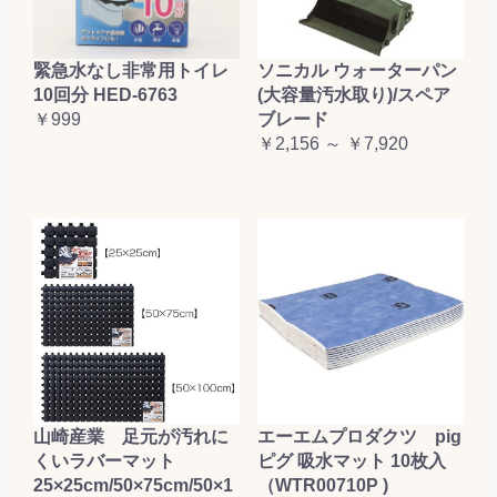
緊急水なし非常用トイレ
ソニカル ウォーターパン
10回分 HED-6763
(大容量汚水取り)/スペア
￥999
ブレード
￥2,156 ～ ￥7,920
山崎産業 足元が汚れに
エーエムプロダクツ pig
くいラバーマット
ピグ 吸水マット 10枚入
25×25cm/50×75cm/50×1
（WTR00710P )