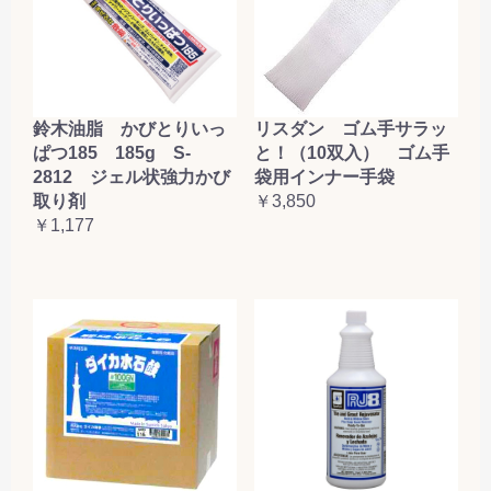
鈴木油脂 かびとりいっ
リスダン ゴム手サラッ
ぱつ185 185g S-
と！（10双入） ゴム手
2812 ジェル状強力かび
袋用インナー手袋
取り剤
￥3,850
￥1,177