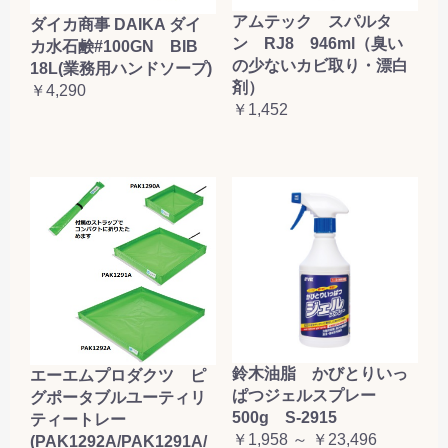
アムテック スパルタ
ダイカ商事 DAIKA ダイ
ン RJ8 946ml（臭い
カ水石鹸#100GN BIB
の少ないカビ取り・漂白
18L(業務用ハンドソープ)
剤）
￥4,290
￥1,452
鈴木油脂 かびとりいっ
エーエムプロダクツ ピ
ぱつジェルスプレー
グポータブルユーティリ
500g S-2915
ティートレー
￥1,958 ～ ￥23,496
(PAK1292A/PAK1291A/