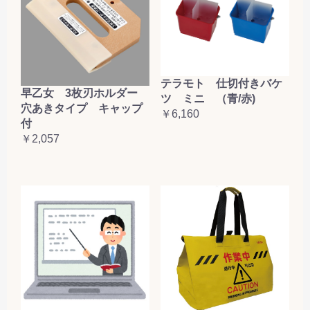
テラモト 仕切付きバケ
早乙女 3枚刃ホルダー
ツ ミニ （青/赤)
穴あきタイプ キャップ
￥6,160
付
￥2,057