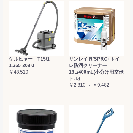
ケルヒャー T15/1
リンレイ R'SPRO+トイ
1.355-308.0
レ防汚クリーナー
￥48,510
18L/400mL(小分け用空ボ
トル)
￥2,310 ～ ￥9,482