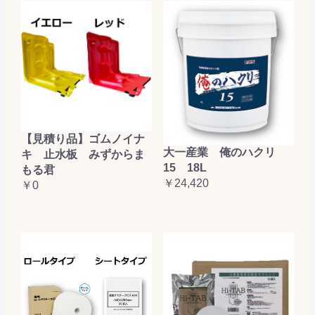
【見積り品】ゴムノイナ
大一産業 俺のハクリ
キ 止水板 みずからま
15 18L
もる君
￥24,420
￥0