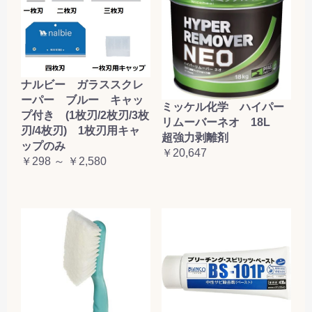
ナルビー ガラススクレ
ーパー ブルー キャッ
ミッケル化学 ハイパー
プ付き (1枚刃/2枚刃/3枚
リムーバーネオ 18L
刃/4枚刃) 1枚刃用キャ
超強力剥離剤
ップのみ
￥20,647
￥298 ～ ￥2,580