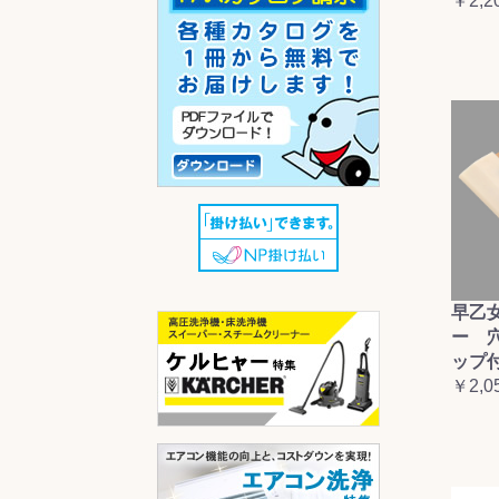
￥2,2
早乙
ー 
ップ
￥2,0