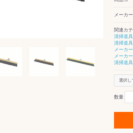
メーカ
関連カテ
ス(一般製品)
ンテナンス用樹
樹脂製品
クス
製品
ラ フロアケアシ
用・テラゾー・
ックス
ーナー
クリーナー
クリーナー
クス
樹脂製品
製品
ンテナンス用樹
ー製品
商品
品
商品
清掃道具
剤
ート用
ス
清掃道具
メーカー
式モップ
イヤー
ッチメント
布
メーカー
式用)
清掃道具
キューム
イトバキューム
スタイプ
ード
ポリッシャー
ス
数量