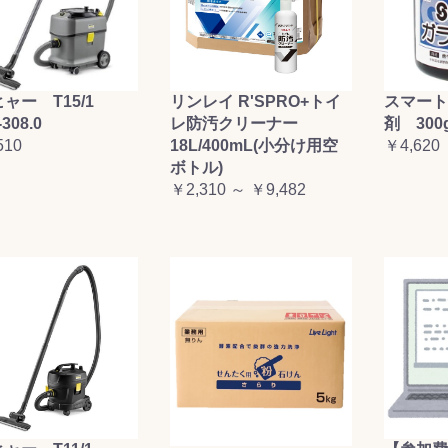
お買い物を続ける
カートへ進む
ャー T15/1
リンレイ R'SPRO+トイ
スマート
-308.0
レ防汚クリーナー
剤 300
510
18L/400mL(小分け用空
￥4,620
ボトル)
￥2,310 ～ ￥9,482