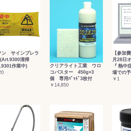
ソン サインブレラ
【参加費
(Art.9300清掃
月28日
クリアライト工業 ウロ
t.9301作業中)
『 熱中
コバスター 450g×3
20
場での予
個 専用ﾊﾟｯﾄﾞ3枚付
￥1
￥14,850