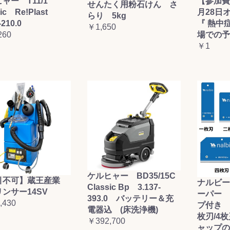
ャー T11/1
【参加費
せんたく用粉石けん さ
sic Re!Plast
月28日
らり 5kg
-210.0
『 熱中
￥1,650
260
場での予
￥1
ケルヒャー BD35/15C
引不可】蔵王産業
ナルビー
Classic Bp 3.137-
ンサー14SV
ーパー 
393.0 バッテリー＆充
,430
プ付き (
電器込 (床洗浄機)
枚刃/4
￥392,700
ャップの