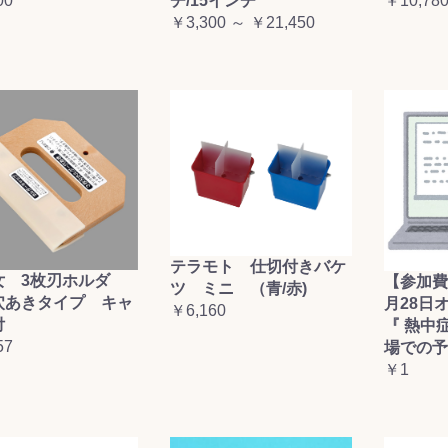
00
チ/15インチ
￥10,78
￥3,300 ～ ￥21,450
テラモト 仕切付きバケ
女 3枚刃ホルダ
【参加費
ツ ミニ （青/赤)
穴あきタイプ キャ
月28日
￥6,160
付
『 熱中
57
場での予
￥1