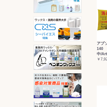
アプ
140 
中/Ar
￥7,9