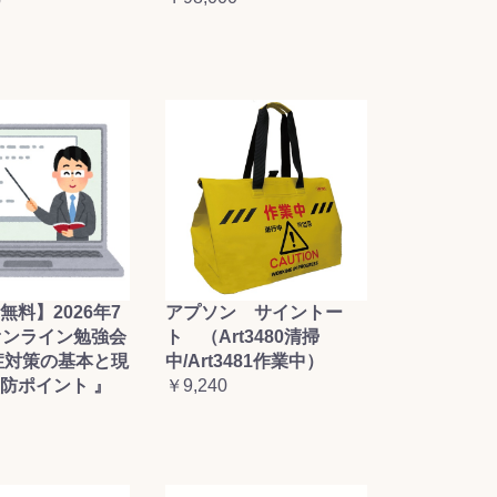
0
無料】2026年7
アプソン サイントー
オンライン勉強会
ト （Art3480清掃
症対策の基本と現
中/Art3481作業中）
防ポイント 』
￥9,240