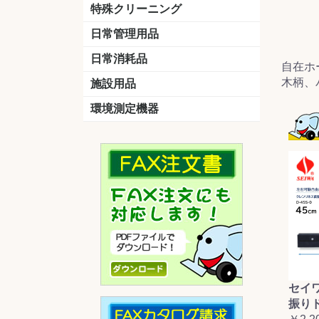
洗剤
道具
バスクリーナー
カビ取り剤
スポンジ
特殊クリーニング
石材
エアコン
外壁
その他
洗浄剤
リンス&中和剤
洗浄ツール
洗浄シート
洗浄
道具
日常管理用品
剤
クリーナー
洗濯用洗剤
油汚れ落とし
サビ取り剤
タバコ専用消臭
日常消耗品
自在ホ
トイレットペーパー
ペーパータオル
便座除菌クリーナー
ポリ袋
木柄、
施設用品
マット・他
ベンチ
灰皿
傘立
くず入れ
環境測定機器
残留塩素測定器
空気環境測定器
粉じん計
風速計
温湿度計
セイ
振り