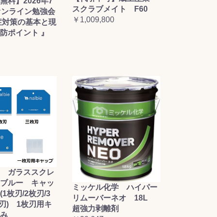
無料】2026年7
スクラブメイト F60
オンライン勉強会
￥1,009,800
症対策の基本と現
防ポイント 』
 ガラススクレ
ブルー キャッ
ミッケル化学 ハイパー
1枚刃/2枚刃/3
リムーバーネオ 18L
枚刃) 1枚刃用キ
超強力剥離剤
み