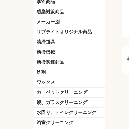
季節商品
感染対策商品
おう吐物
除菌洗剤
うがい薬
マスク
手洗い石鹸
手指消毒
手袋
メーカー別
クオリティ
ニイタカ
シーバイエス
リンレイ
ペンギンワックス
横浜油脂工業
ミッケル化学（旧：スイショウ
ユシロ化学
コニシ
つやげん
ダイカ商事
スリーエムジャパン
山崎産業
テラモト
セイワ
エトレー
ラバーメイド
ジャパックス
日本サニパック
ケルヒャー
マキタ
ショーワグローブ
花王
サラヤ
アルボース
コスケム
ミヤキ
紺商
信徳ポミー
樹脂ワック
下地剤
ドライメ
水性・半
油性ワッ
特殊用途
ニュート
天然石材
木床用ワ
床用クリ
剥離剤
植物油用
鉱物油用
その他
樹脂ワッ
水性・半
下地剤
特殊用途
ドライメ
クリーナ
ハクリ剤
石材床用
木床用商
日常管理
リブライトオリジナル商品
＆ユーホー）
脂仕上げ
ステム
コンクリ
脂ワック
LLオレンジクリーナー
LL油脂専用クリーナー
LLワックスモップ
LL-21
マーベラスiL
清掃道具
ほうき
ちりとり
モップ及び関連品
モップ
ハードフロア用ダストモップ
テラモト
その他
ワンタッチ
水切りドラ
その他アタ
関連商品
ワックス塗
清掃機械
(ワンタッチ
掃除機
高圧洗浄機
吸水機
カーペット用マシン
送風機
ポリッシャー
ポリッシャー・自動床洗浄機用
掃除機用紙パック
その他
ドライバ
アップラ
コードレ
階段用
スタンダ
高速回転
ハンディ
関連商品
清掃関連商品
パッド
ダストカート
台車
移動式バレット
脚立
モップハンガー
サインボード
光沢計
カーペット汚染度計
洗剤
床用表面洗浄剤
ハクリ剤
厨房用
工場用
石材用
サビ用
木材用
タイル用
外壁用
壁面用
手あか用
病院用
除菌用
ワックス
樹脂ワックス
半樹脂ワックス
フローリング用
病院用ワックス
中性ワックス
石材用
木床用
その他
シーバイエス
リンレイ
ペンギンワック
コニシ
スイショウ
ユシロ
信徳ポミー
その他
カーペットクリーニング
洗剤
ブラシ
パット
その他
ガム除去剤
シミ抜き剤
鏡、ガラスクリーニング
ガラスワイパー
シャンパー(ウオッシャー)
ガラススクイジー
ケレン
ツールホルダー
洗剤
天井・高所作業
うろこ取り
水回り、トイレクリーニング
洗剤
尿石除去剤
水アカ除去剤
排水管つまり除去剤
消臭・防臭剤
道具
ブラシ
ラバーカップ
水アカ除去
浴室クリーニング