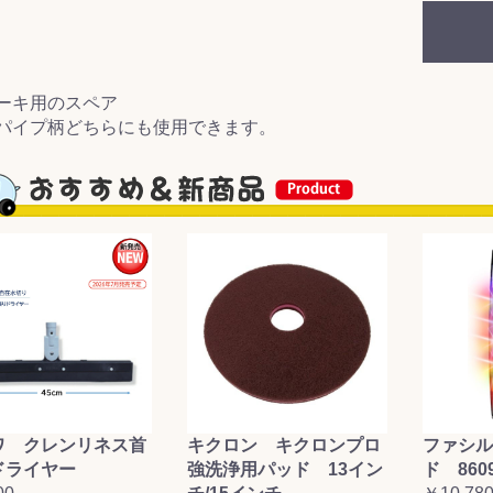
&前処理
ーキ用のスペア
パイプ柄どちらにも使用できます。
ワ クレンリネス首
キクロン キクロンプロ
ファシル
ドライヤー
強洗浄用パッド 13イン
ド 860