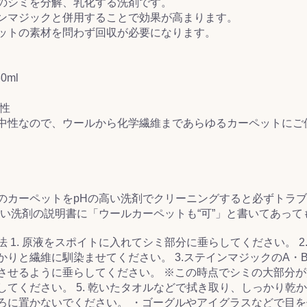
のシミを分解、乳化する洗剤です。
ンマジックと併用することで効果が高まります。
&前処理
ットの素材を問わず回収が必要になります。
0ml
中性
ので、ウールから化学繊維まであらゆるカーペットにご
のカーペットをpHの高い洗剤でクリーニングすると必ずトラ
高い洗剤の説明書に「ウールカーペットも“可”」と書いてあっ
法 1. 原液をスポイトに入れてシミ部分に垂らしてください。 
かりと繊維に馴染ませてください。 3.ステインマジックのA
させるように垂らしてください。 ※この時点でシミの大部分が消
してください。 5. 乾いたタオルなどで拭き取り、しっかり乾
ろに置かないでください。 ・ゴーグルやアイグラスなどで目を