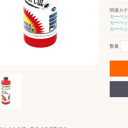
関連カテ
カーペッ
カーペッ
カーペッ
ス(一般製品)
ンテナンス用樹
樹脂製品
クス
製品
ラ フロアケアシ
用・テラゾー・
ックス
ーナー
クリーナー
クリーナー
クス
樹脂製品
製品
ンテナンス用樹
ー製品
商品
品
商品
剤
ート用
ス
数量
式モップ
イヤー
ッチメント
布
式用)
キューム
イトバキューム
スタイプ
ード
ポリッシャー
ス