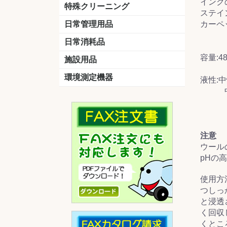
インク
洗剤
道具
バスクリーナー
カビ取り剤
スポンジ
特殊クリーニング
ステイ
石材
エアコン
外壁
その他
洗浄剤
リンス&中和剤
洗浄ツール
洗浄シート
洗浄
道具
日常管理用品
カーペ
剤
クリーナー
洗濯用洗剤
油汚れ落とし
サビ取り剤
タバコ専用消臭
日常消耗品
容量:48
トイレットペーパー
ペーパータオル
便座除菌クリーナー
ポリ袋
施設用品
マット・他
ベンチ
灰皿
傘立
くず入れ
環境測定機器
液性:
中性な
残留塩素測定器
空気環境測定器
粉じん計
風速計
温湿度計
注意
ウール
pHの
使用方
つしっ
と浸透
く回収
くとこ