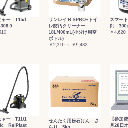
ャー T15/1
リンレイ R'SPRO+トイ
スマート
-308.0
レ防汚クリーナー
剤 300
510
18L/400mL(小分け用空
￥4,620
ボトル)
￥2,310 ～ ￥9,482
ャー T11/1
【参加費
せんたく用粉石けん さ
sic Re!Plast
月28日
らり 5kg