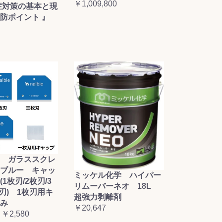
￥1,009,800
症対策の基本と現
防ポイント 』
 ガラススクレ
ブルー キャッ
ミッケル化学 ハイパー
1枚刃/2枚刃/3
リムーバーネオ 18L
枚刃) 1枚刃用キ
超強力剥離剤
み
￥20,647
 ￥2,580