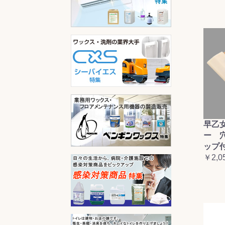
早乙
ー 
ップ
￥2,0