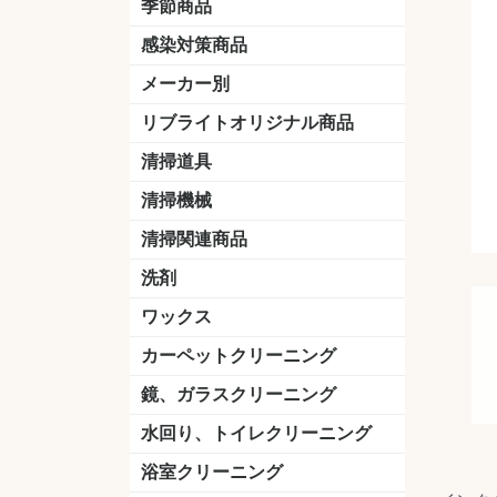
季節商品
感染対策商品
おう吐物
除菌洗剤
うがい薬
マスク
手洗い石鹸
手指消毒
手袋
メーカー別
クオリティ
ニイタカ
シーバイエス
リンレイ
ペンギンワックス
横浜油脂工業
ミッケル化学（旧：スイショウ
ユシロ化学
コニシ
つやげん
ダイカ商事
スリーエムジャパン
山崎産業
テラモト
セイワ
エトレー
ラバーメイド
ジャパックス
日本サニパック
ケルヒャー
マキタ
ショーワグローブ
花王
サラヤ
アルボース
コスケム
ミヤキ
紺商
信徳ポミー
樹脂ワック
下地剤
ドライメ
水性・半
油性ワッ
特殊用途
ニュート
天然石材
木床用ワ
床用クリ
剥離剤
植物油用
鉱物油用
その他
樹脂ワッ
水性・半
下地剤
特殊用途
ドライメ
クリーナ
ハクリ剤
石材床用
木床用商
日常管理
リブライトオリジナル商品
＆ユーホー）
脂仕上げ
ステム
コンクリ
脂ワック
LLオレンジクリーナー
LL油脂専用クリーナー
LLワックスモップ
LL-21
マーベラスiL
清掃道具
ほうき
ちりとり
モップ及び関連品
モップ
ハードフロア用ダストモップ
テラモト
その他
ワンタッチ
水切りドラ
その他アタ
関連商品
ワックス塗
清掃機械
(ワンタッチ
掃除機
高圧洗浄機
吸水機
カーペット用マシン
送風機
ポリッシャー
ポリッシャー・自動床洗浄機用
掃除機用紙パック
その他
ドライバ
アップラ
コードレ
階段用
スタンダ
高速回転
ハンディ
関連商品
清掃関連商品
パッド
ダストカート
台車
移動式バレット
脚立
モップハンガー
サインボード
光沢計
カーペット汚染度計
洗剤
床用表面洗浄剤
ハクリ剤
厨房用
工場用
石材用
サビ用
木材用
タイル用
外壁用
壁面用
手あか用
病院用
除菌用
ワックス
樹脂ワックス
半樹脂ワックス
フローリング用
病院用ワックス
中性ワックス
石材用
木床用
その他
シーバイエス
リンレイ
ペンギンワック
コニシ
スイショウ
ユシロ
信徳ポミー
その他
カーペットクリーニング
洗剤
ブラシ
パット
その他
ガム除去剤
シミ抜き剤
鏡、ガラスクリーニング
ガラスワイパー
シャンパー(ウオッシャー)
ガラススクイジー
ケレン
ツールホルダー
洗剤
天井・高所作業
うろこ取り
水回り、トイレクリーニング
洗剤
尿石除去剤
水アカ除去剤
排水管つまり除去剤
消臭・防臭剤
道具
ブラシ
ラバーカップ
水アカ除去
浴室クリーニング