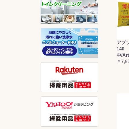
アプ
140 
中/Ar
￥7,9