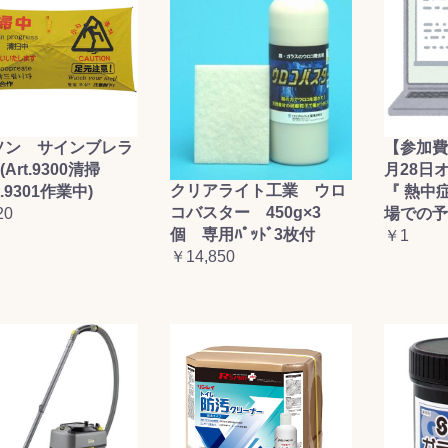
お買い物を続ける
カートへ進む
ソン サインブレラ
【参加費
(Art.9300清掃
月28日
クリアライト工業 ウロ
t.9301作業中)
『 熱中
コバスター 450g×3
20
場での予
個 専用ﾊﾟｯﾄﾞ3枚付
￥1
￥14,850