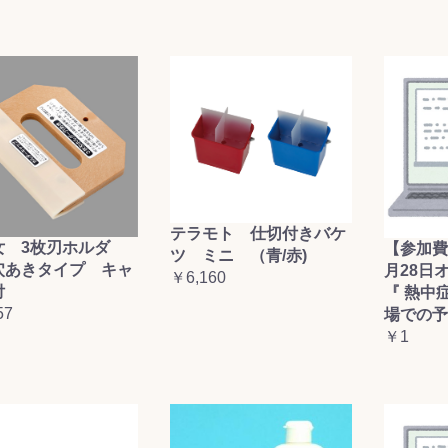
テラモト 仕切付きバケ
女 3枚刃ホルダ
【参加費
ツ ミニ （青/赤)
穴あきタイプ キャ
月28日
￥6,160
付
『 熱中
57
場での予
￥1