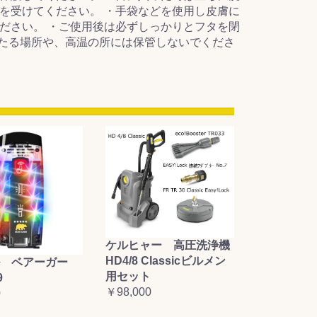
を受けてください。 ・手袋などを使用し皮膚に
ださい。 ・ご使用後は必ずしっかりとフタを閉
当たる場所や、高温の所には保管しないでくださ
ケルヒャー 高圧洗浄機
HD4/8 Classicビルメン
 ベアーガー
用セット
9
￥98,000
0