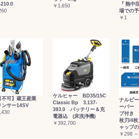
-210.0
『 熱中
￥1,650
260
場での予
￥1
ケルヒャー BD35/15C
引不可】蔵王産業
ナルビー
Classic Bp 3.137-
ンサー14SV
ーパー 
393.0 バッテリー＆充
,430
プ付き (
電器込 (床洗浄機)
枚刃/4
￥392,700
ャップの
￥298 ～